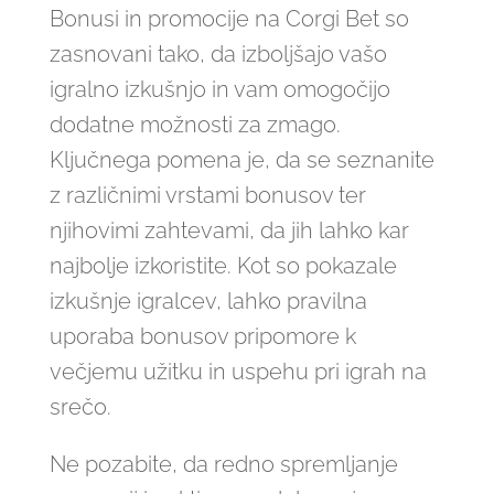
Bonusi in promocije na Corgi Bet so
zasnovani tako, da izboljšajo vašo
igralno izkušnjo in vam omogočijo
dodatne možnosti za zmago.
Ključnega pomena je, da se seznanite
z različnimi vrstami bonusov ter
njihovimi zahtevami, da jih lahko kar
najbolje izkoristite. Kot so pokazale
izkušnje igralcev, lahko pravilna
uporaba bonusov pripomore k
večjemu užitku in uspehu pri igrah na
srečo.
Ne pozabite, da redno spremljanje