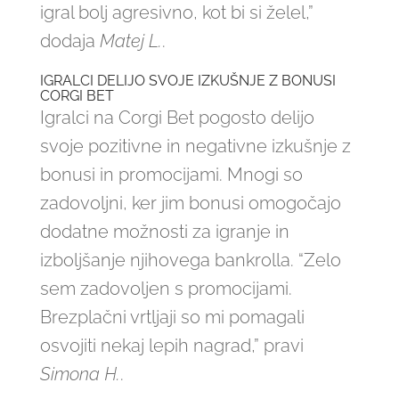
igral bolj agresivno, kot bi si želel,”
dodaja
Matej L.
.
IGRALCI DELIJO SVOJE IZKUŠNJE Z BONUSI
CORGI BET
Igralci na Corgi Bet pogosto delijo
svoje pozitivne in negativne izkušnje z
bonusi in promocijami. Mnogi so
zadovoljni, ker jim bonusi omogočajo
dodatne možnosti za igranje in
izboljšanje njihovega bankrolla. “Zelo
sem zadovoljen s promocijami.
Brezplačni vrtljaji so mi pomagali
osvojiti nekaj lepih nagrad,” pravi
Simona H.
.