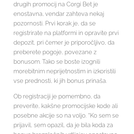
drugih promocij na Corgi Bet je
enostavna, vendar zahteva nekaj
pozornosti. Prvi korak je, da se
registrirate na platformi in opravite prvi
depozit, pri čemer je priporočljivo, da
preberete pogoje, povezane z
bonusom. Tako se boste izognili
morebitnim neprijetnostim in izkoristili
vse prednosti, ki jih bonus prinaša.
Ob registraciji je pomembno, da
preverite, kakšne promocijske kode ali
posebne akcije so na voljo. “Ko sem se
prijavil, sem opazil, da je bila koda za