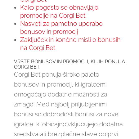
Kako pogosto se obnavljajo
promocije na Corgi Bet
Nasveti za pametno uporabo
bonusov in promocij
Zaključek in končne misli o bonusih
na Corgi Bet
VRSTE BONUSOV IN PROMOCIJ, KI JIH PONUJA
CORGI BET
Corgi Bet ponuja široko paleto
bonusov in promocij, ki igralcem
omogočajo dodatne možnosti za
zmago. Med najbolj priljubljenimi
bonusi so dobrodošli bonusi za nove
igralce, ki običajno vključujejo dodatna
sredstva ali brezplačne stave ob prvi