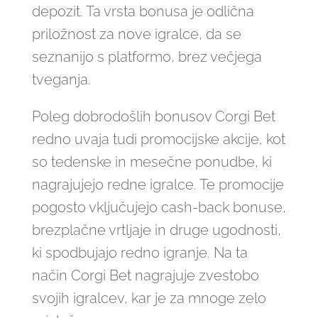
depozit. Ta vrsta bonusa je odlična
priložnost za nove igralce, da se
seznanijo s platformo, brez večjega
tveganja.
Poleg dobrodošlih bonusov Corgi Bet
redno uvaja tudi promocijske akcije, kot
so tedenske in mesečne ponudbe, ki
nagrajujejo redne igralce. Te promocije
pogosto vključujejo cash-back bonuse,
brezplačne vrtljaje in druge ugodnosti,
ki spodbujajo redno igranje. Na ta
način Corgi Bet nagrajuje zvestobo
svojih igralcev, kar je za mnoge zelo