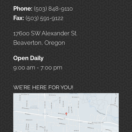
Phone:
(503) 848-9110
Fax:
(503) 591-9122
17600 SW Alexander St.
Beaverton, Oregon
Open Daily
9:00 am - 7:00 pm
WE’RE HERE FOR YOU!