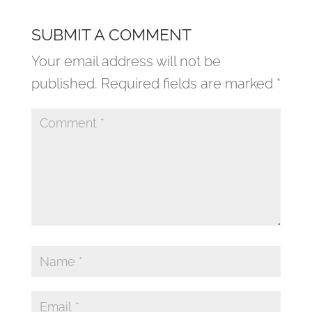
SUBMIT A COMMENT
Your email address will not be
published.
Required fields are marked
*