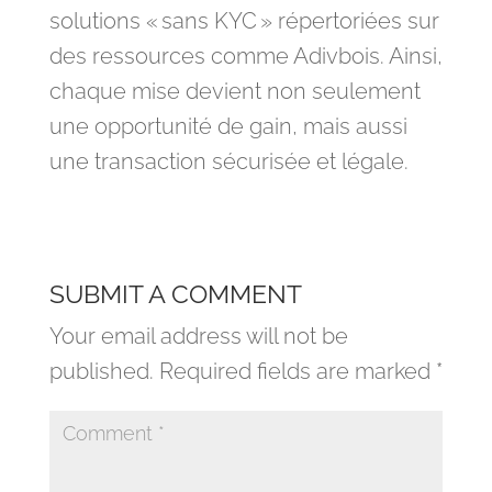
solutions « sans KYC » répertoriées sur
des ressources comme Adivbois. Ainsi,
chaque mise devient non seulement
une opportunité de gain, mais aussi
une transaction sécurisée et légale.
SUBMIT A COMMENT
Your email address will not be
published.
Required fields are marked
*