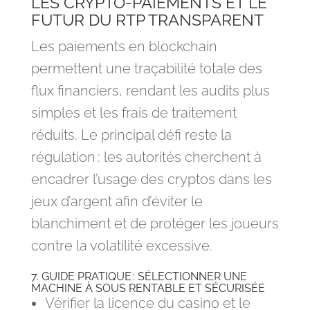
LES CRYPTO‑PAIEMENTS ET LE
FUTUR DU RTP TRANSPARENT
Les paiements en blockchain
permettent une traçabilité totale des
flux financiers, rendant les audits plus
simples et les frais de traitement
réduits. Le principal défi reste la
régulation : les autorités cherchent à
encadrer l’usage des cryptos dans les
jeux d’argent afin d’éviter le
blanchiment et de protéger les joueurs
contre la volatilité excessive.
7. GUIDE PRATIQUE : SÉLECTIONNER UNE
MACHINE À SOUS RENTABLE ET SÉCURISÉE
Vérifier la licence du casino et le