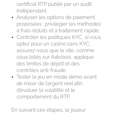
certificat RTP publié par un audit
indépendant.
Analyser les options de paiement
proposées : privilégier les méthodes
à frais réduits et à traitement rapide.
Contrôler les politiques KYC ; si vous
optez pour un casino sans KYC,
assurez‑vous que le site, comme
ceux listés sur Adivbois, applique
des limites de dépôt et des
contrôles anti‑fraude.
Tester le jeu en mode démo avant
de miser de l’argent réel afin
d’évaluer la volatilité et le
comportement du RTP.
En suivant ces étapes, le joueur