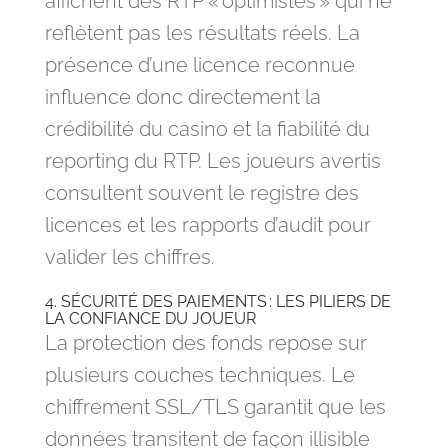
affichent des RTP « optimistes » qui ne
reflètent pas les résultats réels. La
présence d’une licence reconnue
influence donc directement la
crédibilité du casino et la fiabilité du
reporting du RTP. Les joueurs avertis
consultent souvent le registre des
licences et les rapports d’audit pour
valider les chiffres.
4. SÉCURITÉ DES PAIEMENTS : LES PILIERS DE
LA CONFIANCE DU JOUEUR
La protection des fonds repose sur
plusieurs couches techniques. Le
chiffrement SSL/TLS garantit que les
données transitent de façon illisible