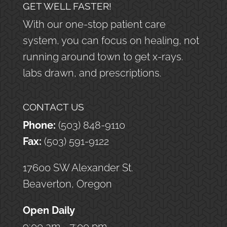
GET WELL FASTER!
With our one-stop patient care
system, you can focus on healing, not
running around town to get x-rays.
labs drawn, and prescriptions.
CONTACT US
Phone:
(503) 848-9110
Fax:
(503) 591-9122
17600 SW Alexander St.
Beaverton, Oregon
Open Daily
9:00 am - 7:00 pm