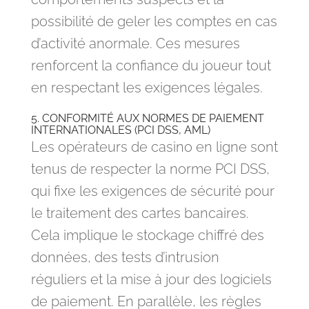
possibilité de geler les comptes en cas
d’activité anormale. Ces mesures
renforcent la confiance du joueur tout
en respectant les exigences légales.
5. CONFORMITÉ AUX NORMES DE PAIEMENT
INTERNATIONALES (PCI DSS, AML)
Les opérateurs de casino en ligne sont
tenus de respecter la norme PCI DSS,
qui fixe les exigences de sécurité pour
le traitement des cartes bancaires.
Cela implique le stockage chiffré des
données, des tests d’intrusion
réguliers et la mise à jour des logiciels
de paiement. En parallèle, les règles