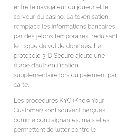
entre le navigateur du joueur et le
serveur du casino. La tokenisation
remplace les informations bancaires
par des jetons temporaires, réduisant
le risque de vol de données. Le
protocole 3‑D Secure ajoute une
étape d’authentification
supplémentaire lors du paiement par
carte.
Les procédures KYC (Know Your
Customer) sont souvent perçues
comme contraignantes, mais elles
permettent de lutter contre le