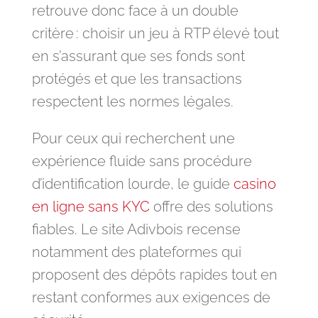
retrouve donc face à un double
critère : choisir un jeu à RTP élevé tout
en s’assurant que ses fonds sont
protégés et que les transactions
respectent les normes légales.
Pour ceux qui recherchent une
expérience fluide sans procédure
d’identification lourde, le guide
casino
en ligne sans KYC
offre des solutions
fiables. Le site Adivbois recense
notamment des plateformes qui
proposent des dépôts rapides tout en
restant conformes aux exigences de