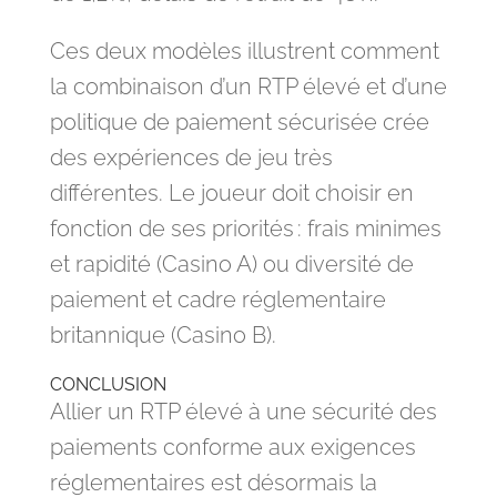
Ces deux modèles illustrent comment
la combinaison d’un RTP élevé et d’une
politique de paiement sécurisée crée
des expériences de jeu très
différentes. Le joueur doit choisir en
fonction de ses priorités : frais minimes
et rapidité (Casino A) ou diversité de
paiement et cadre réglementaire
britannique (Casino B).
CONCLUSION
Allier un RTP élevé à une sécurité des
paiements conforme aux exigences
réglementaires est désormais la