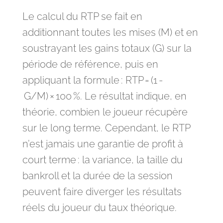
Le calcul du RTP se fait en
additionnant toutes les mises (M) et en
soustrayant les gains totaux (G) sur la
période de référence, puis en
appliquant la formule : RTP = (1 -
G/M) × 100 %. Le résultat indique, en
théorie, combien le joueur récupère
sur le long terme. Cependant, le RTP
n’est jamais une garantie de profit à
court terme : la variance, la taille du
bankroll et la durée de la session
peuvent faire diverger les résultats
réels du joueur du taux théorique.