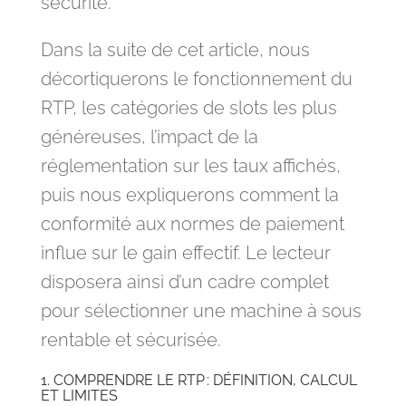
sécurité.
Dans la suite de cet article, nous
décortiquerons le fonctionnement du
RTP, les catégories de slots les plus
généreuses, l’impact de la
réglementation sur les taux affichés,
puis nous expliquerons comment la
conformité aux normes de paiement
influe sur le gain effectif. Le lecteur
disposera ainsi d’un cadre complet
pour sélectionner une machine à sous
rentable et sécurisée.
1. COMPRENDRE LE RTP : DÉFINITION, CALCUL
ET LIMITES