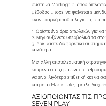
σύστημα Martingale, όπου διπλασιά
μέθοδος μπορεί να φαίνεται επικίνδ
έναν επαρκή προϋπολογισμό, μπορεί
Ορίστε ένα όριο απωλειών για να 
Μην αυξάνετε υπερβολικά τα στοι
Δοκιμάστε διαφορετικά συστήματα
καλύτερα.
Μια άλλη αποτελεσματική στρατηγικ
επόμενο στοίχημα είναι το άθροισμ
να είναι λιγότερο επιθετική και να
και με το Martingale, η καλή διαχείρ
ΑΞΙΟΠΟΙΏΝΤΑΣ ΤΙΣ ΠΡ
SEVEN PLAY