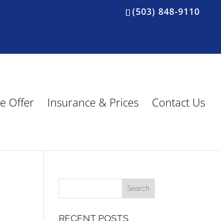
(503) 848-9110
e Offer
Insurance & Prices
Contact Us
RECENT POSTS