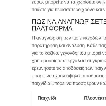
ευρώ, μπορείτε να τα χωρίσετε σε 5
παίξετε για περισσότερο χρόνο και ν
ΠΏΣ ΝΑ ΑΝΑΓΝΩΡΊΣΕΤΕ
ΠΛΑΤΦΌΡΜΑ
Η αναγνώριση των πιο επικερδών πα
παρατήρηση και ανάλυση. Κάθε παιχ
για το καζίνο, γεγονός που μπορεί ν
χρησιμοποιήσετε εργαλεία συγκριτ
ερευνήσετε τις αποδόσεις των παιχν
μπορεί να έχουν υψηλές αποδόσεις σ
παιχνίδια μπορεί να προσφέρουν καλ
Παιχνίδι
Πλεονέκτη