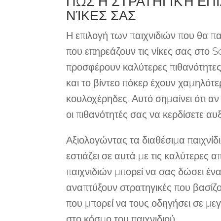
ΠΏΣ Η ΣΤΡΑΤΗΓΙΚΉ ΕΠΙ
ΝΊΚΕΣ ΣΑΣ
Η επιλογή των παιχνιδιών που θα πα
που επηρεάζουν τις νίκες σας στο S
προσφέρουν καλύτερες πιθανότητες ν
και το βίντεο πόκερ έχουν χαμηλότε
κουλοχέρηδες. Αυτό σημαίνει ότι αν
οι πιθανότητές σας να κερδίσετε αυ
Αξιολογώντας τα διαθέσιμα παιχνίδι
εστιάζει σε αυτά με τις καλύτερες 
παιχνιδιών μπορεί να σας δώσει έν
αναπτύξουν στρατηγικές που βασίζον
που μπορεί να τους οδηγήσει σε μεγ
στο κόσμο του παιχνιδιού.