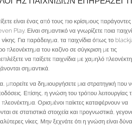
ΛΟΓΉΣ ΠΑΙΧΝΙΔΙΏΝ ΕΠΗΡΕΆΖΕΙ Τ
ίξετε είναι ένας από τους πιο κρίσιμους παράγοντες
even Play. Είναι σημαντικό να γνωρίζετε ποια παιχν
ίκης. Για παράδειγμα, τα παιχνίδια όπως το black
ρο πλεονέκτημα του καζίνο σε σύγκριση με τις
 επιλέξετε να παίξετε παιχνίδια με χαμηλό πλεονέκτ
ξάνονται σημαντικά.
α, μπορείτε να δημιουργήσετε μια στρατηγική που 
αποδόσεις. Επίσης, η γνώση του τρόπου λειτουργίας 
α πλεονέκτημα. Ορισμένοι παίκτες καταφέρνουν να
ται σε στατιστικά στοιχεία και προγνωστικά, γεγον
αλύτερες νίκες. Μην ξεχνάτε ότι η γνώση είναι δύν