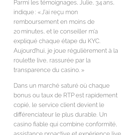
Parmi les témoignages, Julie, 34 ans,
indique : « J’ai reçu mon
remboursement en moins de
20 minutes, et le conseiller m’a
expliqué chaque étape du KYC.
Aujourd’hui, je joue régulièrement à la
roulette live, rassurée par la
transparence du casino. »
Dans un marché saturé où chaque
bonus ou taux de RTP est rapidement
copié, le service client devient le
différenciateur le plus durable. Un
casino fiable qui combine conformité,
assistance proactive et expérience live