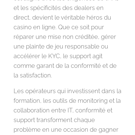
et les spécificités des dealers en
direct, devient le véritable héros du
casino en ligne. Que ce soit pour
réparer une mise non créditée, gérer
une plainte de jeu responsable ou
accélérer le KYC, le support agit
comme garant de la conformité et de
la satisfaction.
Les opérateurs qui investissent dans la
formation, les outils de monitoring et la
collaboration entre IT, conformité et
support transforment chaque
problème en une occasion de gagner