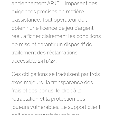
anciennement ARJEL, imposent des
exigences précises en matière
d’assistance. Tout opérateur doit
obtenir une licence de jeu d’argent
réel, afficher clairement les conditions
de mise et garantir un dispositif de
traitement des réclamations
accessible 24 h/24.
Ces obligations se traduisent par trois
axes majeurs : la transparence des
frais et des bonus, le droit à la
rétractation et la protection des
joueurs vulnérables. Le support client