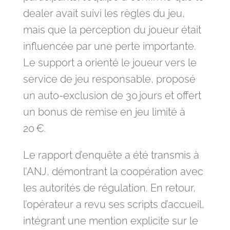
dealer avait suivi les règles du jeu,
mais que la perception du joueur était
influencée par une perte importante.
Le support a orienté le joueur vers le
service de jeu responsable, proposé
un auto‑exclusion de 30 jours et offert
un bonus de remise en jeu limité à
20 €.
Le rapport d’enquête a été transmis à
l’ANJ, démontrant la coopération avec
les autorités de régulation. En retour,
l’opérateur a revu ses scripts d’accueil,
intégrant une mention explicite sur le