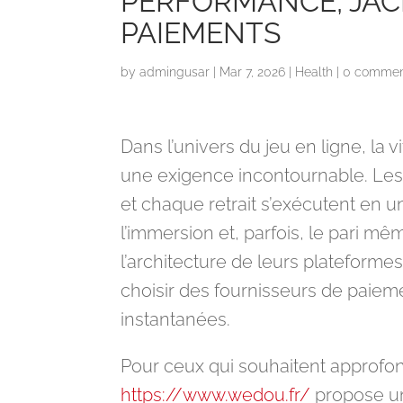
PERFORMANCE, JAC
PAIEMENTS
by
admingusar
|
Mar 7, 2026
|
Health
|
0 commen
Dans l’univers du jeu en ligne, la 
une exigence incontournable. Les
et chaque retrait s’exécutent en 
l’immersion et, parfois, le pari m
l’architecture de leurs plateformes
choisir des fournisseurs de paiem
instantanées.
Pour ceux qui souhaitent approfond
https://www.wedou.fr/
propose une