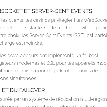
BSOCKET ET SERVER‑SENT EVENTS
les clients, les casinos privilégient les WebSocke
ionnelle persistante. Cette méthode évite le polli
tre choix, les Server‑Sent Events (SSE), est parfo
a charge est moindre.
”, les développeurs ont implémenté un fallback
igateurs modernes et SSE pour les appareils mob
latence de mise à jour du jackpot de moins de
ons simultanées.
 ET DU FAILOVER
urée par un système de réplication multi‑région
 une copie en lecture‑écriture du jackpot,