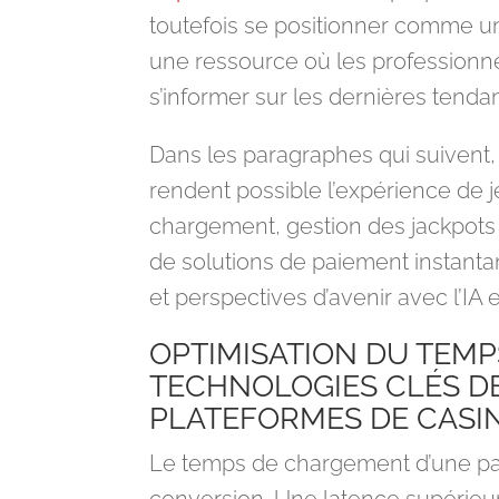
toutefois se positionner comme un
une ressource où les professionne
s’informer sur les dernières tenda
Dans les paragraphes qui suivent,
rendent possible l’expérience de j
chargement, gestion des jackpots 
de solutions de paiement instantan
et perspectives d’avenir avec l’IA 
OPTIMISATION DU TEMP
TECHNOLOGIES CLÉS DE
PLATEFORMES DE CASI
Le temps de chargement d’une pag