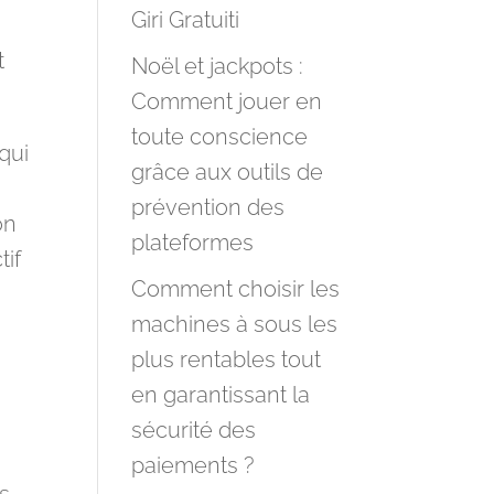
Giri Gratuiti
t
Noël et jackpots :
Comment jouer en
toute conscience
qui
grâce aux outils de
prévention des
on
plateformes
tif
Comment choisir les
machines à sous les
plus rentables tout
en garantissant la
sécurité des
paiements ?