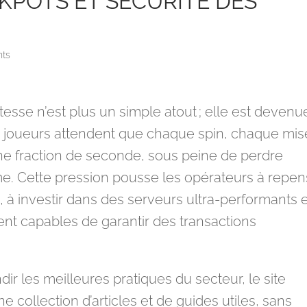
KPOTS ET SÉCURITÉ DES
ts
vitesse n’est plus un simple atout ; elle est devenu
 joueurs attendent que chaque spin, chaque mis
une fraction de seconde, sous peine de perdre
ême. Cette pression pousse les opérateurs à repen
, à investir dans des serveurs ultra‑performants e
ent capables de garantir des transactions
ir les meilleures pratiques du secteur, le site
 collection d’articles et de guides utiles, sans