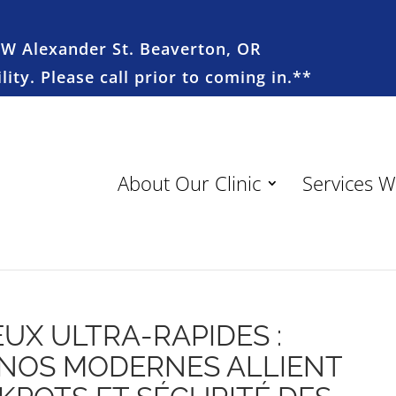
SW Alexander St. Beaverton, OR
ity. Please call prior to coming in.**
About Our Clinic
Services W
UX ULTRA‑RAPIDES :
NOS MODERNES ALLIENT