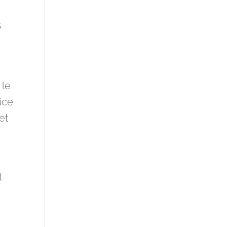
s
 le
ice
et
t