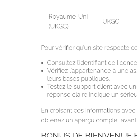
Royaume‑Uni
UKGC
(UKGC)
Pour vérifier qu’un site respecte ce
Consultez l’identifiant de licenc
Vérifiez l’appartenance à une as
leurs bases publiques.
Testez le support client avec un
réponse claire indique un série
En croisant ces informations avec
obtenez un aperçu complet avant 
BONUS DE BIENVENUE 