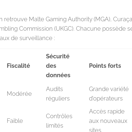
, on retrouve Malte Gaming Authority (MGA), Curaç
ambling Commission (UKGC). Chacune possède s
aux de surveillance :
Sécurité
Fiscalité
des
Points forts
données
Audits
Grande variété
Modérée
réguliers
d’opérateurs
Accès rapide
Contrôles
Faible
aux nouveaux
limités
sites