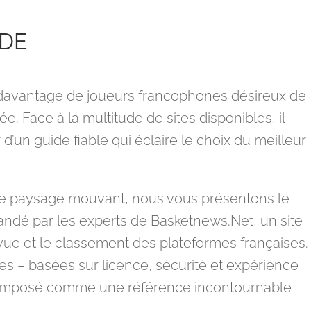
IDE
r davantage de joueurs francophones désireux de
sée. Face à la multitude de sites disponibles, il
d’un guide fiable qui éclaire le choix du meilleur
ce paysage mouvant, nous vous présentons le
dé par les experts de Basketnews.Net, un site
vue et le classement des plateformes françaises.
es – basées sur licence, sécurité et expérience
st imposé comme une référence incontournable