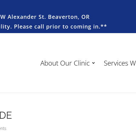
SW Alexander St. Beaverton, OR
ity. Please call prior to coming in.**
About Our Clinic
Services W
IDE
nts