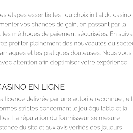
s étapes essentielles : du choix initial du casino
menter vos chances de gain, en passant par la
t les méthodes de paiement sécurisées. En suiva
ez profiter pleinement des nouveautés du secte
s arnaques et les pratiques douteuses. Nous vous
avec attention afin d’optimiser votre expérience
CASINO EN LIGNE
la licence délivrée par une autorité reconnue ; el
ormes strictes concernant le jeu équitable et la
les. La réputation du fournisseur se mesure
tence du site et aux avis vérifiés des joueurs