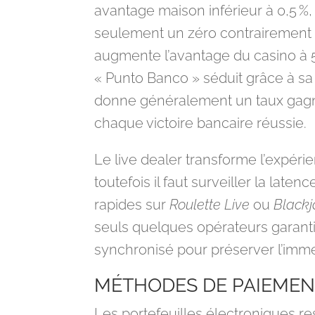
avantage maison inférieur à 0,5 %
seulement un zéro contrairement 
augmente l’avantage du casino à 5,
« Punto Banco » séduit grâce à sa 
donne généralement un taux gagn
chaque victoire bancaire réussie.
Le live dealer transforme l’expér
toutefois il faut surveiller la late
rapides sur
Roulette Live
ou
Blackj
seuls quelques opérateurs garant
synchronisé pour préserver l’imme
MÉTHODES DE PAIEMEN
Les portefeuilles électroniques res