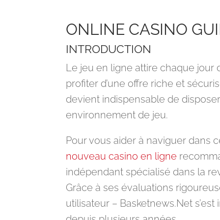
ONLINE CASINO GU
INTRODUCTION
Le jeu en ligne attire chaque jou
profiter d’une offre riche et sécuri
devient indispensable de disposer 
environnement de jeu.
Pour vous aider à naviguer dans 
nouveau casino en ligne
recomman
indépendant spécialisé dans la re
Grâce à ses évaluations rigoureus
utilisateur – Basketnews.Net s’e
depuis plusieurs années.