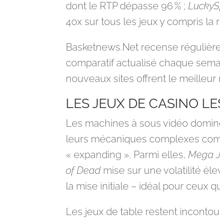
dont le RTP dépasse 96 % ;
LuckyS
40x sur tous les jeux y compris la
Basketnews.Net recense régulière
comparatif actualisé chaque semai
nouveaux sites offrent le meilleur
LES JEUX DE CASINO L
Les machines à sous vidéo domine
leurs mécaniques complexes comme
« expanding ». Parmi elles,
Mega J
of Dead
mise sur une volatilité éle
la mise initiale – idéal pour ceux
Les jeux de table restent incontour