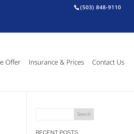
(503) 848-9110
e Offer
Insurance & Prices
Contact Us
RECENT POSTS