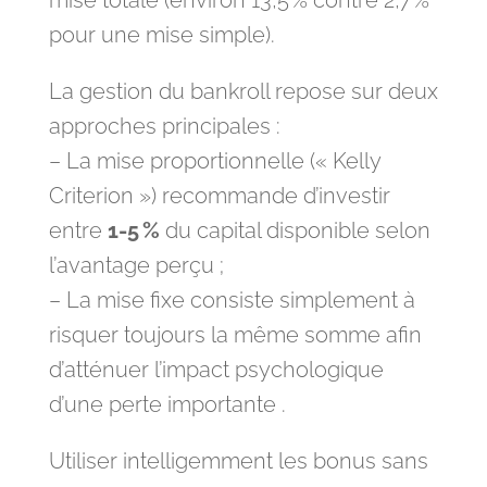
mise totale (environ 13,5 % contre 2,7 %
pour une mise simple).
La gestion du bankroll repose sur deux
approches principales :
– La mise proportionnelle (« Kelly
Criterion ») recommande d’investir
entre
1‑5 %
du capital disponible selon
l’avantage perçu ;
– La mise fixe consiste simplement à
risquer toujours la même somme afin
d’atténuer l’impact psychologique
d’une perte importante .
Utiliser intelligemment les bonus sans