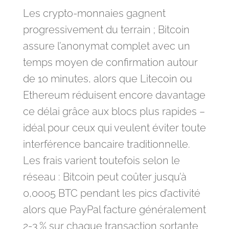
Les crypto‑monnaies gagnent
progressivement du terrain ; Bitcoin
assure l’anonymat complet avec un
temps moyen de confirmation autour
de 10 minutes, alors que Litecoin ou
Ethereum réduisent encore davantage
ce délai grâce aux blocs plus rapides –
idéal pour ceux qui veulent éviter toute
interférence bancaire traditionnelle.
Les frais varient toutefois selon le
réseau : Bitcoin peut coûter jusqu’à
0,0005 BTC pendant les pics d’activité
alors que PayPal facture généralement
2‑3 % sur chaque transaction sortante