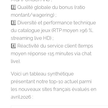
2️⃣ Qualité globale du bonus (ratio
montant/wagering) ;
3️⃣ Diversité et performance technique
du catalogue jeux (RTP moyen ≥96 %,
streaming live HD) ;
4️⃣ Réactivité du service client (temps
moyen réponse ≤15 minutes via chat
live).
Voici un tableau synthétique
présentant notre top‑10 actuel parmi
les nouveaux sites français évalués en
avril 2026 :