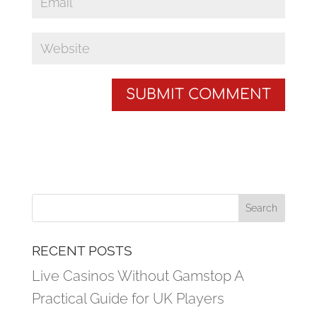
RECENT POSTS
Live Casinos Without Gamstop A
Practical Guide for UK Players