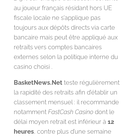
au joueur français résidant hors UE
fiscale locale ne s’applique pas
toujours aux dépôts directs via carte
bancaire mais peut être appliqué aux
retraits vers comptes bancaires
externes selon la politique interne du
casino choisi .
BasketNews.Net
teste régulièrement
la rapidité des retraits afin d’établir un
classement mensuel : il recommande
notamment
FastCash Casino
dont le
délai moyen retrait est inférieur à
12
heures
, contre plus d’une semaine