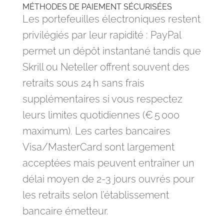
MÉTHODES DE PAIEMENT SÉCURISÉES
Les portefeuilles électroniques restent
privilégiés par leur rapidité : PayPal
permet un dépôt instantané tandis que
Skrill ou Neteller offrent souvent des
retraits sous 24 h sans frais
supplémentaires si vous respectez
leurs limites quotidiennes (€ 5 000
maximum). Les cartes bancaires
Visa/MasterCard sont largement
acceptées mais peuvent entraîner un
délai moyen de 2‑3 jours ouvrés pour
les retraits selon l’établissement
bancaire émetteur.