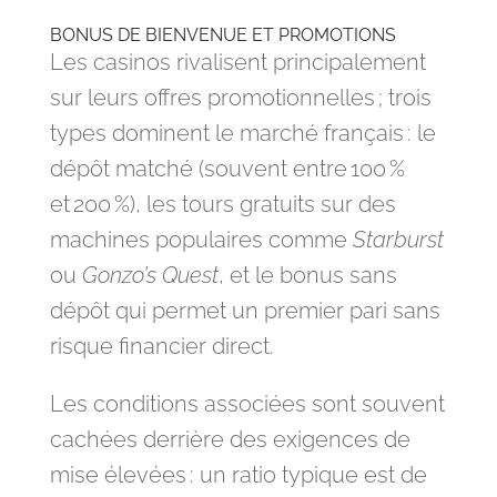
BONUS DE BIENVENUE ET PROMOTIONS
Les casinos rivalisent principalement
sur leurs offres promotionnelles ; trois
types dominent le marché français : le
dépôt matché (souvent entre 100 %
et 200 %), les tours gratuits sur des
machines populaires comme
Starburst
ou
Gonzo’s Quest
, et le bonus sans
dépôt qui permet un premier pari sans
risque financier direct.
Les conditions associées sont souvent
cachées derrière des exigences de
mise élevées : un ratio typique est de