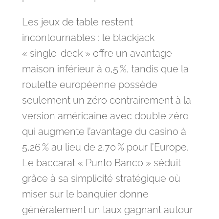
Les jeux de table restent
incontournables : le blackjack
« single‑deck » offre un avantage
maison inférieur à 0,5 %, tandis que la
roulette européenne possède
seulement un zéro contrairement à la
version américaine avec double zéro
qui augmente l’avantage du casino à
5,26 % au lieu de 2,70 % pour l’Europe.
Le baccarat « Punto Banco » séduit
grâce à sa simplicité stratégique où
miser sur le banquier donne
généralement un taux gagnant autour