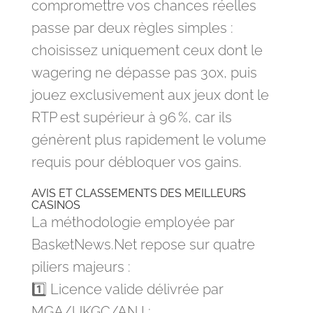
compromettre vos chances réelles
passe par deux règles simples :
choisissez uniquement ceux dont le
wagering ne dépasse pas 30x, puis
jouez exclusivement aux jeux dont le
RTP est supérieur à 96 %, car ils
génèrent plus rapidement le volume
requis pour débloquer vos gains.
AVIS ET CLASSEMENTS DES MEILLEURS
CASINOS
La méthodologie employée par
BasketNews.Net repose sur quatre
piliers majeurs :
1️⃣ Licence valide délivrée par
MGA/UKGC/ANJ ;