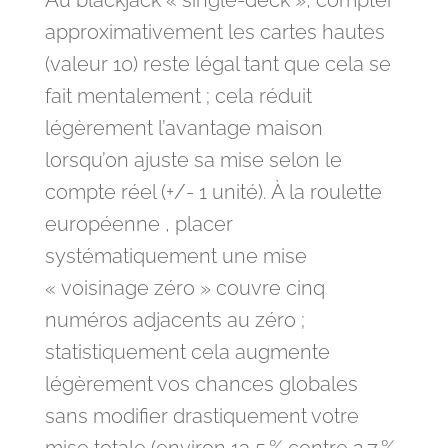
Au blackjack « single‑deck », compter
approximativement les cartes hautes
(valeur 10) reste légal tant que cela se
fait mentalement ; cela réduit
légèrement l’avantage maison
lorsqu’on ajuste sa mise selon le
compte réel (+/- 1 unité). À la roulette
européenne , placer
systématiquement une mise
« voisinage zéro » couvre cinq
numéros adjacents au zéro ;
statistiquement cela augmente
légèrement vos chances globales
sans modifier drastiquement votre