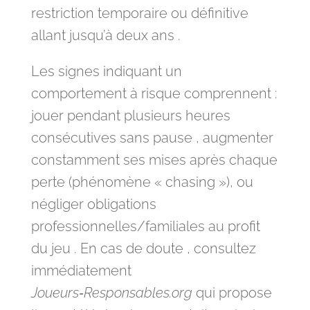
restriction temporaire ou définitive
allant jusqu’à deux ans .
Les signes indiquant un
comportement à risque comprennent :
jouer pendant plusieurs heures
consécutives sans pause , augmenter
constamment ses mises après chaque
perte (phénomène « chasing »), ou
négliger obligations
professionnelles/familiales au profit
du jeu . En cas de doute , consultez
immédiatement
Joueurs‑Responsables.org
qui propose