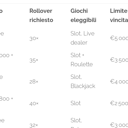
o
Rollover
Giochi
Limite
richiesto
eleggibili
vincit
ee
Slot, Live
30×
€5 00
dealer
 000 +
Slot +
35×
€3 50
Roulette
ee
Slot,
28×
€4 00
Blackjack
 800 +
40×
Slot
€2 50
ee
Slot,
32×
€3 00