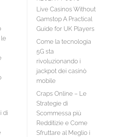
Live Casinos Without
Gamstop A Practical
ò
Guide for UK Players
 le
Come la tecnologia
5G sta
e
rivoluzionando i
jackpot dei casinò
o
mobile
Craps Online – Le
Strategie di
i di
Scommessa più
Redditizie e Come
e
Sfruttare al Meglio i