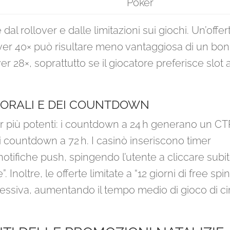
Poker
dal rollover e dalle limitazioni sui giochi. Un’offer
over 40× può risultare meno vantaggiosa di un bo
er 28×, soprattutto se il giocatore preferisce slot 
EMPORALI E DEI COUNTDOWN
er più potenti: i countdown a 24 h generano un C
dei countdown a 72 h. I casinò inseriscono timer
notifiche push, spingendo l’utente a cliccare subi
 Inoltre, le offerte limitate a “12 giorni di free spi
ressiva, aumentando il tempo medio di gioco di ci