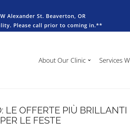
SW Alexander St. Beaverton, OR
ity. Please call prior to coming in.**
About Our Clinic
Services W
: LE OFFERTE PIÙ BRILLANTI
 PER LE FESTE