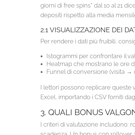
giorni di free spins” dal 10 al 21
depositi rispetto alla media mensil
2.1 VISUALIZZAZIONE DEI DA
Per rendere i dati più fruibili, consi
Istogrammi per confrontare il v
Heatmap che mostrano le ore di u
Funnel di conversione (visita →
I lettori possono replicare queste 
Excel, importando i CSV forniti dag
3. QUALI BONUS VALGO
I criteri di valutazione includono: r
scadenza. Un bonus con rollover 30