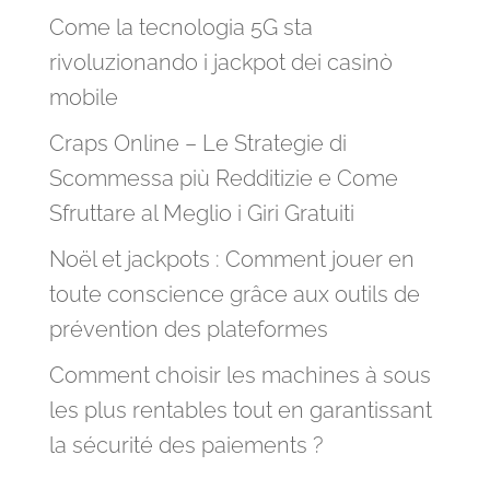
Come la tecnologia 5G sta
rivoluzionando i jackpot dei casinò
mobile
Craps Online – Le Strategie di
Scommessa più Redditizie e Come
Sfruttare al Meglio i Giri Gratuiti
Noël et jackpots : Comment jouer en
toute conscience grâce aux outils de
prévention des plateformes
Comment choisir les machines à sous
les plus rentables tout en garantissant
la sécurité des paiements ?