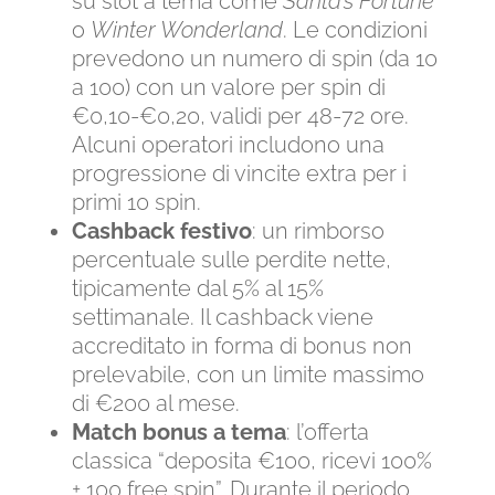
su slot a tema come
Santa’s Fortune
o
Winter Wonderland
. Le condizioni
prevedono un numero di spin (da 10
a 100) con un valore per spin di
€0,10‑€0,20, validi per 48‑72 ore.
Alcuni operatori includono una
progressione di vincite extra per i
primi 10 spin.
Cashback festivo
: un rimborso
percentuale sulle perdite nette,
tipicamente dal 5% al 15%
settimanale. Il cashback viene
accreditato in forma di bonus non
prelevabile, con un limite massimo
di €200 al mese.
Match bonus a tema
: l’offerta
classica “deposita €100, ricevi 100%
+ 100 free spin”. Durante il periodo