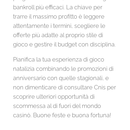
bankroll più efficaci. La chiave per
trarre il massimo profitto è leggere
attentamente i termini, scegliere le
offerte più adatte al proprio stile di
gioco e gestire il budget con disciplina.
Pianifica la tua esperienza di gioco
natalizia combinando le promozioni di
anniversario con quelle stagionali, e
non dimenticare di consultare Cnis per
scoprire ulteriori opportunità di
scommessa al di fuori del mondo
casinò. Buone feste e buona fortuna!