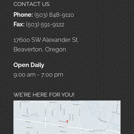
CONTACT US
Phone:
(503) 848-9110
Fax:
(503) 591-9122
17600 SW Alexander St.
Beaverton, Oregon
Open Daily
9:00 am - 7:00 pm
WE’RE HERE FOR YOU!