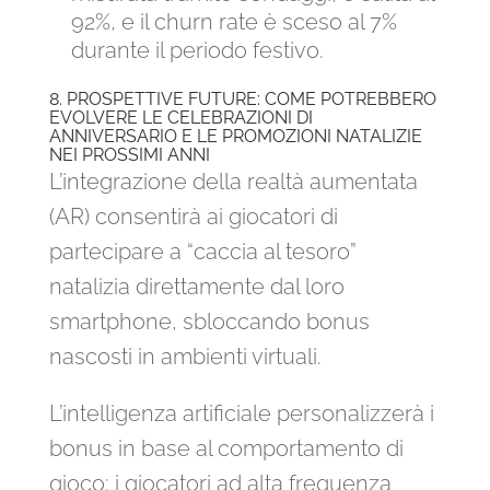
92%, e il churn rate è sceso al 7%
durante il periodo festivo.
8. PROSPETTIVE FUTURE: COME POTREBBERO
EVOLVERE LE CELEBRAZIONI DI
ANNIVERSARIO E LE PROMOZIONI NATALIZIE
NEI PROSSIMI ANNI
L’integrazione della realtà aumentata
(AR) consentirà ai giocatori di
partecipare a “caccia al tesoro”
natalizia direttamente dal loro
smartphone, sbloccando bonus
nascosti in ambienti virtuali.
L’intelligenza artificiale personalizzerà i
bonus in base al comportamento di
gioco: i giocatori ad alta frequenza