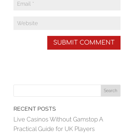
RECENT POSTS
Live Casinos Without Gamstop A
Practical Guide for UK Players