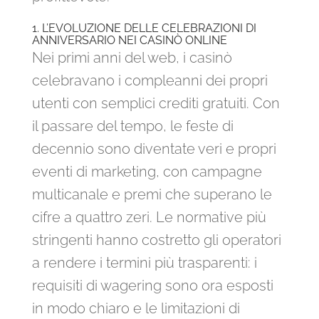
1. L’EVOLUZIONE DELLE CELEBRAZIONI DI
ANNIVERSARIO NEI CASINÒ ONLINE
Nei primi anni del web, i casinò
celebravano i compleanni dei propri
utenti con semplici crediti gratuiti. Con
il passare del tempo, le feste di
decennio sono diventate veri e propri
eventi di marketing, con campagne
multicanale e premi che superano le
cifre a quattro zeri. Le normative più
stringenti hanno costretto gli operatori
a rendere i termini più trasparenti: i
requisiti di wagering sono ora esposti
in modo chiaro e le limitazioni di