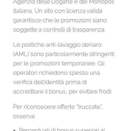
Agenzia delle Dogane e dei Monopoli
italiana. Un sito con licenza valida
garantisce che le promozioni siano
soggette a controlli di trasparenza.
Le politiche anti‑lavaggio denaro
(AML) sono particolarmente stringenti
per le promozioni temporanee. Gli
operatori richiedono spesso una
verifica dell’identità prima di
accreditare il bonus, per evitare frodi.
Per riconoscere offerte “truccate”,
osserva:
Percentuali di bonus superiori al