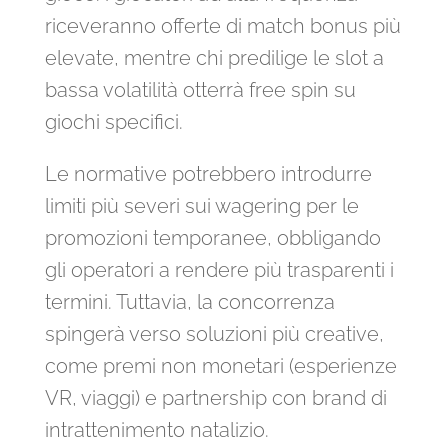
riceveranno offerte di match bonus più
elevate, mentre chi predilige le slot a
bassa volatilità otterrà free spin su
giochi specifici.
Le normative potrebbero introdurre
limiti più severi sui wagering per le
promozioni temporanee, obbligando
gli operatori a rendere più trasparenti i
termini. Tuttavia, la concorrenza
spingerà verso soluzioni più creative,
come premi non monetari (esperienze
VR, viaggi) e partnership con brand di
intrattenimento natalizio.