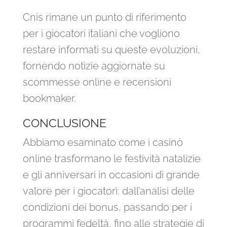
Cnis rimane un punto di riferimento
per i giocatori italiani che vogliono
restare informati su queste evoluzioni,
fornendo notizie aggiornate su
scommesse online e recensioni
bookmaker.
CONCLUSIONE
Abbiamo esaminato come i casinò
online trasformano le festività natalizie
e gli anniversari in occasioni di grande
valore per i giocatori: dall’analisi delle
condizioni dei bonus, passando per i
programmi fedeltà, fino alle strategie di