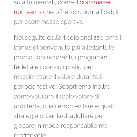
su altri mercati, come il
bookmaker
non aams
che offre soluzioni affidabili
per scommesse sportive.
Nel seguito dell’articolo analizzeremo i
bonus di benvenuto più allettanti, le
promozioni ricorrenti, i programmi
fedeltà e i consigli pratici per
massimizzare il valore durante il
periodo festivo. Scopriremo inoltre
come valutare il reale valore di
un’offerta, quali errori evitare e quali
strategie di bankroll adottare per
giocare in modo responsabile ma
profittevole.