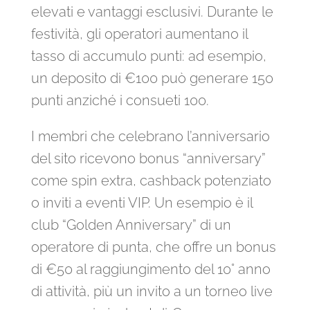
elevati e vantaggi esclusivi. Durante le
festività, gli operatori aumentano il
tasso di accumulo punti: ad esempio,
un deposito di €100 può generare 150
punti anziché i consueti 100.
I membri che celebrano l’anniversario
del sito ricevono bonus “anniversary”
come spin extra, cashback potenziato
o inviti a eventi VIP. Un esempio è il
club “Golden Anniversary” di un
operatore di punta, che offre un bonus
di €50 al raggiungimento del 10° anno
di attività, più un invito a un torneo live