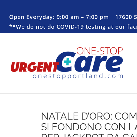
Open Everyday: 9:00 am – 7:00 pm
17600 
**We do not do COVID-19 testing at our facil
NATALE D’ORO: COME
SI FONDONO CON L