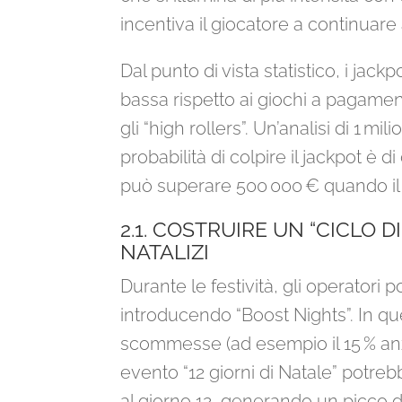
incentiva il giocatore a continuare 
Dal punto di vista statistico, i jac
bassa rispetto ai giochi a pagament
gli “high rollers”. Un’analisi di 1 m
probabilità di colpire il jackpot è d
può superare 500 000 € quando il 
2.1. COSTRUIRE UN “CICLO 
NATALIZI
Durante le festività, gli operatori
introducendo “Boost Nights”. In q
scommesse (ad esempio il 15 % anzi
evento “12 giorni di Natale” potre
al giorno 12, generando un picco d