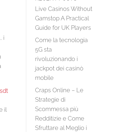
Live Casinos Without
Gamstop A Practical
Guide for UK Players
 i
Come la tecnologia
5G sta
n
rivoluzionando i
a
jackpot dei casinò
mobile
Craps Online – Le
sdt
Strategie di
Scommessa più
 il
Redditizie e Come
Sfruttare al Meglio i