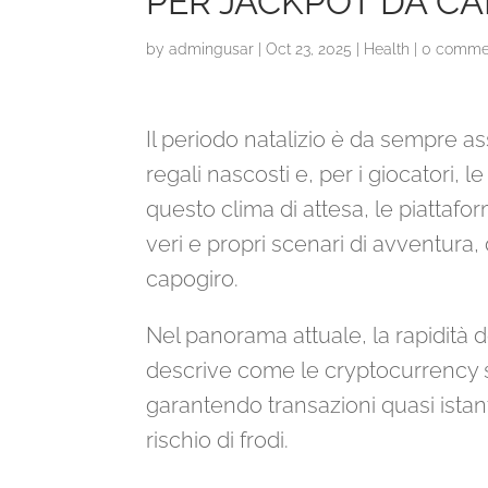
PER JACKPOT DA C
by
admingusar
|
Oct 23, 2025
|
Health
|
0 comme
Il periodo natalizio è da sempre asso
regali nascosti e, per i giocatori, 
questo clima di attesa, le piattafo
veri e propri scenari di avventur
capogiro.
Nel panorama attuale, la rapidità d
descrive come le cryptocurrency s
garantendo transazioni quasi istan
rischio di frodi.