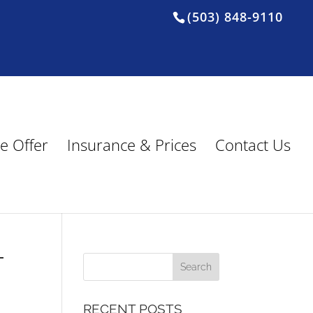
(503) 848-9110
e Offer
Insurance & Prices
Contact Us
T
RECENT POSTS