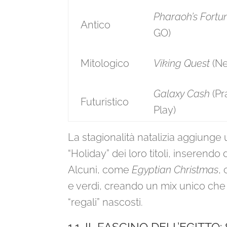
Pharaoh’s Fortu
Antico
GO)
Mitologico
Viking Quest
(Ne
Galaxy Cash
(Pr
Futuristico
Play)
La stagionalità natalizia aggiunge u
“Holiday” dei loro titoli, inserend
Alcuni, come
Egyptian Christmas
,
e verdi, creando un mix unico che s
“regali” nascosti.
1.1. IL FASCINO DELL’EGITTO