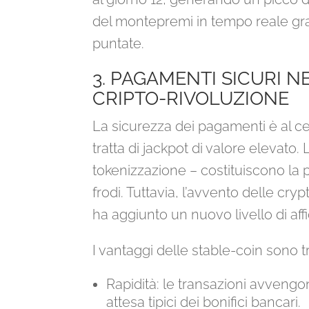
del montepremi in tempo reale graz
puntate.
3. PAGAMENTI SICURI N
CRIPTO‑RIVOLUZIONE
La sicurezza dei pagamenti è al ce
tratta di jackpot di valore elevato.
tokenizzazione – costituiscono la pr
frodi. Tuttavia, l’avvento delle cr
ha aggiunto un nuovo livello di affid
I vantaggi delle stable‑coin sono t
Rapidità: le transazioni avvengo
attesa tipici dei bonifici bancari.