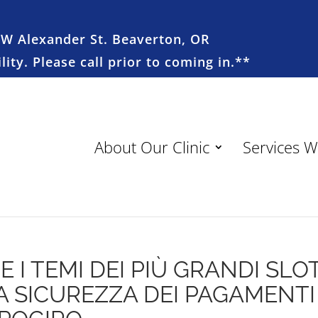
SW Alexander St. Beaverton, OR
ity. Please call prior to coming in.**
About Our Clinic
Services W
 I TEMI DEI PIÙ GRANDI SLO
A SICUREZZA DEI PAGAMENTI