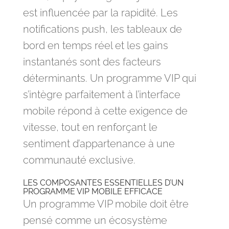
est influencée par la rapidité. Les
notifications push, les tableaux de
bord en temps réel et les gains
instantanés sont des facteurs
déterminants. Un programme VIP qui
s’intègre parfaitement à l’interface
mobile répond à cette exigence de
vitesse, tout en renforçant le
sentiment d’appartenance à une
communauté exclusive.
LES COMPOSANTES ESSENTIELLES D’UN
PROGRAMME VIP MOBILE EFFICACE
Un programme VIP mobile doit être
pensé comme un écosystème