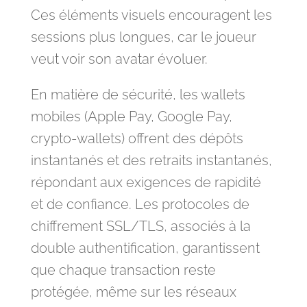
Ces éléments visuels encouragent les
sessions plus longues, car le joueur
veut voir son avatar évoluer.
En matière de sécurité, les wallets
mobiles (Apple Pay, Google Pay,
crypto‑wallets) offrent des dépôts
instantanés et des retraits instantanés,
répondant aux exigences de rapidité
et de confiance. Les protocoles de
chiffrement SSL/TLS, associés à la
double authentification, garantissent
que chaque transaction reste
protégée, même sur les réseaux