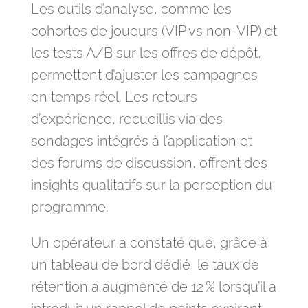
Les outils d’analyse, comme les
cohortes de joueurs (VIP vs non‑VIP) et
les tests A/B sur les offres de dépôt,
permettent d’ajuster les campagnes
en temps réel. Les retours
d’expérience, recueillis via des
sondages intégrés à l’application et
des forums de discussion, offrent des
insights qualitatifs sur la perception du
programme.
Un opérateur a constaté que, grâce à
un tableau de bord dédié, le taux de
rétention a augmenté de 12 % lorsqu’il a