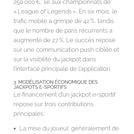
250 000 €, lié aux championnats de
« League of Legends ». En six mois, le
trafic mobile a grimpé de 42 %, tandis
que le nombre de paris récurrents a
augmenté de 27 %. Le succès repose
sur une communication push ciblée et
sur la visibilité du jackpot dans
l’interface principale de l’application.
3. MODÉLISATION ÉCONOMIQUE DES
JACKPOTS E‑SPORTIFS
Le financement d’un jackpot e‑sportif
repose sur trois contributions
principales :
La mise du joueur, généralement de