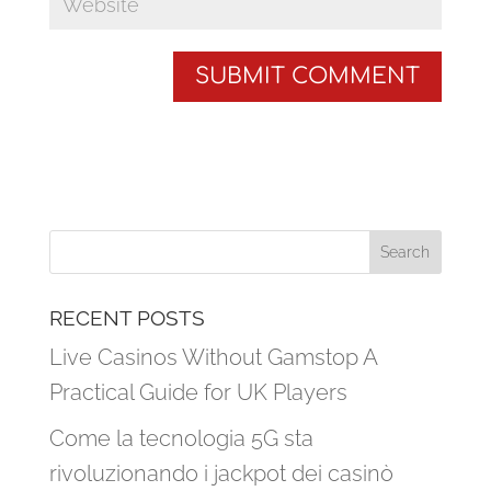
RECENT POSTS
Live Casinos Without Gamstop A
Practical Guide for UK Players
Come la tecnologia 5G sta
rivoluzionando i jackpot dei casinò