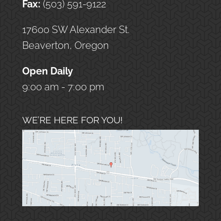
Fax:
(503) 591-9122
17600 SW Alexander St.
Beaverton, Oregon
Open Daily
9:00 am - 7:00 pm
WE’RE HERE FOR YOU!