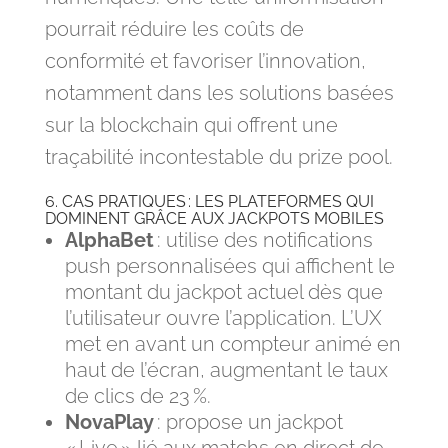
pourrait réduire les coûts de
conformité et favoriser l’innovation,
notamment dans les solutions basées
sur la blockchain qui offrent une
traçabilité incontestable du prize pool.
6. CAS PRATIQUES : LES PLATEFORMES QUI
DOMINENT GRÂCE AUX JACKPOTS MOBILES
AlphaBet
: utilise des notifications
push personnalisées qui affichent le
montant du jackpot actuel dès que
l’utilisateur ouvre l’application. L’UX
met en avant un compteur animé en
haut de l’écran, augmentant le taux
de clics de 23 %.
NovaPlay
: propose un jackpot