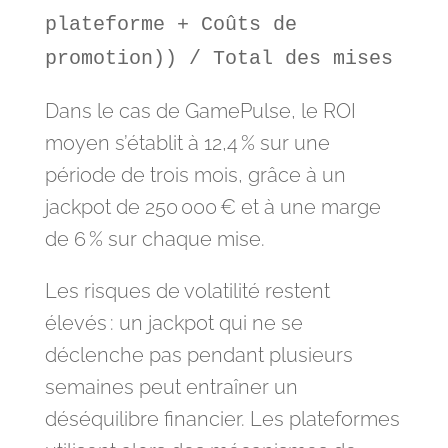
plateforme + Coûts de
promotion)) / Total des mises
Dans le cas de GamePulse, le ROI
moyen s’établit à 12,4 % sur une
période de trois mois, grâce à un
jackpot de 250 000 € et à une marge
de 6 % sur chaque mise.
Les risques de volatilité restent
élevés : un jackpot qui ne se
déclenche pas pendant plusieurs
semaines peut entraîner un
déséquilibre financier. Les plateformes