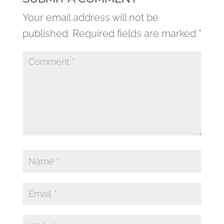
Your email address will not be
published.
Required fields are marked
*