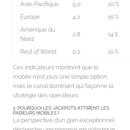
Asie‑Pacifique
5,0
20 %
Europe
4,2
16 %
Amérique du
2,8
14 %
Nord
Rest of World
0,2
10 %
Ces indicateurs montrent que le
mobile n’est plus une simple option,
mais le canal dominant qui façonne la
stratégie des opérateurs.
2. POURQUOI LES JACKPOTS ATTIRENT LES
PARIEURS MOBILES ?
La perspective d’un gain exceptionnel
déclenche une réponse neurologique