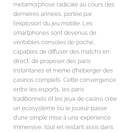
métamorphose radicale au cours des
dernières années, portée par
l’explosion du jeu mobile. Les
smartphones sont devenus de
véritables consoles de poche,
capables de diffuser des matchs en
direct, de proposer des paris
instantanés et même d’héberger des
casinos complets. Cette convergence
entre les esports, les paris
traditionnels et les jeux de casino crée
un écosystème où le joueur passe
d’une simple mise à une expérience
immersive, tout en restant assis dans