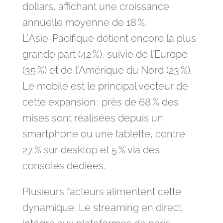
dollars, affichant une croissance
annuelle moyenne de 18 %.
L’Asie‑Pacifique détient encore la plus
grande part (42 %), suivie de l’Europe
(35 %) et de l’Amérique du Nord (23 %).
Le mobile est le principal vecteur de
cette expansion : près de 68 % des
mises sont réalisées depuis un
smartphone ou une tablette, contre
27 % sur desktop et 5 % via des
consoles dédiées.
Plusieurs facteurs alimentent cette
dynamique. Le streaming en direct,