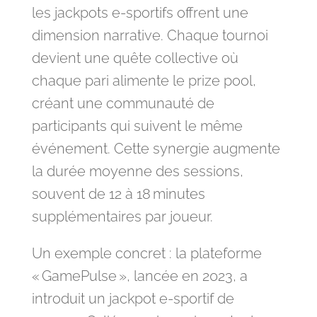
les jackpots e‑sportifs offrent une
dimension narrative. Chaque tournoi
devient une quête collective où
chaque pari alimente le prize pool,
créant une communauté de
participants qui suivent le même
événement. Cette synergie augmente
la durée moyenne des sessions,
souvent de 12 à 18 minutes
supplémentaires par joueur.
Un exemple concret : la plateforme
« GamePulse », lancée en 2023, a
introduit un jackpot e‑sportif de