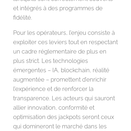
et intégrés à des programmes de
fidélité.
Pour les opérateurs, l’enjeu consiste à
exploiter ces leviers tout en respectant
un cadre réglementaire de plus en
plus strict. Les technologies
émergentes – IA, blockchain, réalité
augmentée – promettent d’enrichir
l’expérience et de renforcer la
transparence. Les acteurs qui sauront
allier innovation, conformité et
optimisation des jackpots seront ceux
qui domineront le marché dans les