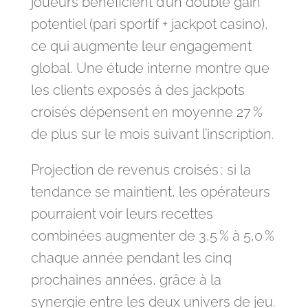
joueurs bénéficient d’un double gain
potentiel (pari sportif + jackpot casino),
ce qui augmente leur engagement
global. Une étude interne montre que
les clients exposés à des jackpots
croisés dépensent en moyenne 27 %
de plus sur le mois suivant l’inscription.
Projection de revenus croisés : si la
tendance se maintient, les opérateurs
pourraient voir leurs recettes
combinées augmenter de 3,5 % à 5,0 %
chaque année pendant les cinq
prochaines années, grâce à la
synergie entre les deux univers de jeu.