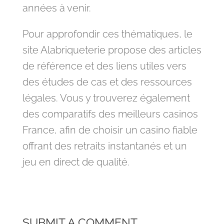
années à venir.
Pour approfondir ces thématiques, le
site Alabriqueterie propose des articles
de référence et des liens utiles vers
des études de cas et des ressources
légales. Vous y trouverez également
des comparatifs des meilleurs casinos
France, afin de choisir un casino fiable
offrant des retraits instantanés et un
jeu en direct de qualité.
SUBMIT A COMMENT