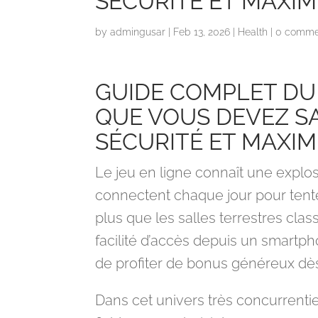
SÉCURITÉ ET MAXIM
by
admingusar
|
Feb 13, 2026
|
Health
|
0 comme
GUIDE COMPLET DU 
QUE VOUS DEVEZ S
SÉCURITÉ ET MAXIM
Le jeu en ligne connaît une explos
connectent chaque jour pour tente
plus que les salles terrestres cla
facilité d’accès depuis un smartpho
de profiter de bonus généreux dès
Dans cet univers très concurrentie