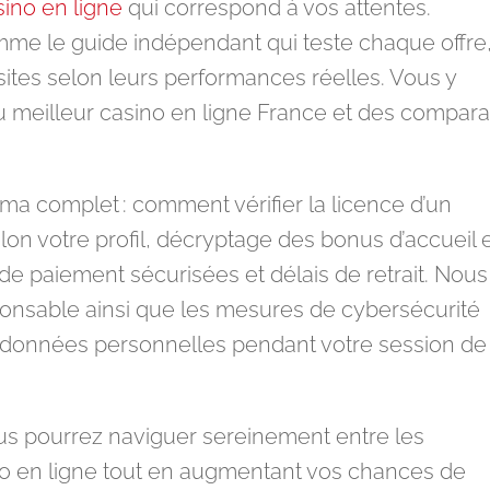
ino en ligne
qui correspond à vos attentes.
me le guide indépendant qui teste chaque offre
 sites selon leurs performances réelles. Vous y
u meilleur casino en ligne France et des comparat
a complet : comment vérifier la licence d’un
elon votre profil, décryptage des bonus d’accueil 
 paiement sécurisées et délais de retrait. Nous
onsable ainsi que les mesures de cybersécurité
 données personnelles pendant votre session de
ous pourrez naviguer sereinement entre les
no en ligne tout en augmentant vos chances de