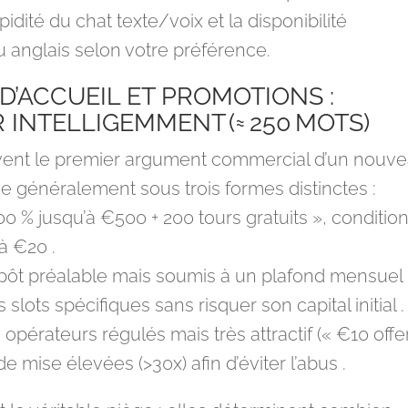
idité du chat texte/voix et la disponibilité
u anglais selon votre préférence.
 D’ACCUEIL ET PROMOTIONS :
INTELLIGEMMENT (≈ 250 MOTS)
ent le premier argument commercial d’un nouv
line généralement sous trois formes distinctes :
0 % jusqu’à €500 + 200 tours gratuits », conditio
à €20 .
dépôt préalable mais soumis à un plafond mensuel
 slots spécifiques sans risquer son capital initial .
opérateurs régulés mais très attractif (« €10 offe
e mise élevées (>30x) afin d’éviter l’abus .