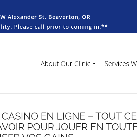
SW Alexander St. Beaverton, OR
ity. Please call prior to coming in.**
About Our Clinic
Services W
CASINO EN LIGNE – TOUT CE
AVOIR POUR JOUER EN TOUT