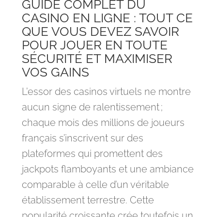
GUIDE COMPLET DU
CASINO EN LIGNE : TOUT CE
QUE VOUS DEVEZ SAVOIR
POUR JOUER EN TOUTE
SÉCURITÉ ET MAXIMISER
VOS GAINS
L’essor des casinos virtuels ne montre
aucun signe de ralentissement ;
chaque mois des millions de joueurs
français s’inscrivent sur des
plateformes qui promettent des
jackpots flamboyants et une ambiance
comparable à celle d’un véritable
établissement terrestre. Cette
popularité croissante crée toutefois un