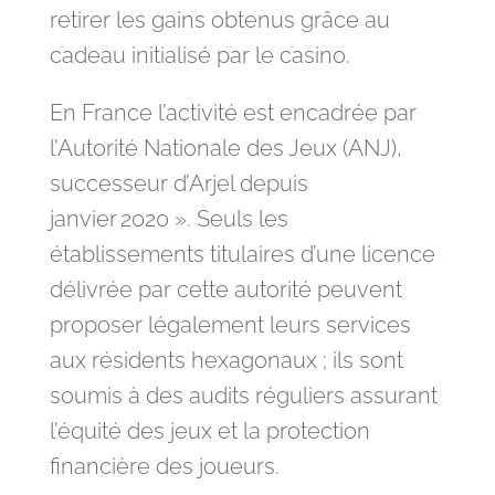
retirer les gains obtenus grâce au
cadeau initialisé par le casino.
En France l’activité est encadrée par
l’Autorité Nationale des Jeux (ANJ),
successeur d’Arjel depuis
janvier 2020 ». Seuls les
établissements titulaires d’une licence
délivrée par cette autorité peuvent
proposer légalement leurs services
aux résidents hexagonaux ; ils sont
soumis à des audits réguliers assurant
l’équité des jeux et la protection
financière des joueurs.