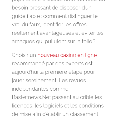
besoin pressant de disposer d’un
guide fiable : comment distinguer le
vrai du faux, identifier les offres
réellement avantageuses et éviter les
arnaques qui pullulent sur la toile ?
Choisir un
nouveau casino en ligne
recommandé par des experts est
aujourd’hui la première étape pour
jouer sereinement. Les revues
indépendantes comme
Basketnews.Net passent au crible les
licences, les logiciels et les conditions
de mise afin d’établir un classement