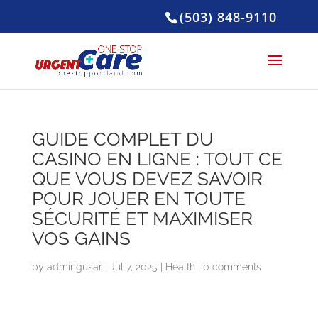
(503) 848-9110
GUIDE COMPLET DU
CASINO EN LIGNE : TOUT CE
QUE VOUS DEVEZ SAVOIR
POUR JOUER EN TOUTE
SÉCURITÉ ET MAXIMISER
VOS GAINS
by
admingusar
|
Jul 7, 2025
|
Health
|
0 comments