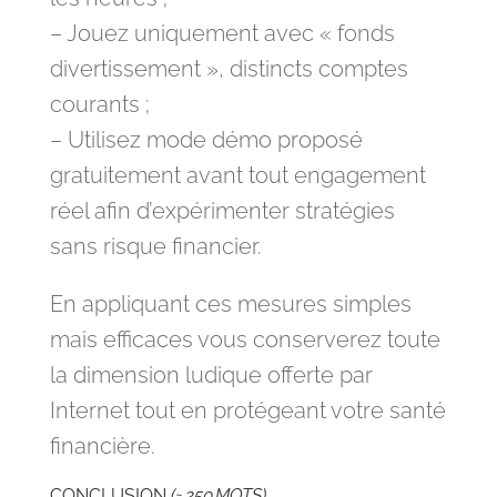
– Jouez uniquement avec « fonds
divertissement », distincts comptes
courants ;
– Utilisez mode démo proposé
gratuitement avant tout engagement
réel afin d’expérimenter stratégies
sans risque financier.
En appliquant ces mesures simples
mais efficaces vous conserverez toute
la dimension ludique offerte par
Internet tout en protégeant votre santé
financière.
CONCLUSION
(≈ 250 MOTS)