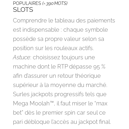
POPULAIRES
(≈ 390 MOTS)
SLOTS
Comprendre le tableau des paiements
est indispensable : chaque symbole
possède sa propre valeur selon sa
position sur les rouleaux actifs.
Astuce
: choisissez toujours une
machine dont le RTP dépasse 95 %
afin d’assurer un retour théorique
supérieur à la moyenne du marché.
Surles jackpots progressifs tels que
Mega Moolah™, il faut miser le “max
bet” dès le premier spin car seul ce
pari débloque l’accès au jackpot final.