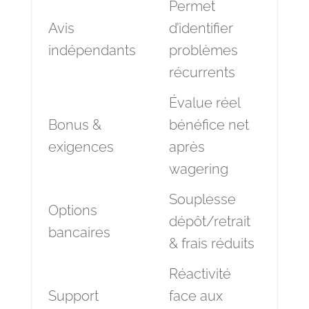
Permet
Avis
d’identifier
indépendants
problèmes
récurrents
Évalue réel
Bonus &
bénéfice net
exigences
après
wagering
Souplesse
Options
dépôt/retrait
bancaires
& frais réduits
Réactivité
Support
face aux