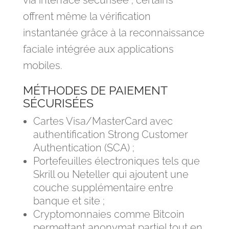
via interface sécurisée ; certains
offrent même la vérification
instantanée grâce à la reconnaissance
faciale intégrée aux applications
mobiles.
MÉTHODES DE PAIEMENT
SÉCURISÉES
Cartes Visa/MasterCard avec
authentification Strong Customer
Authentication (SCA) ;
Portefeuilles électroniques tels que
Skrill ou Neteller qui ajoutent une
couche supplémentaire entre
banque et site ;
Cryptomonnaies comme Bitcoin
permettant anonymat partiel tout en