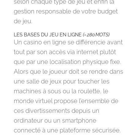
selon chaque type de jeu et enfin la
gestion responsable de votre budget
de jeu.
LES BASES DU JEU EN LIGNE
(≈ 280 MOTS)
Un casino en ligne se différencie avant
tout par son accès via internet plutôt
que par une localisation physique fixe.
Alors que le joueur doit se rendre dans
une salle de jeux pour toucher les
machines à sous ou la roulette, le
monde virtuel propose l’ensemble de
ces divertissements depuis un
ordinateur ou un smartphone
connecté à une plateforme sécurisée.