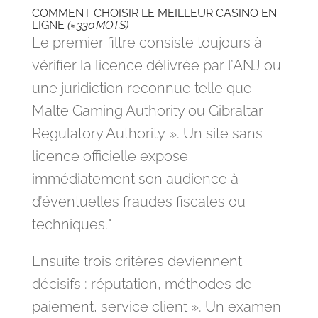
COMMENT CHOISIR LE MEILLEUR CASINO EN
LIGNE
(≈ 330 MOTS)
Le premier filtre consiste toujours à
vérifier la licence délivrée par l’ANJ ou
une juridiction reconnue telle que
Malte Gaming Authority ou Gibraltar
Regulatory Authority ». Un site sans
licence officielle expose
immédiatement son audience à
d’éventuelles fraudes fiscales ou
techniques.*
Ensuite trois critères deviennent
décisifs : réputation, méthodes de
paiement, service client ». Un examen