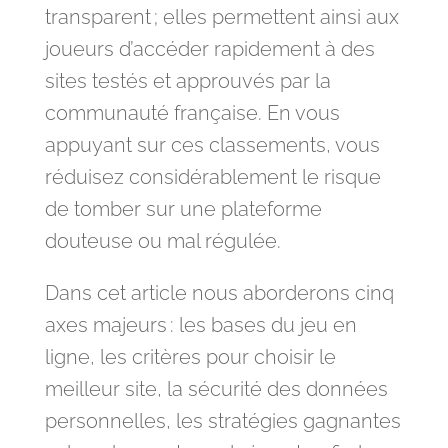
transparent ; elles permettent ainsi aux
joueurs d’accéder rapidement à des
sites testés et approuvés par la
communauté française. En vous
appuyant sur ces classements, vous
réduisez considérablement le risque
de tomber sur une plateforme
douteuse ou mal régulée.
Dans cet article nous aborderons cinq
axes majeurs : les bases du jeu en
ligne, les critères pour choisir le
meilleur site, la sécurité des données
personnelles, les stratégies gagnantes