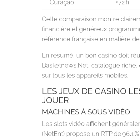
Curaçao
≤72 h
Cette comparaison montre clairem
financière et généreux programmes
référence française en matière de 
En résumé, un bon casino doit réun
Basketnews.Net, catalogue riche, o
sur tous les appareils mobiles.
LES JEUX DE CASINO L
JOUER
MACHINES À SOUS VIDÉO
Les slots vidéo affichent général
(NetEnt) propose un RTP de 96,1 % 