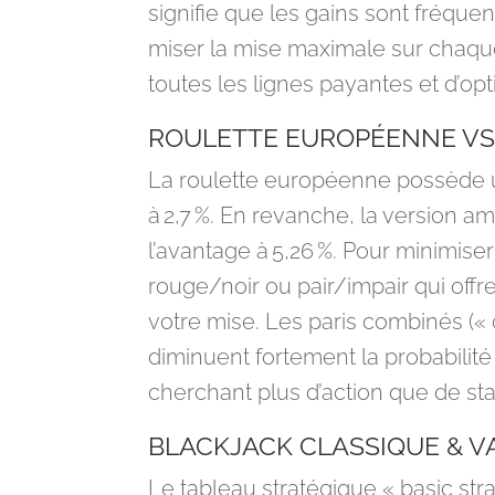
signifie que les gains sont fréqu
miser la mise maximale sur chaque
toutes les lignes payantes et d’opt
ROULETTE EUROPÉENNE VS
La roulette européenne possède un
à 2,7 %. En revanche, la version am
l’avantage à 5,26 %. Pour minimiser
rouge/noir ou pair/impair qui off
votre mise. Les paris combinés («
diminuent fortement la probabilité
cherchant plus d’action que de stab
BLACKJACK CLASSIQUE & V
Le tableau stratégique « basic str