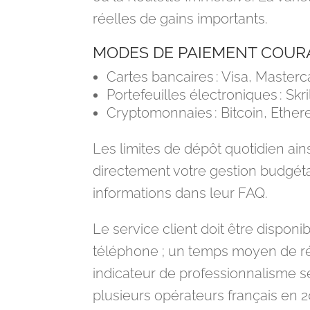
réelles de gains importants.
MODES DE PAIEMENT COUR
Cartes bancaires : Visa, Masterc
Portefeuilles électroniques : Skril
Cryptomonnaies : Bitcoin, Ethere
Les limites de dépôt quotidien ai
directement votre gestion budgétair
informations dans leur FAQ.
Le service client doit être disponi
téléphone ; un temps moyen de ré
indicateur de professionnalisme s
plusieurs opérateurs français en 2