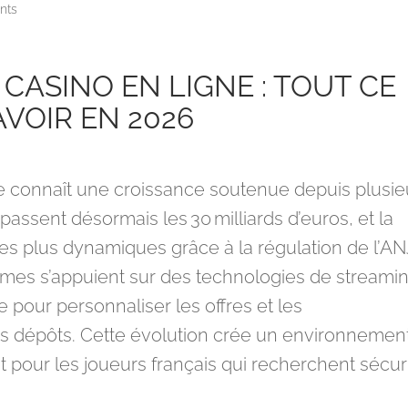
nts
CASINO EN LIGNE : TOUT CE
VOIR EN 2026
e connaît une croissance soutenue depuis plusie
ssent désormais les 30 milliards d’euros, et la
les plus dynamiques grâce à la régulation de l’AN
formes s’appuient sur des technologies de streami
elle pour personnaliser les offres et les
es dépôts. Cette évolution crée un environnemen
ant pour les joueurs français qui recherchent sécur