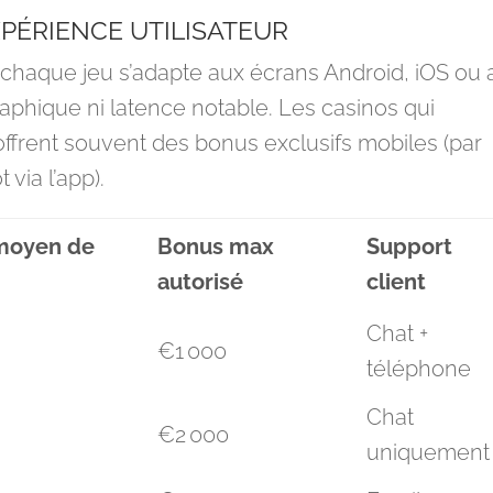
XPÉRIENCE UTILISATEUR
chaque jeu s’adapte aux écrans Android, iOS ou 
aphique ni latence notable. Les casinos qui
offrent souvent des bonus exclusifs mobiles (par
via l’app).
moyen de
Bonus max
Support
autorisé
client
Chat +
€1 000
téléphone
Chat
€2 000
uniquement