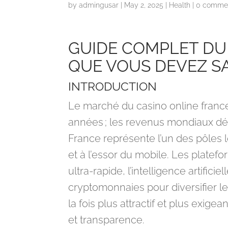
by
admingusar
|
May 2, 2025
|
Health
|
0 comme
GUIDE COMPLET DU 
QUE VOUS DEVEZ SA
INTRODUCTION
Le marché du casino online franc
années ; les revenus mondiaux dépa
France représente l’un des pôles 
et à l’essor du mobile. Les plate
ultra‑rapide, l’intelligence artifici
cryptomonnaies pour diversifier l
la fois plus attractif et plus exige
et transparence.