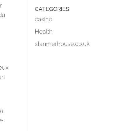
r
CATEGORIES
du
casino
Health
stanmerhouse.co.uk
jeux
un
ah
ze