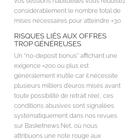
vos sessions habituelles vous réduisez
considérablement le nombre total de
mises nécessaires pour atteindre ×30 .
RISQUES LIÉS AUX OFFRES
TROP GÉNÉREUSES
Un “no‑deposit bonus” affichant une
exigence ×200 ou plus est
généralement inutile car il nécessite
plusieurs milliers d’euros misés avant
toute possibilité de retrait réel ; ces
conditions abusives sont signalées
systématiquement dans nos revues
sur Basketnews.Net, où nous
attribuons une note rouge aux