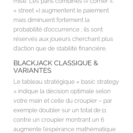
mise. Les paris combinés (« corner »,
« street ») augmentent le paiement
mais diminuent fortement la
probabilité d’occurrence ; ils sont
réservés aux joueurs cherchant plus
d’action que de stabilité financière.
BLACKJACK CLASSIQUE &
VARIANTES
Le tableau stratégique « basic strategy
» indique la décision optimale selon
votre main et celle du croupier – par
exemple doubler sur un total de 11
contre un croupier montrant un 6
augmente l’espérance mathématique