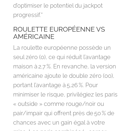
d’optimiser le potentiel du jackpot
progressif.*
ROULETTE EUROPÉENNE VS
AMÉRICAINE
La roulette européenne possède un
seul zéro (0), ce qui réduit l’avantage
maison à 2,7 %. En revanche, la version
américaine ajoute le double zéro (00),
portant l’avantage à 5,26 %. Pour
minimiser le risque, privilégiez les paris
« outside » comme rouge/noir ou
pair/impair qui offrent près de 50 % de
chances avec un gain égal à votre