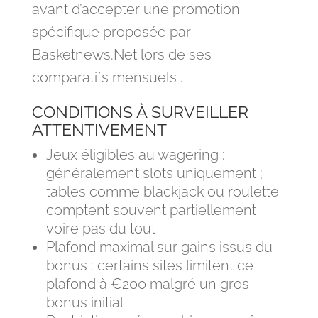
avant d’accepter une promotion
spécifique proposée par
Basketnews.Net lors de ses
comparatifs mensuels .
CONDITIONS À SURVEILLER
ATTENTIVEMENT
Jeux éligibles au wagering :
généralement slots uniquement ;
tables comme blackjack ou roulette
comptent souvent partiellement
voire pas du tout
Plafond maximal sur gains issus du
bonus : certains sites limitent ce
plafond à €200 malgré un gros
bonus initial