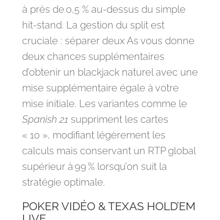
à près de 0,5 % au-dessus du simple
hit‑stand. La gestion du split est
cruciale : séparer deux As vous donne
deux chances supplémentaires
d’obtenir un blackjack naturel avec une
mise supplémentaire égale à votre
mise initiale. Les variantes comme le
Spanish 21
suppriment les cartes
« 10 », modifiant légèrement les
calculs mais conservant un RTP global
supérieur à 99 % lorsqu’on suit la
stratégie optimale.
POKER VIDÉO & TEXAS HOLD’EM
LIVE