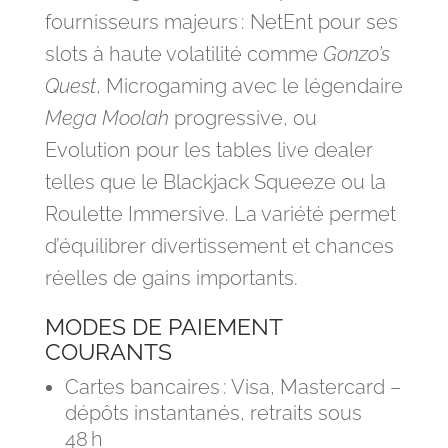
fournisseurs majeurs : NetEnt pour ses
slots à haute volatilité comme
Gonzo’s
Quest
, Microgaming avec le légendaire
Mega Moolah
progressive, ou
Evolution pour les tables live dealer
telles que le Blackjack Squeeze ou la
Roulette Immersive. La variété permet
d’équilibrer divertissement et chances
réelles de gains importants.
MODES DE PAIEMENT
COURANTS
Cartes bancaires : Visa, Mastercard –
dépôts instantanés, retraits sous
48 h