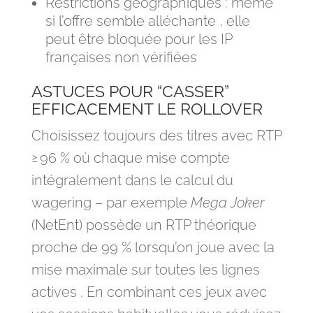
Restrictions géographiques : même
si l’offre semble alléchante , elle
peut être bloquée pour les IP
françaises non vérifiées
ASTUCES POUR “CASSER”
EFFICACEMENT LE ROLLOVER
Choisissez toujours des titres avec RTP
≥ 96 % où chaque mise compte
intégralement dans le calcul du
wagering – par exemple
Mega Joker
(NetEnt) possède un RTP théorique
proche de 99 % lorsqu’on joue avec la
mise maximale sur toutes les lignes
actives . En combinant ces jeux avec