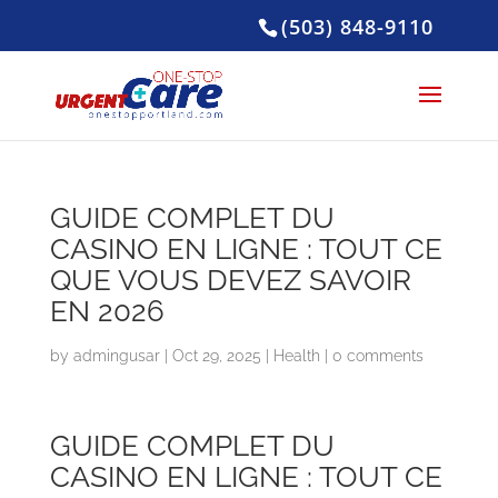
(503) 848-9110
GUIDE COMPLET DU
CASINO EN LIGNE : TOUT CE
QUE VOUS DEVEZ SAVOIR
EN 2026
by
admingusar
|
Oct 29, 2025
|
Health
|
0 comments
GUIDE COMPLET DU
CASINO EN LIGNE : TOUT CE