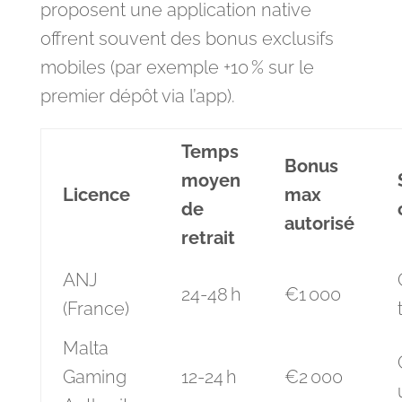
proposent une application native
offrent souvent des bonus exclusifs
mobiles (par exemple +10 % sur le
premier dépôt via l’app).
Temps
Bonus
moyen
Licence
max
de
autorisé
retrait
ANJ
24‑48 h
€1 000
(France)
Malta
Gaming
12‑24 h
€2 000