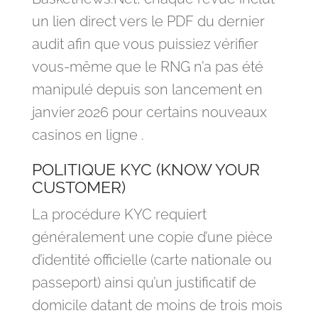
un lien direct vers le PDF du dernier
audit afin que vous puissiez vérifier
vous‑même que le RNG n’a pas été
manipulé depuis son lancement en
janvier 2026 pour certains nouveaux
casinos en ligne .
POLITIQUE KYC (KNOW YOUR
CUSTOMER)
La procédure KYC requiert
généralement une copie d’une pièce
d’identité officielle (carte nationale ou
passeport) ainsi qu’un justificatif de
domicile datant de moins de trois mois