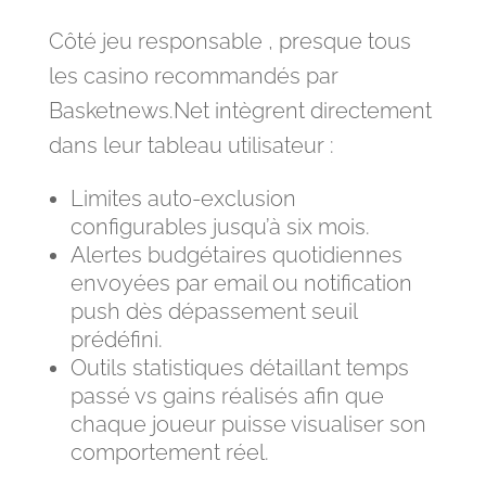
Côté jeu responsable , presque tous
les casino recommandés par
Basketnews.Net intègrent directement
dans leur tableau utilisateur :
Limites auto‑exclusion
configurables jusqu’à six mois.
Alertes budgétaires quotidiennes
envoyées par email ou notification
push dès dépassement seuil
prédéfini.
Outils statistiques détaillant temps
passé vs gains réalisés afin que
chaque joueur puisse visualiser son
comportement réel.