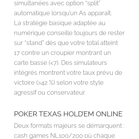
simultanées avec option “split”
automatique lorsqu’un As apparaît.
La stratégie basique adaptée au
numérique conseille toujours de rester
sur “stand” dès que votre total atteint
17 contre un croupier montrant un
carte basse (<7). Des simulateurs
intégrés montrent votre taux prévu de
victoire (>42 %) selon votre style
agressif ou conservateur.
POKER TEXAS HOLD’EM ONLINE
Deux formats majeurs se démarquent :
cash games NL100/200 où chaque