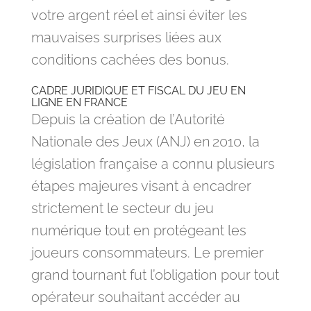
votre argent réel et ainsi éviter les
mauvaises surprises liées aux
conditions cachées des bonus.
CADRE JURIDIQUE ET FISCAL DU JEU EN
LIGNE EN FRANCE
Depuis la création de l’Autorité
Nationale des Jeux (ANJ) en 2010, la
législation française a connu plusieurs
étapes majeures visant à encadrer
strictement le secteur du jeu
numérique tout en protégeant les
joueurs consommateurs. Le premier
grand tournant fut l’obligation pour tout
opérateur souhaitant accéder au