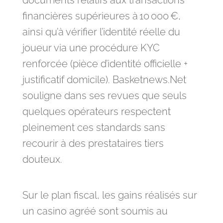
documents relatifs aux transactions
financières supérieures à 10 000 €,
ainsi qu’à vérifier l’identité réelle du
joueur via une procédure KYC
renforcée (pièce d’identité officielle +
justificatif domicile). Basketnews.Net
souligne dans ses revues que seuls
quelques opérateurs respectent
pleinement ces standards sans
recourir à des prestataires tiers
douteux.
Sur le plan fiscal, les gains réalisés sur
un casino agréé sont soumis au