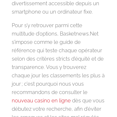
divertissement accessible depuis un
smartphone ou un ordinateur fixe.
Pour s’y retrouver parmi cette
multitude d’options, Basketnews.Net
s’impose comme le guide de
référence qui teste chaque opérateur
selon des critères stricts d’équité et de
transparence. Vous y trouverez
chaque jour les classements les plus à
jour ; c’est pourquoi nous vous
recommandons de consulter le
nouveau casino en ligne
dès que vous
débutez votre recherche, afin d’éviter