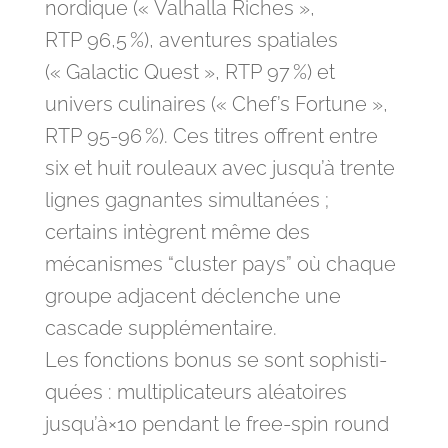
nordique (« Valhalla Riches »,
RTP 96,5 %), aventures spatiales
(« Galactic Quest », RTP 97 %) et
univers culinaires (« Chef’s Fortune »,
RTP 95‑96 %). Ces titres offrent entre
six et huit rouleaux avec jusqu’à trente
lignes gagnantes simultanées ;
certains intègrent même des
mécanismes “cluster pays” où chaque
groupe adjacent déclenche une
cascade supplémentaire.
Les fonctions bonus se sont sophisti­
quées : multiplicateurs aléatoires
jusqu’à×10 pendant le free‑spin round