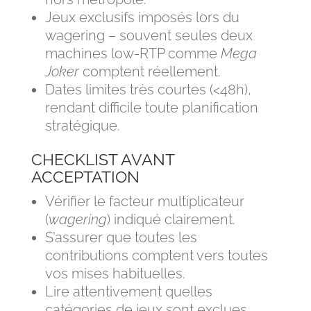
Jeux exclusifs imposés lors du
wagering – souvent seules deux
machines low‑RTP comme
Mega
Joker
comptent réellement.
Dates limites très courtes (<48h),
rendant difficile toute planification
stratégique.
CHECKLIST AVANT
ACCEPTATION
Vérifier le facteur multiplicateur
(
wagering
) indiqué clairement.
S’assurer que toutes les
contributions comptent vers toutes
vos mises habituelles.
Lire attentivement quelles
catégories de jeux sont exclues.