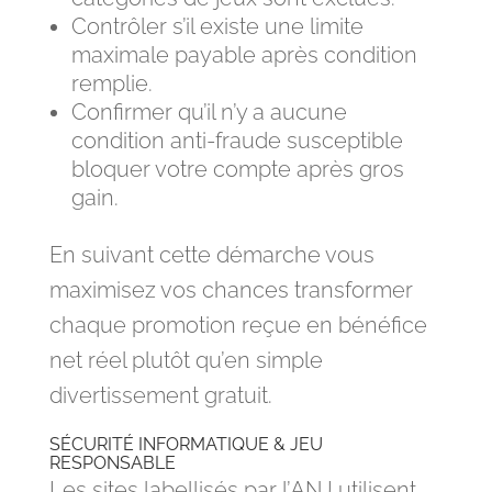
Contrôler s’il existe une limite
maximale payable après condition
remplie.
Confirmer qu’il n’y a aucune
condition anti‑fraude susceptible
bloquer votre compte après gros
gain.
En suivant cette démarche vous
maximisez vos chances transformer
chaque promotion reçue en bénéfice
net réel plutôt qu’en simple
divertissement gratuit.
SÉCURITÉ INFORMATIQUE & JEU
RESPONSABLE
Les sites labellisés par l’ANJ utilisent