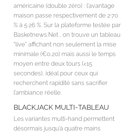
américaine (double zéro) : l’avantage
maison passe respectivement de 2·70
% à 5·26 %. Sur la plateforme testée par
Basketnews.Net , on trouve un tableau
“live” affichant non seulement la mise
minimale (€0,20) mais aussi le temps
moyen entre deux tours (<15
secondes), idéal pour ceux qui
recherchent rapidité sans sacrifier
l’ambiance réelle.
BLACKJACK MULTI‑TABLEAU
Les variantes multi‑hand permettent
désormais jusqu’à quatre mains