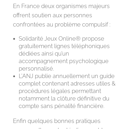
En France deux organismes majeurs
offrent soutien aux personnes
confrontées au problème compulsif :
Solidarité Jeux Online® propose
gratuitement lignes téléphoniques
dédiées ainsi qu’un
accompagnement psychologique
personnalisé.
L’ANJ publie annuellement un guide
complet contenant adresses utiles &
procédures légales permettant
notamment la clôture définitive du
compte sans pénalité financière.
Enfin quelques bonnes pratiques