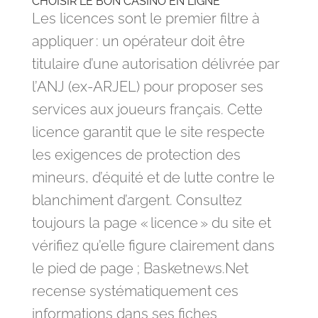
CHOISIR LE BON CASINO EN LIGNE
Les licences sont le premier filtre à
appliquer : un opérateur doit être
titulaire d’une autorisation délivrée par
l’ANJ (ex‑ARJEL) pour proposer ses
services aux joueurs français. Cette
licence garantit que le site respecte
les exigences de protection des
mineurs, d’équité et de lutte contre le
blanchiment d’argent. Consultez
toujours la page « licence » du site et
vérifiez qu’elle figure clairement dans
le pied de page ; Basketnews.Net
recense systématiquement ces
informations dans ses fiches