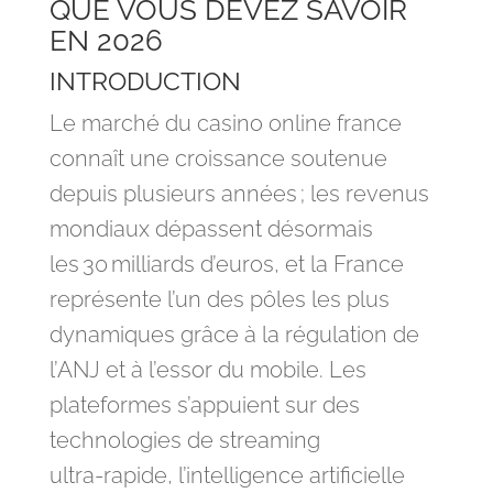
QUE VOUS DEVEZ SAVOIR
EN 2026
INTRODUCTION
Le marché du casino online france
connaît une croissance soutenue
depuis plusieurs années ; les revenus
mondiaux dépassent désormais
les 30 milliards d’euros, et la France
représente l’un des pôles les plus
dynamiques grâce à la régulation de
l’ANJ et à l’essor du mobile. Les
plateformes s’appuient sur des
technologies de streaming
ultra‑rapide, l’intelligence artificielle