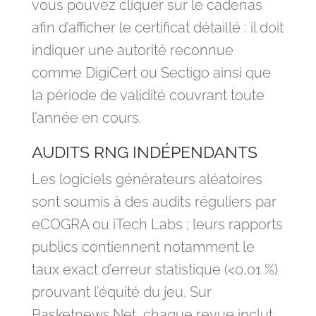
vous pouvez cliquer sur le cadenas
afin d’afficher le certificat détaillé : il doit
indiquer une autorité reconnue
comme DigiCert ou Sectigo ainsi que
la période de validité couvrant toute
l’année en cours.
AUDITS RNG INDÉPENDANTS
Les logiciels générateurs aléatoires
sont soumis à des audits réguliers par
eCOGRA ou iTech Labs ; leurs rapports
publics contiennent notamment le
taux exact d’erreur statistique (<0,01 %)
prouvant l’équité du jeu. Sur
Basketnews.Net, chaque revue inclut