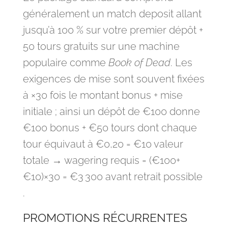
généralement un match deposit allant
jusqu’à 100 % sur votre premier dépôt +
50 tours gratuits sur une machine
populaire comme
Book of Dead
. Les
exigences de mise sont souvent fixées
à ×30 fois le montant bonus + mise
initiale ; ainsi un dépôt de €100 donne
€100 bonus + €50 tours dont chaque
tour équivaut à €0,20 = €10 valeur
totale → wagering requis = (€100+
€10)×30 = €3 300 avant retrait possible
.
PROMOTIONS RÉCURRENTES