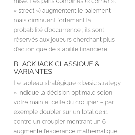
mise. Les paris combinés (« corner »,
« street ») augmentent le paiement
mais diminuent fortement la
probabilité d’occurrence ; ils sont
réservés aux joueurs cherchant plus
d’action que de stabilité financière.
BLACKJACK CLASSIQUE &
VARIANTES
Le tableau stratégique « basic strategy
» indique la décision optimale selon
votre main et celle du croupier – par
exemple doubler sur un total de 11
contre un croupier montrant un 6
augmente l’espérance mathématique