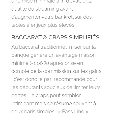
une mise minimale afin d’évaluer la
qualité du streaming avant
d’augmenter votre bankroll sur des
tables à enjeux plus élevés.
BACCARAT & CRAPS SIMPLIFIÉS
Au baccarat traditionnel, miser sur la
banque génère un avantage maison
minime (~1,06 %) après prise en
compte de la commission sur les gains
; c’est donc le pari recommandé pour
les débutants soucieux de limiter leurs
pertes. Le craps peut sembler
intimidant mais se résume souvent à
deux paris simples : « Pass Line »