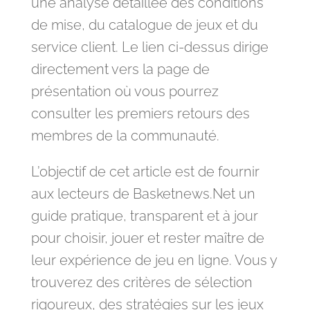
une analyse détaillée des conditions
de mise, du catalogue de jeux et du
service client. Le lien ci‑dessus dirige
directement vers la page de
présentation où vous pourrez
consulter les premiers retours des
membres de la communauté.
L’objectif de cet article est de fournir
aux lecteurs de Basketnews.Net un
guide pratique, transparent et à jour
pour choisir, jouer et rester maître de
leur expérience de jeu en ligne. Vous y
trouverez des critères de sélection
rigoureux, des stratégies sur les jeux