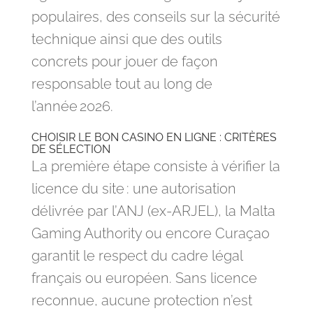
populaires, des conseils sur la sécurité
technique ainsi que des outils
concrets pour jouer de façon
responsable tout au long de
l’année 2026.
CHOISIR LE BON CASINO EN LIGNE : CRITÈRES
DE SÉLECTION
La première étape consiste à vérifier la
licence du site : une autorisation
délivrée par l’ANJ (ex‑ARJEL), la Malta
Gaming Authority ou encore Curaçao
garantit le respect du cadre légal
français ou européen. Sans licence
reconnue, aucune protection n’est