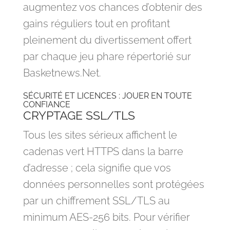
augmentez vos chances d’obtenir des
gains réguliers tout en profitant
pleinement du divertissement offert
par chaque jeu phare répertorié sur
Basketnews.Net.
SÉCURITÉ ET LICENCES : JOUER EN TOUTE
CONFIANCE
CRYPTAGE SSL/TLS
Tous les sites sérieux affichent le
cadenas vert HTTPS dans la barre
d’adresse ; cela signifie que vos
données personnelles sont protégées
par un chiffrement SSL/TLS au
minimum AES‑256 bits. Pour vérifier