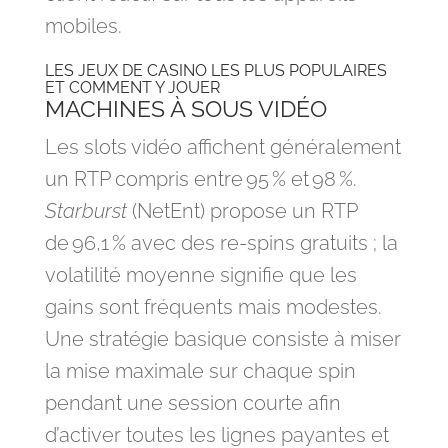
mobiles.
LES JEUX DE CASINO LES PLUS POPULAIRES
ET COMMENT Y JOUER
MACHINES À SOUS VIDÉO
Les slots vidéo affichent généralement
un RTP compris entre 95 % et 98 %.
Starburst
(NetEnt) propose un RTP
de 96,1 % avec des re‑spins gratuits ; la
volatilité moyenne signifie que les
gains sont fréquents mais modestes.
Une stratégie basique consiste à miser
la mise maximale sur chaque spin
pendant une session courte afin
d’activer toutes les lignes payantes et