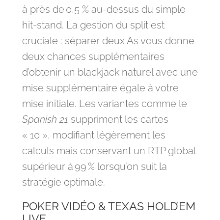
à près de 0,5 % au-dessus du simple
hit‑stand. La gestion du split est
cruciale : séparer deux As vous donne
deux chances supplémentaires
d’obtenir un blackjack naturel avec une
mise supplémentaire égale à votre
mise initiale. Les variantes comme le
Spanish 21
suppriment les cartes
« 10 », modifiant légèrement les
calculs mais conservant un RTP global
supérieur à 99 % lorsqu’on suit la
stratégie optimale.
POKER VIDÉO & TEXAS HOLD’EM
LIVE