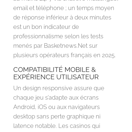
email et téléphone ; un temps moyen
de réponse inférieur à deux minutes
est un bon indicateur de
professionnalisme selon les tests
menés par Basketnews.Net sur
plusieurs opérateurs français en 2025.
COMPATIBILITÉ MOBILE &
EXPÉRIENCE UTILISATEUR
Un design responsive assure que
chaque jeu s’adapte aux écrans
Android, iOS ou aux navigateurs
desktop sans perte graphique ni
latence notable. Les casinos qui