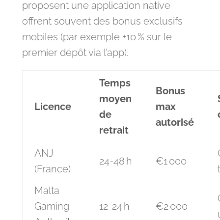
proposent une application native
offrent souvent des bonus exclusifs
mobiles (par exemple +10 % sur le
premier dépôt via l’app).
Temps
Bonus
moyen
Licence
max
de
autorisé
retrait
ANJ
24‑48 h
€1 000
(France)
Malta
Gaming
12‑24 h
€2 000