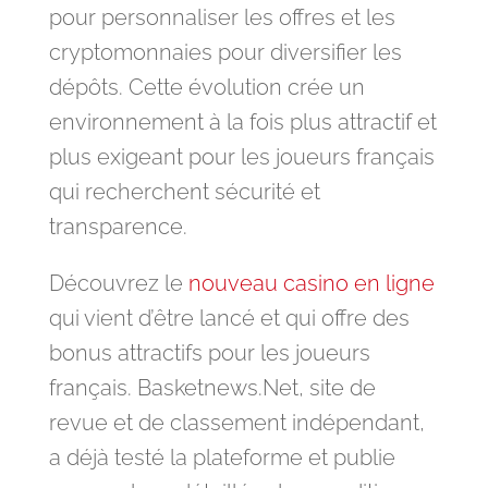
pour personnaliser les offres et les
cryptomonnaies pour diversifier les
dépôts. Cette évolution crée un
environnement à la fois plus attractif et
plus exigeant pour les joueurs français
qui recherchent sécurité et
transparence.
Découvrez le
nouveau casino en ligne
qui vient d’être lancé et qui offre des
bonus attractifs pour les joueurs
français. Basketnews.Net, site de
revue et de classement indépendant,
a déjà testé la plateforme et publie