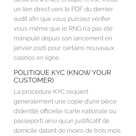
un lien direct vers le PDF du dernier
audit afin que vous puissiez vérifier
vous‑même que le RNG n’a pas été
manipulé depuis son lancement en
janvier 2026 pour certains nouveaux
casinos en ligne .
POLITIQUE KYC (KNOW YOUR
CUSTOMER)
La procédure KYC requiert
généralement une copie d’une pièce
d’identité officielle (carte nationale ou
passeport) ainsi qu’un justificatif de
domicile datant de moins de trois mois