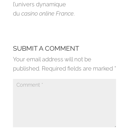
l’univers dynamique
du
casino online France
.
SUBMIT A COMMENT
Your email address will not be
published.
Required fields are marked
*