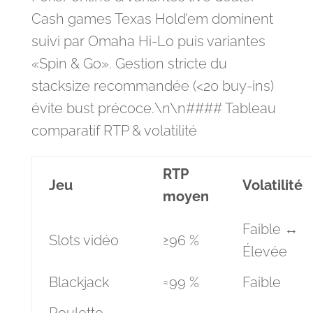
Cash games Texas Hold’em dominent
suivi par Omaha Hi-Lo puis variantes
«Spin & Go». Gestion stricte du
stacksize recommandée (<20 buy‑ins)
évite bust précoce.\n\n#### Tableau
comparatif RTP & volatilité
RTP
Jeu
Volatilité
moyen
Faible ↔︎
Slots vidéo
≥96 %
Élevée
Blackjack
≈99 %
Faible