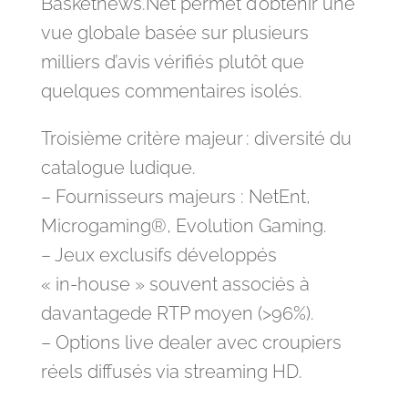
Basketnews.Net permet d’obtenir une
vue globale basée sur plusieurs
milliers d’avis vérifiés plutôt que
quelques commentaires isolés.
Troisième critère majeur : diversité du
catalogue ludique.
– Fournisseurs majeurs : NetEnt,
Microgaming®, Evolution Gaming.
– Jeux exclusifs développés
« in‑house » souvent associés à
davantagede RTP moyen (>96%).
– Options live dealer avec croupiers
réels diffusés via streaming HD.