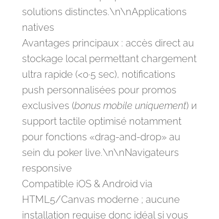
solutions distinctes.\n\nApplications
natives
Avantages principaux : accès direct au
stockage local permettant chargement
ultra rapide (<0·5 sec), notifications
push personnalisées pour promos
exclusives (
bonus mobile uniquement
) и
support tactile optimisé notamment
pour fonctions «drag‑and‑drop» au
sein du poker live.\n\nNavigateurs
responsive
Compatible iOS & Android via
HTML5/Canvas moderne ; aucune
installation requise donc idéal si vous