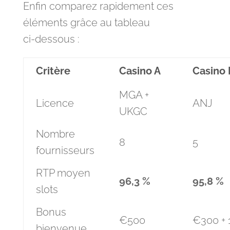
Enfin comparez rapidement ces
éléments grâce au tableau
ci‑dessous :
Critère
Casino A
Casino 
MGA +
Licence
ANJ
UKGC
Nombre
8
5
fournisseurs
RTP moyen
96,3 %
95,8 %
slots
Bonus
€500
€300 + 
bienvenue