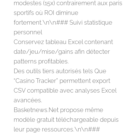
modestes (15x) contrairement aux paris
sportifs où ROI diminue
fortement.\n\n### Suivi statistique
personnel
Conservez tableau Excel contenant
date/jeu/mise/gains afin détecter
patterns profitables.
Des outils tiers autorisés tels Que
“Casino Tracker” permettent export
CSV compatible avec analyses Excel
avancées.
Basketnews.Net propose même
modèle gratuit téléchargeable depuis
leur page ressources.\n\n###