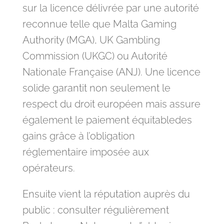
sur la licence délivrée par une autorité
reconnue telle que Malta Gaming
Authority (MGA), UK Gambling
Commission (UKGC) ou Autorité
Nationale Française (ANJ). Une licence
solide garantit non seulement le
respect du droit européen mais assure
également le paiement équitabledes
gains grâce à l’obligation
réglementaire imposée aux
opérateurs.
Ensuite vient la réputation auprès du
public : consulter régulièrement