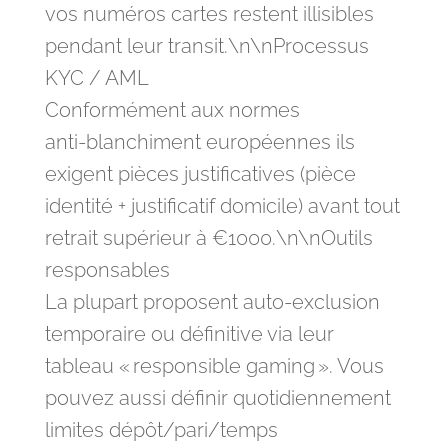
vos numéros cartes restent illisibles
pendant leur transit.\n\nProcessus
KYC / AML
Conformément aux normes
anti‑blanchiment européennes ils
exigent pièces justificatives (pièce
identité + justificatif domicile) avant tout
retrait supérieur à €1000.\n\nOutils
responsables
La plupart proposent auto‑exclusion
temporaire ou définitive via leur
tableau « responsible gaming ». Vous
pouvez aussi définir quotidiennement
limites dépôt/pari/temps