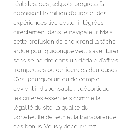
réalistes, des jackpots progressifs
dépassant le million d’euros et des
expériences live dealer intégrées
directement dans le navigateur. Mais
cette profusion de choix rend la tâche
ardue pour quiconque veut s’aventurer
sans se perdre dans un dédale d’offres
trompeuses ou de licences douteuses.
C’est pourquoi un guide complet
devient indispensable : il décortique
les critères essentiels comme la
légalité du site, la qualité du
portefeuille de jeux et la transparence
des bonus. Vous y découvrirez