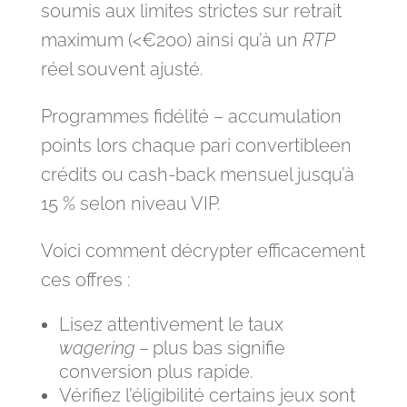
soumis aux limites strictes sur retrait
maximum (<€200) ainsi qu’à un
RTP
réel souvent ajusté.
Programmes fidélité – accumulation
points lors chaque pari convertibleen
crédits ou cash‑back mensuel jusqu’à
15 % selon niveau VIP.
Voici comment décrypter efficacement
ces offres :
Lisez attentivement le taux
wagering
– plus bas signifie
conversion plus rapide.
Vérifiez l’éligibilité certains jeux sont