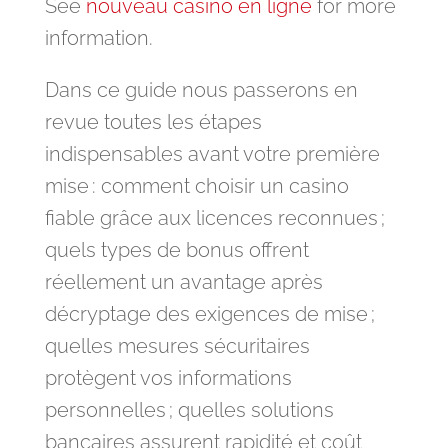
See
nouveau casino en ligne
for more
information.
Dans ce guide nous passerons en
revue toutes les étapes
indispensables avant votre première
mise : comment choisir un casino
fiable grâce aux licences reconnues ;
quels types de bonus offrent
réellement un avantage après
décryptage des exigences de mise ;
quelles mesures sécuritaires
protègent vos informations
personnelles ; quelles solutions
bancaires assurent rapidité et coût