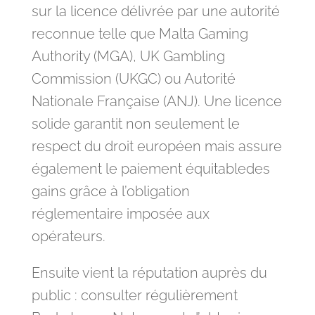
sur la licence délivrée par une autorité
reconnue telle que Malta Gaming
Authority (MGA), UK Gambling
Commission (UKGC) ou Autorité
Nationale Française (ANJ). Une licence
solide garantit non seulement le
respect du droit européen mais assure
également le paiement équitabledes
gains grâce à l’obligation
réglementaire imposée aux
opérateurs.
Ensuite vient la réputation auprès du
public : consulter régulièrement