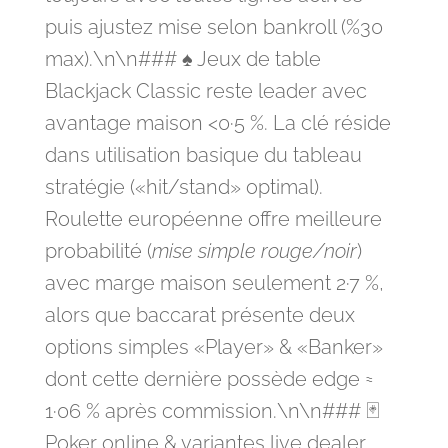
puis ajustez mise selon bankroll (%30
max).\n\n### ♠️ Jeux de table
Blackjack Classic reste leader avec
avantage maison <0·5 %. La clé réside
dans utilisation basique du tableau
stratégie («hit/stand» optimal).
Roulette européenne offre meilleure
probabilité (
mise simple rouge/noir
)
avec marge maison seulement 2·7 %,
alors que baccarat présente deux
options simples «Player» & «Banker»
dont cette dernière possède edge ≈
1·06 % après commission.\n\n### 🃏
Poker online & variantes live dealer