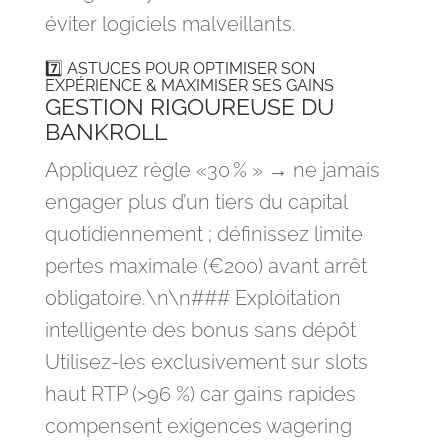
éviter logiciels malveillants.
7️⃣ ASTUCES POUR OPTIMISER SON
EXPÉRIENCE & MAXIMISER SES GAINS
GESTION RIGOUREUSE DU
BANKROLL
Appliquez règle «30 % » → ne jamais
engager plus d’un tiers du capital
quotidiennement ; définissez limite
pertes maximale (€200) avant arrêt
obligatoire.\n\n### Exploitation
intelligente des bonus sans dépôt
Utilisez-les exclusivement sur slots
haut RTP (>96 %) car gains rapides
compensent exigences wagering