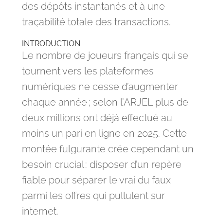
des dépôts instantanés et à une
traçabilité totale des transactions.
INTRODUCTION
Le nombre de joueurs français qui se
tournent vers les plateformes
numériques ne cesse d’augmenter
chaque année ; selon l’ARJEL plus de
deux millions ont déjà effectué au
moins un pari en ligne en 2025. Cette
montée fulgurante crée cependant un
besoin crucial : disposer d’un repère
fiable pour séparer le vrai du faux
parmi les offres qui pullulent sur
internet.