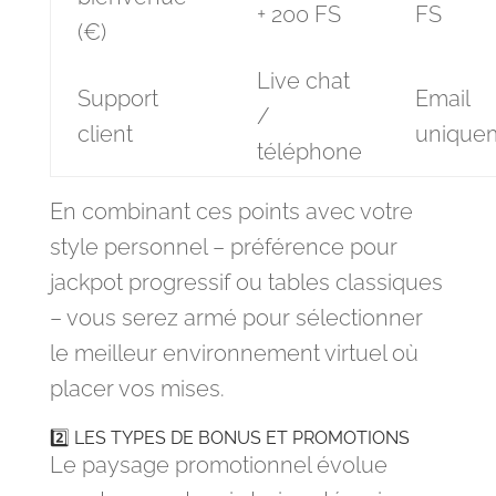
+ 200 FS
FS
(€)
Live chat
Support
Email
/
client
unique
téléphone
En combinant ces points avec votre
style personnel – préférence pour
jackpot progressif ou tables classiques
– vous serez armé pour sélectionner
le meilleur environnement virtuel où
placer vos mises.
2️⃣ LES TYPES DE BONUS ET PROMOTIONS
Le paysage promotionnel évolue