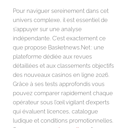
Pour naviguer sereinement dans cet
univers complexe, il est essentiel de
s’appuyer sur une analyse
indépendante. C’est exactement ce
que propose Basketnews.Net : une
plateforme dédiée aux revues
détaillées et aux classements objectifs
des nouveaux casinos en ligne 2026.
Grâce à ses tests approfondis vous
pouvez comparer rapidement chaque
opérateur sous l’œil vigilant d’experts
qui évaluent licences, catalogue
ludique et conditions promotionnelles.