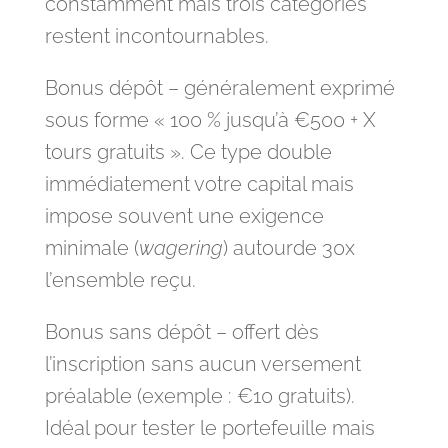
constamment mais trois catégories
restent incontournables.
Bonus dépôt – généralement exprimé
sous forme « 100 % jusqu’à €500 + X
tours gratuits ». Ce type double
immédiatement votre capital mais
impose souvent une exigence
minimale (
wagering
) autourde 30x
l’ensemble reçu.
Bonus sans dépôt – offert dès
l’inscription sans aucun versement
préalable (exemple : €10 gratuits).
Idéal pour tester le portefeuille mais