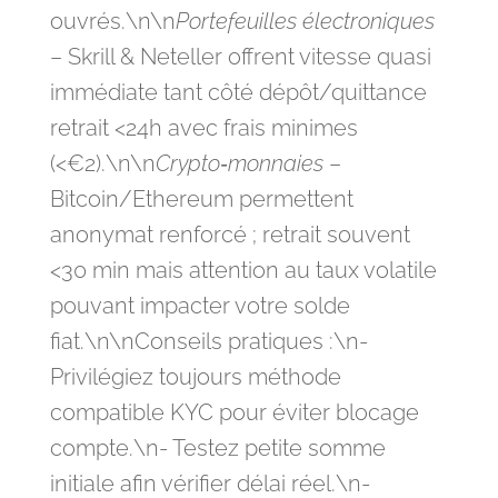
ouvrés.\n\n
Portefeuilles électroniques
– Skrill & Neteller offrent vitesse quasi
immédiate tant côté dépôt/quittance
retrait <24h avec frais minimes
(<€2).\n\n
Crypto‑monnaies
–
Bitcoin/Ethereum permettent
anonymat renforcé ; retrait souvent
<30 min mais attention au taux volatile
pouvant impacter votre solde
fiat.\n\nConseils pratiques :\n-
Privilégiez toujours méthode
compatible KYC pour éviter blocage
compte.\n- Testez petite somme
initiale afin vérifier délai réel.\n-