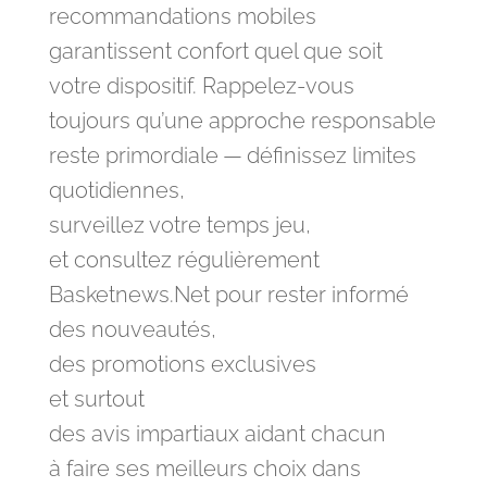
recommandations mobiles
garantissent confort quel que soit
votre dispositif.​ Rappelez‑vous
toujours qu’une approche responsable
reste primordiale — définissez limites
quotidiennes,
surveillez votre temps jeu,
et consultez régulièrement
Basketnews.Net pour rester informé
des nouveautés,
des promotions exclusives
et surtout
des avis impartiaux aidant chacun
à faire ses meilleurs choix dans