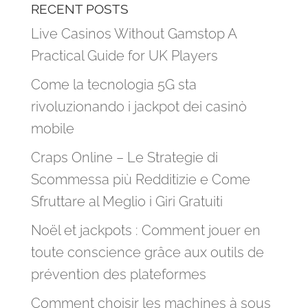
RECENT POSTS
Live Casinos Without Gamstop A
Practical Guide for UK Players
Come la tecnologia 5G sta
rivoluzionando i jackpot dei casinò
mobile
Craps Online – Le Strategie di
Scommessa più Redditizie e Come
Sfruttare al Meglio i Giri Gratuiti
Noël et jackpots : Comment jouer en
toute conscience grâce aux outils de
prévention des plateformes
Comment choisir les machines à sous