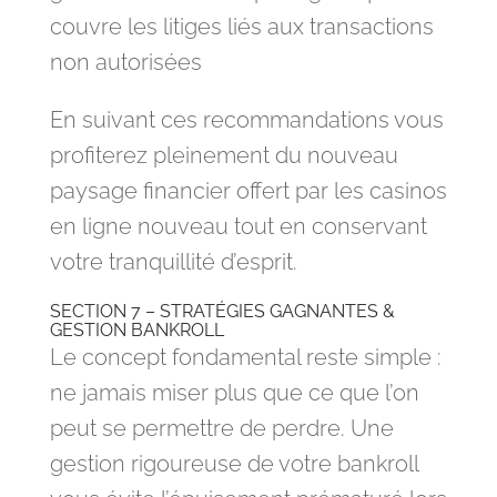
couvre les litiges liés aux transactions
non autorisées
En suivant ces recommandations vous
profiterez pleinement du nouveau
paysage financier offert par les casinos
en ligne nouveau tout en conservant
votre tranquillité d’esprit.
SECTION 7 – STRATÉGIES GAGNANTES &
GESTION BANKROLL
Le concept fondamental reste simple :
ne jamais miser plus que ce que l’on
peut se permettre de perdre. Une
gestion rigoureuse de votre bankroll