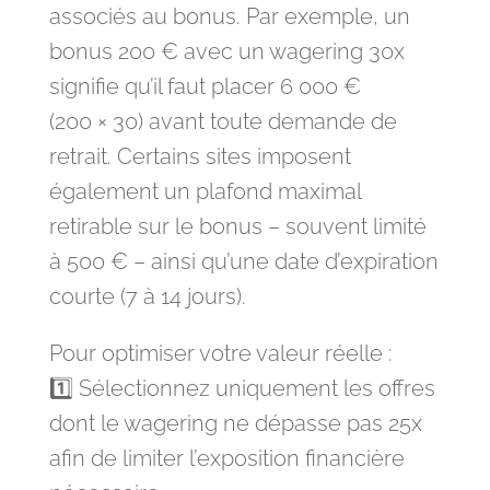
associés au bonus. Par exemple, un
bonus 200 € avec un wagering 30x
signifie qu’il faut placer 6 000 €
(200 × 30) avant toute demande de
retrait. Certains sites imposent
également un plafond maximal
retirable sur le bonus – souvent limité
à 500 € – ainsi qu’une date d’expiration
courte (7 à 14 jours).
Pour optimiser votre valeur réelle :
1️⃣ Sélectionnez uniquement les offres
dont le wagering ne dépasse pas 25x
afin de limiter l’exposition financière