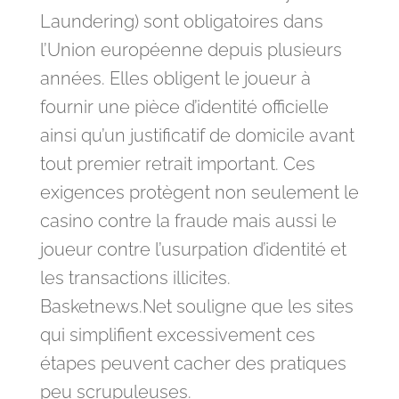
Laundering) sont obligatoires dans
l’Union européenne depuis plusieurs
années. Elles obligent le joueur à
fournir une pièce d’identité officielle
ainsi qu’un justificatif de domicile avant
tout premier retrait important. Ces
exigences protègent non seulement le
casino contre la fraude mais aussi le
joueur contre l’usurpation d’identité et
les transactions illicites.
Basketnews.Net souligne que les sites
qui simplifient excessivement ces
étapes peuvent cacher des pratiques
peu scrupuleuses.