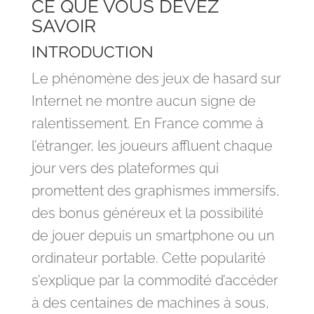
CE QUE VOUS DEVEZ
SAVOIR
INTRODUCTION
Le phénomène des jeux de hasard sur
Internet ne montre aucun signe de
ralentissement. En France comme à
l’étranger, les joueurs affluent chaque
jour vers des plateformes qui
promettent des graphismes immersifs,
des bonus généreux et la possibilité
de jouer depuis un smartphone ou un
ordinateur portable. Cette popularité
s’explique par la commodité d’accéder
à des centaines de machines à sous,