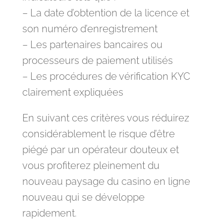
– La date d’obtention de la licence et
son numéro d’enregistrement
– Les partenaires bancaires ou
processeurs de paiement utilisés
– Les procédures de vérification KYC
clairement expliquées
En suivant ces critères vous réduirez
considérablement le risque d’être
piégé par un opérateur douteux et
vous profiterez pleinement du
nouveau paysage du casino en ligne
nouveau qui se développe
rapidement.