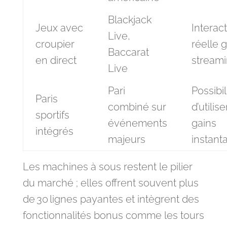
Blackjack
Jeux avec
Interac
Live,
croupier
réelle 
Baccarat
en direct
stream
Live
Pari
Possibil
Paris
combiné sur
d’utilise
sportifs
événements
gains
intégrés
majeurs
instan
Les machines à sous restent le pilier
du marché ; elles offrent souvent plus
de 30 lignes payantes et intègrent des
fonctionnalités bonus comme les tours