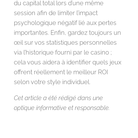
du capital total lors d’une même
session afin de limiter l’impact
psychologique négatif lié aux pertes
importantes. Enfin, gardez toujours un
œil sur vos statistiques personnelles
via l’historique fourni par le casino ;
cela vous aidera à identifier quels jeux
offrent réellement le meilleur ROI
selon votre style individuel.
Cet article a été rédigé dans une
optique informative et responsable.