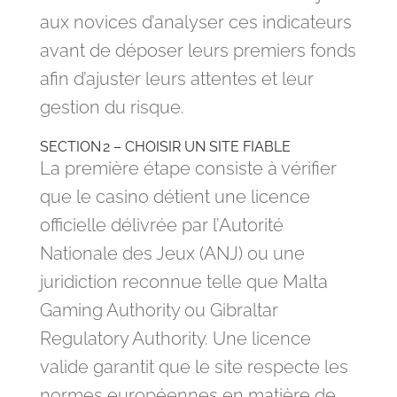
aux novices d’analyser ces indicateurs
avant de déposer leurs premiers fonds
afin d’ajuster leurs attentes et leur
gestion du risque.
SECTION 2 – CHOISIR UN SITE FIABLE
La première étape consiste à vérifier
que le casino détient une licence
officielle délivrée par l’Autorité
Nationale des Jeux (ANJ) ou une
juridiction reconnue telle que Malta
Gaming Authority ou Gibraltar
Regulatory Authority. Une licence
valide garantit que le site respecte les
normes européennes en matière de