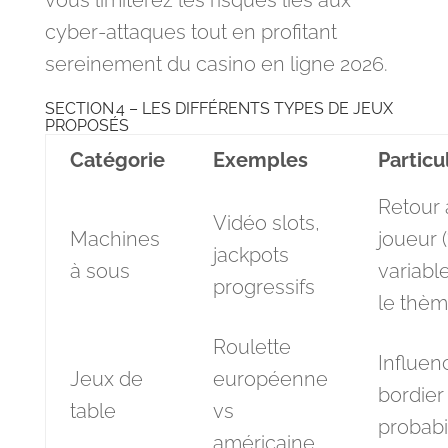
vous limiterez les risques liés aux
cyber‑attaques tout en profitant
sereinement du casino en ligne 2026.
SECTION 4 – LES DIFFÉRENTS TYPES DE JEUX
PROPOSÉS
Catégorie
Exemples
Particu
Retour 
Vidéo slots,
Machines
joueur 
jackpots
à sous
variabl
progressifs
le thè
Roulette
Influen
Jeux de
européenne
bordier 
table
vs
probabi
américaine