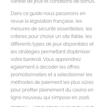
variété de jeux et conditions de bonus.
Dans ce guide nous passerons en
revue la législation française, les
mesures de sécurité essentielles, les
critères pour choisir un site fiable, les
différents types de jeux disponibles et
les stratégies permettant d’optimiser
votre bankroll. Vous apprendrez
également à décoder les offres
promotionnelles et à sélectionner les
méthodes de paiement les plus sûres
pour profiter pleinement du casino en
ligne nouveau qui s’impose en 2026.