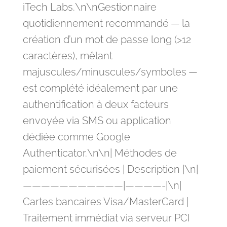
iTech Labs.\n\nGestionnaire
quotidiennement recommandé — la
création d’un mot de passe long (>12
caractères), mêlant
majuscules/minuscules/symboles —
est complété idéalement par une
authentification à deux facteurs
envoyée via SMS ou application
dédiée comme Google
Authenticator.\n\n| Méthodes de
paiement sécurisées | Description |\n|
———————————|————-|\n|
Cartes bancaires Visa/MasterCard |
Traitement immédiat via serveur PCI