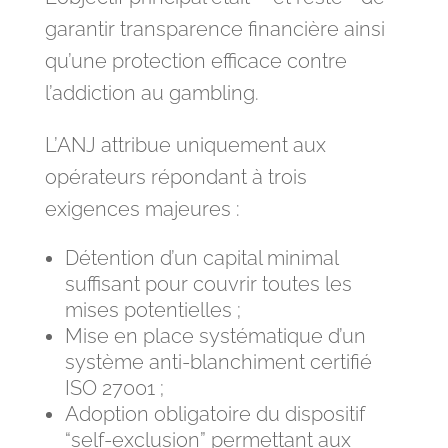
garantir transparence financière ainsi
qu’une protection efficace contre
l’addiction au gambling.
L’ANJ attribue uniquement aux
opérateurs répondant à trois
exigences majeures :
Détention d’un capital minimal
suffisant pour couvrir toutes les
mises potentielles ;
Mise en place systématique d’un
système anti‑blanchiment certifié
ISO 27001 ;
Adoption obligatoire du dispositif
“self‑exclusion” permettant aux