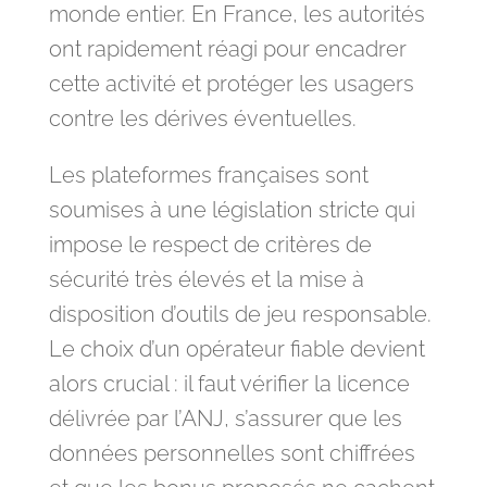
monde entier. En France, les autorités
ont rapidement réagi pour encadrer
cette activité et protéger les usagers
contre les dérives éventuelles.
Les plateformes françaises sont
soumises à une législation stricte qui
impose le respect de critères de
sécurité très élevés et la mise à
disposition d’outils de jeu responsable.
Le choix d’un opérateur fiable devient
alors crucial : il faut vérifier la licence
délivrée par l’ANJ, s’assurer que les
données personnelles sont chiffrées