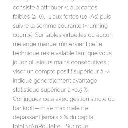
consiste à attribuer +1 aux cartes
faibles (2–6), -1 aux fortes (10–As) puis
suivre la somme courante («​running
count​»). Sur tables virtuelles où aucun
mélange manuel n’intervient cette
technique reste valable tant que vous
jouez plusieurs mains consécutives ;
viser un compte positif supérieur à +4
indique généralement avantage
statistique supérieur à +0,5 %.
Conjuguez cela avec gestion stricte du
bankroll — mise maximale ne
dépassant jamais 2 % du capital
total.\n\nRoulette Sur roue