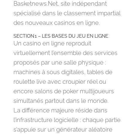
Basketnews.Net, site indépendant
spécialisé dans le classement impartial
des nouveaux casinos en ligne.
SECTION 1 – LES BASES DU JEU EN LIGNE
Un casino en ligne reproduit
virtuellement l’ensemble des services
proposés par une salle physique :
machines à sous digitales, tables de
roulette live avec croupier réel ou
encore salons de poker multijoueurs
simultanés partout dans le monde.
La différence majeure réside dans
l’infrastructure logicielle : chaque partie
s’appuie sur un générateur aléatoire