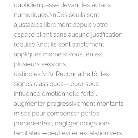
quotidien passé devant les écrans
numériques.\nCes seuils sont
ajustables librement depuis votre
espace client sans aucune justification
requise,\net ils sont strictement
appliqués même si vous tentez
plusieurs sessions
distinctes.\n\nReconnaître tôt les
signes classiques—jouer sous
influence émotionnelle forte ,
augmenter progressivement montants
misés pour compenser pertes
précédentes , négliger obligations
familiales —peut éviter escalation vers