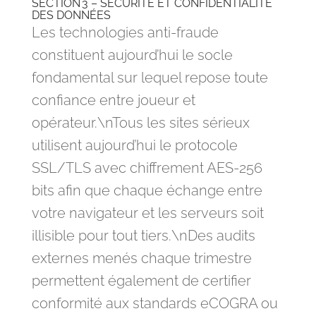
SECTION 3 – SÉCURITÉ ET CONFIDENTIALITÉ
DES DONNÉES
Les technologies anti‑fraude
constituent aujourd’hui le socle
fondamental sur lequel repose toute
confiance entre joueur et
opérateur.\nTous les sites sérieux
utilisent aujourd’hui le protocole
SSL/TLS avec chiffrement AES‑256
bits afin que chaque échange entre
votre navigateur et les serveurs soit
illisible pour tout tiers.\nDes audits
externes menés chaque trimestre
permettent également de certifier
conformité aux standards eCOGRA ou