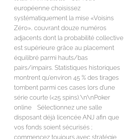
européenne choisissez
systématiquement la mise «​Voisins
Zéro​», couvrant douze numéros
adjacents dont la probabilité collective
est supérieure grâce au placement
équilibré parmi hauts/bas
pairs/impairs. Statistiques historiques
montrent qu’environ 45 % des tirages
tombent parmi ces cases lors d’une
série courte (<25 spins).\n\nPoker
online Sélectionnez une salle
disposant déjà licencée ANJ afin que
vos fonds soient sécurisés ;
commencez toujours avec stratégie