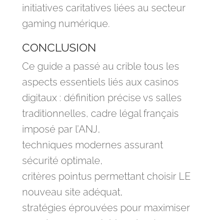
initiatives caritatives liées au secteur
gaming numérique.
CONCLUSION
Ce guide a passé au crible tous les
aspects essentiels liés aux casinos
digitaux : définition précise vs salles
traditionnelles, cadre légal français
imposé par l’ANJ,
techniques modernes assurant
sécurité optimale,
critères pointus permettant choisir LE
nouveau site adéquat,
stratégies éprouvées pour maximiser