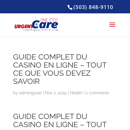
(503) 848-9110
GUIDE COMPLET DU
CASINO EN LIGNE – TOUT
CE QUE VOUS DEVEZ
SAVOIR
by
admingusar
|
Nov 2, 2025
|
Health
|
0 comments
GUIDE COMPLET DU
CASINO EN LIGNE – TOUT