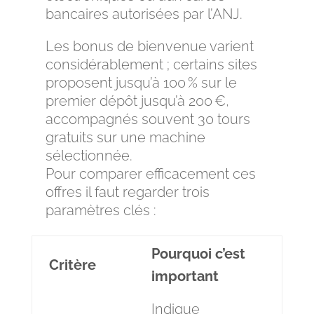
bancaires autorisées par l’ANJ.
Les bonus de bienvenue varient
considérablement ; certains sites
proposent jusqu’à 100 % sur le
premier dépôt jusqu’à 200 €,
accompagnés souvent 30 tours
gratuits sur une machine
sélectionnée.
Pour comparer efficacement ces
offres il faut regarder trois
paramètres clés :
Pourquoi c’est
Critère
important
Indique