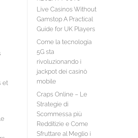
Live Casinos Without
Gamstop A Practical
Guide for UK Players
Come la tecnologia
5G sta
s
rivoluzionando i
jackpot dei casinò
mobile
 et
Craps Online – Le
Strategie di
Scommessa più
le
Redditizie e Come
Sfruttare al Meglio i