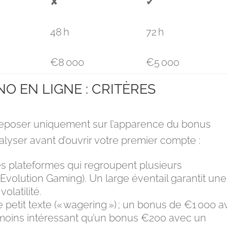
✘
✔︎
48 h
72 h
€8 000
€5 000
INO EN LIGNE : CRITÈRES
s reposer uniquement sur l’apparence du bonus
analyser avant d’ouvrir votre premier compte :
les plateformes qui regroupent plusieurs
 Evolution Gaming). Un large éventail garantit une
olatilité.
le petit texte (« wagering ») ; un bonus de €1 000 
e moins intéressant qu’un bonus €200 avec un