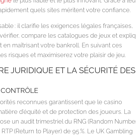
igne
le plus fiable et le plus innovant. Grâce à leu
apidement quels sites méritent votre confiance.
ble : il clarifie les exigences légales françaises,
 vérifier, compare les catalogues de jeux et expli
en maîtrisant votre bankroll. En suivant ces
s risques et maximiserez votre plaisir de jeu.
E JURIDIQUE ET LA SÉCURITÉ DES
E CONTRÔLE
torités reconnues garantissent que le casino
tière d’équité et de protection des joueurs. La
pose un audit trimestriel du RNG (Random Numbe
 RTP (Return to Player) de 95 %. Le UK Gambling