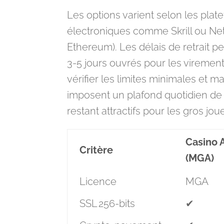
Les options varient selon les plat
électroniques comme Skrill ou Nete
Ethereum). Les délais de retrait 
3‑5 jours ouvrés pour les viremen
vérifier les limites minimales et 
imposent un plafond quotidien de 
restant attractifs pour les gros jou
Casino 
Critère
(MGA)
Licence
MGA
SSL 256‑bits
✔︎