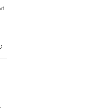
rt
O
e