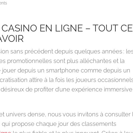
nts
CASINO EN LIGNE – TOUT CE
AVOIR
sion sans précédent depuis quelques années : le
res promotionnelles sont plus alléchantes et la
de jouer depuis un smartphone comme depuis un
tisation attire à la fois les joueurs occasionnels
s désireux de profiter d’une expérience immersive
et univers dense, nous vous invitons à consulter 
, qui propose chaque jour des classements