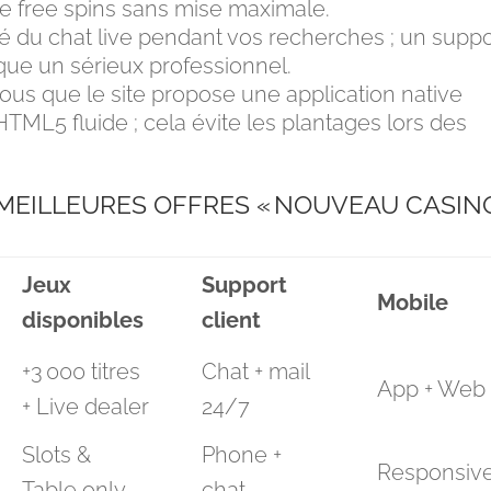
 free spins sans mise maximale.
vité du chat live pendant vos recherches ; un suppo
ique un sérieux professionnel.
vous que le site propose une application native
TML5 fluide ; cela évite les plantages lors des
MEILLEURES OFFRES « NOUVEAU CASIN
Jeux
Support
Mobile
disponibles
client
+3 000 titres
Chat + mail
App + Web
+ Live dealer
24/7
Slots &
Phone +
Responsiv
Table only
chat