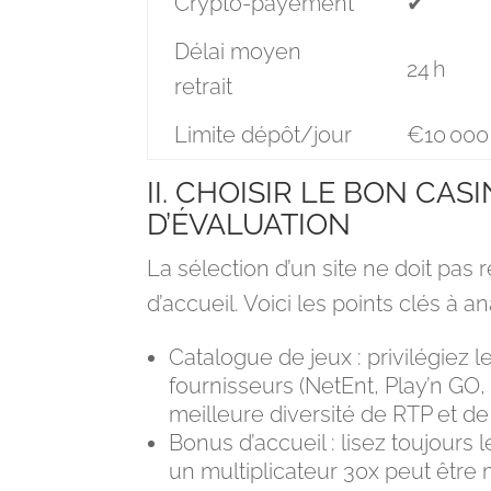
Crypto‑payement
✔︎
Délai moyen
24 h
retrait
Limite dépôt/jour
€10 000
II. CHOISIR LE BON CAS
D’ÉVALUATION
La sélection d’un site ne doit pa
d’accueil. Voici les points clés à 
Catalogue de jeux : privilégiez 
fournisseurs (NetEnt, Play’n GO,
meilleure diversité de RTP et de v
Bonus d’accueil : lisez toujours 
un multiplicateur 30x peut êtr