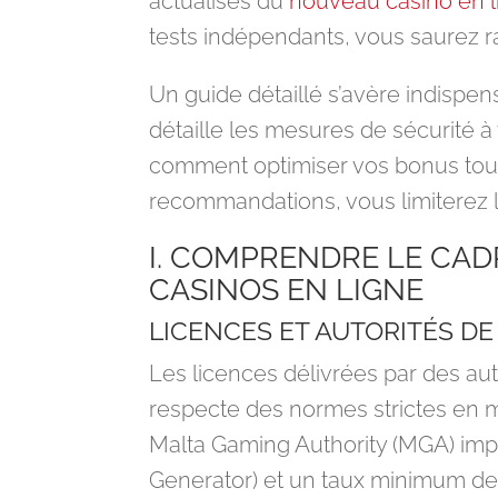
actualisés du
nouveau casino en l
tests indépendants, vous saurez r
Un guide détaillé s’avère indispensa
détaille les mesures de sécurité à
comment optimiser vos bonus tout 
recommandations, vous limiterez le
I. COMPRENDRE LE CADR
CASINOS EN LIGNE
LICENCES ET AUTORITÉS D
Les licences délivrées par des au
respecte des normes strictes en ma
Malta Gaming Authority (MGA) im
Generator) et un taux minimum de