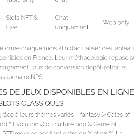
Slots NFT &
Chat
Web only
Live
uniquement
eforme chaque mois afin d’actualiser ces tablea
sponibles en France. Leur méthodologie repose s
chargement, taux de conversion dépôt‑retrait et
estionnaire NPS.
PES DE JEUX DISPONIBLES EN LIGN
 SLOTS CLASSIQUES
grâce à leurs thèmes variés – fantasy (« Gates of
rld™ Evolution ») ou culture pop (« Game of
rs RTP moyens oscillant entre 96 % et 98 %. La