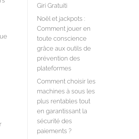
rs
Giri Gratuiti
Noël et jackpots :
Comment jouer en
que
toute conscience
grâce aux outils de
prévention des
plateformes
Comment choisir les
machines à sous les
plus rentables tout
en garantissant la
sécurité des
r
paiements ?