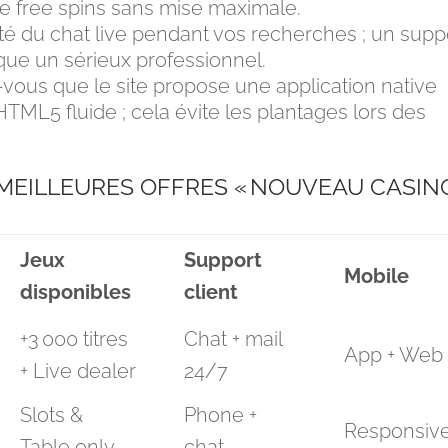
 free spins sans mise maximale.
vité du chat live pendant vos recherches ; un supp
ique un sérieux professionnel.
‑vous que le site propose une application native
TML5 fluide ; cela évite les plantages lors des
MEILLEURES OFFRES « NOUVEAU CASIN
Jeux
Support
Mobile
disponibles
client
+3 000 titres
Chat + mail
App + Web
+ Live dealer
24/7
Slots &
Phone +
Responsiv
Table only
chat