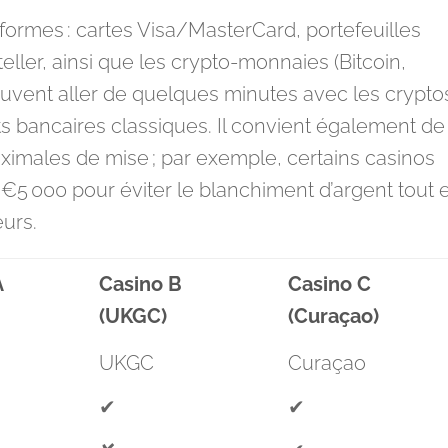
eformes : cartes Visa/MasterCard, portefeuilles
ller, ainsi que les crypto‑monnaies (Bitcoin,
peuvent aller de quelques minutes avec les crypto
ts bancaires classiques. Il convient également de
maximales de mise ; par exemple, certains casinos
€5 000 pour éviter le blanchiment d’argent tout 
eurs.
A
Casino B
Casino C
(UKGC)
(Curaçao)
UKGC
Curaçao
✔︎
✔︎