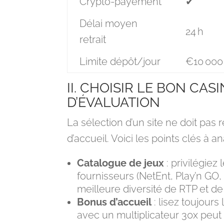
Crypto‑payement
✔︎
Délai moyen
24 h
retrait
Limite dépôt/jour
€10 000
II. CHOISIR LE BON CAS
D’ÉVALUATION
La sélection d’un site ne doit pa
d’accueil. Voici les points clés à 
Catalogue de jeux
: privilégiez
fournisseurs (NetEnt, Play’n GO,
meilleure diversité de RTP et de v
Bonus d’accueil
: lisez toujours
avec un multiplicateur 30x peu