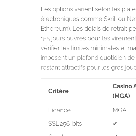
Les options varient selon les plat
électroniques comme Skrill ou Nete
Ethereum). Les délais de retrait 
3‑5 jours ouvrés pour les viremen
vérifier les limites minimales et 
imposent un plafond quotidien de 
restant attractifs pour les gros jou
Casino 
Critère
(MGA)
Licence
MGA
SSL 256‑bits
✔︎