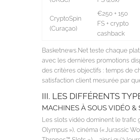
€250 + 150
CryptoSpin
FS + crypto
(Curaçao)
cashback
Basketnews.Net teste chaque plat
avec les dernières promotions di
des critères objectifs : temps de 
satisfaction client mesurée par qu
III. LES DIFFÉRENTS TY
MACHINES À SOUS VIDÉO &
Les slots vidéo dominent le trafic 
Olympus »), cinéma (« Jurassic Wo
Thrones™ Slots ») – ainsi qu’à leu