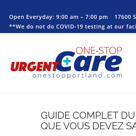
Open Everyday: 9:00 am – 7:00 pm
17600 
**We do not do COVID-19 testing at our facil
GUIDE COMPLET DU 
QUE VOUS DEVEZ S