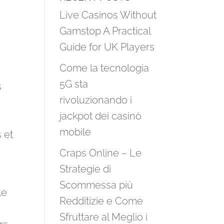
Live Casinos Without
Gamstop A Practical
Guide for UK Players
Come la tecnologia
5G sta
s
rivoluzionando i
jackpot dei casinò
mobile
 et
Craps Online – Le
Strategie di
Scommessa più
le
Redditizie e Come
Sfruttare al Meglio i