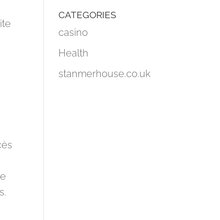
CATEGORIES
ite
casino
Health
stanmerhouse.co.uk
cès
te
s.