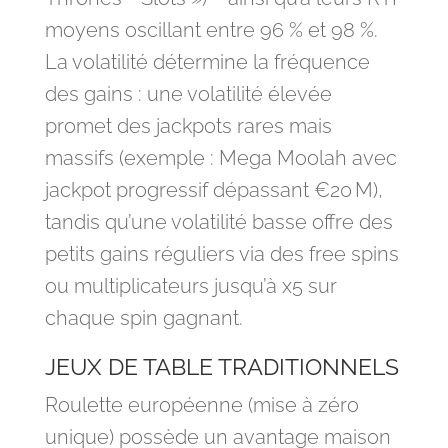
moyens oscillant entre 96 % et 98 %.
La volatilité détermine la fréquence
des gains : une volatilité élevée
promet des jackpots rares mais
massifs (exemple : Mega Moolah avec
jackpot progressif dépassant €20 M),
tandis qu’une volatilité basse offre des
petits gains réguliers via des free spins
ou multiplicateurs jusqu’à x5 sur
chaque spin gagnant.
JEUX DE TABLE TRADITIONNELS
Roulette européenne (mise à zéro
unique) possède un avantage maison