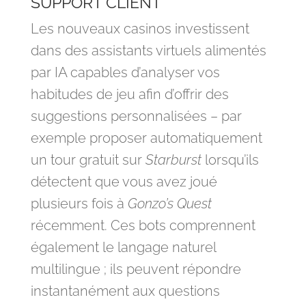
SUPPORT CLIENT
Les nouveaux casinos investissent
dans des assistants virtuels alimentés
par IA capables d’analyser vos
habitudes de jeu afin d’offrir des
suggestions personnalisées – par
exemple proposer automatiquement
un tour gratuit sur
Starburst
lorsqu’ils
détectent que vous avez joué
plusieurs fois à
Gonzo’s Quest
récemment. Ces bots comprennent
également le langage naturel
multilingue ; ils peuvent répondre
instantanément aux questions