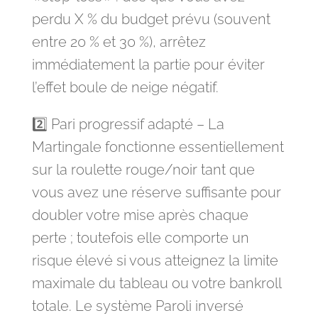
perdu X % du budget prévu (souvent
entre 20 % et 30 %), arrêtez
immédiatement la partie pour éviter
l’effet boule de neige négatif.
2️⃣ Pari progressif adapté – La
Martingale fonctionne essentiellement
sur la roulette rouge/noir tant que
vous avez une réserve suffisante pour
doubler votre mise après chaque
perte ; toutefois elle comporte un
risque élevé si vous atteignez la limite
maximale du tableau ou votre bankroll
totale. Le système Paroli inversé