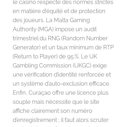
le casino respecte des normes strictes
en matière d’équité et de protection
des joueurs. La Malta Gaming
Authority (MGA) impose un audit
trimestriel du RNG (Random Number
Generator) et un taux minimum de RTP
(Return to Player) de 95 %. Le UK
Gambling Commission (UKGC) exige
une vérification d’identité renforcée et
un système d’auto‑exclusion efficace.
Enfin, Curaçao offre une licence plus
souple mais nécessite que le site
affiche clairement son numéro
d’enregistrement ; il faut alors scruter