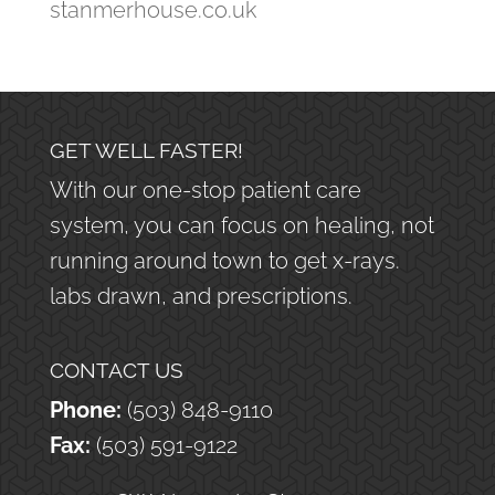
stanmerhouse.co.uk
GET WELL FASTER!
With our one-stop patient care
system, you can focus on healing, not
running around town to get x-rays.
labs drawn, and prescriptions.
CONTACT US
Phone:
(503) 848-9110
Fax:
(503) 591-9122