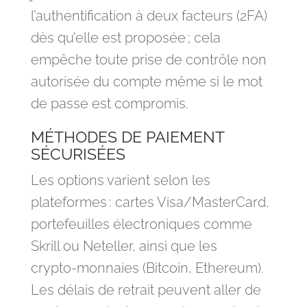
l’authentification à deux facteurs (2FA)
dès qu’elle est proposée ; cela
empêche toute prise de contrôle non
autorisée du compte même si le mot
de passe est compromis.
MÉTHODES DE PAIEMENT
SÉCURISÉES
Les options varient selon les
plateformes : cartes Visa/MasterCard,
portefeuilles électroniques comme
Skrill ou Neteller, ainsi que les
crypto‑monnaies (Bitcoin, Ethereum).
Les délais de retrait peuvent aller de