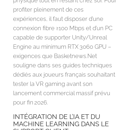
physique tout en restant chez soi. Pour
profiter pleinement de ces
expériences, il faut disposer d’une
connexion fibre ≥100 Mbps et d’un PC
capable de supporter Unity/Unreal
Engine au minimum RTX 3060 GPU –
exigences que Basketnews.Net
souligne dans ses guides techniques
dédiés aux joueurs français souhaitant
tester la VR gaming avant son
lancement commercial massif prévu
pour fin 2026.
INTÉGRATION DE L’IA ET DU
MACHINE LEARNING DANS LE