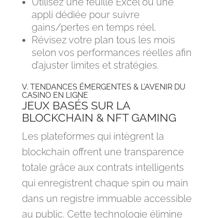
Utilisez une feuille Excel ou une
appli dédiée pour suivre
gains/pertes en temps réel.
Révisez votre plan tous les mois
selon vos performances réelles afin
d’ajuster limites et stratégies.
V. TENDANCES ÉMERGENTES & L’AVENIR DU
CASINO EN LIGNE
JEUX BASÉS SUR LA
BLOCKCHAIN & NFT GAMING
Les plateformes qui intègrent la
blockchain offrent une transparence
totale grâce aux contrats intelligents
qui enregistrent chaque spin ou main
dans un registre immuable accessible
au public. Cette technologie élimine