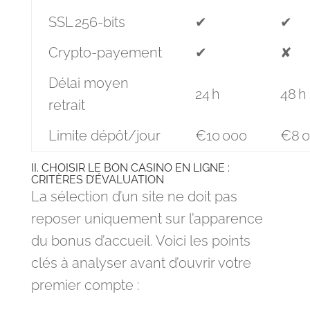
SSL 256‑bits
✔︎
✔︎
Crypto‑payement
✔︎
✘
Délai moyen
24 h
48 h
retrait
Limite dépôt/jour
€10 000
€8 
II. CHOISIR LE BON CASINO EN LIGNE :
CRITÈRES D’ÉVALUATION
La sélection d’un site ne doit pas
reposer uniquement sur l’apparence
du bonus d’accueil. Voici les points
clés à analyser avant d’ouvrir votre
premier compte :