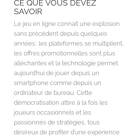
CE QUE VOUS DEVEZ
SAVOIR
Le jeu en ligne connaît une explosion
sans précédent depuis quelques
années : les plateformes se multiplient,
les offres promotionnelles sont plus
alléchantes et la technologie permet
aujourd’hui de jouer depuis un
smartphone comme depuis un
ordinateur de bureau. Cette
démocratisation attire à la fois les
joueurs occasionnels et les
passionnés de stratégies, tous
désireux de profiter d’une expérience