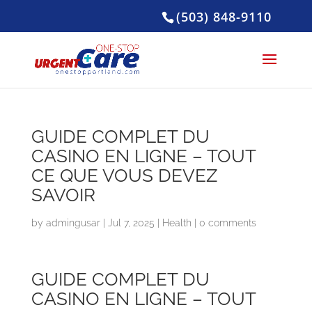
(503) 848-9110
GUIDE COMPLET DU
CASINO EN LIGNE – TOUT
CE QUE VOUS DEVEZ
SAVOIR
by
admingusar
|
Jul 7, 2025
|
Health
|
0 comments
GUIDE COMPLET DU
CASINO EN LIGNE – TOUT