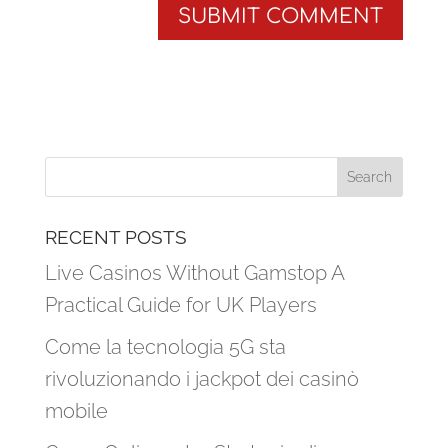
RECENT POSTS
Live Casinos Without Gamstop A
Practical Guide for UK Players
Come la tecnologia 5G sta
rivoluzionando i jackpot dei casinò
mobile