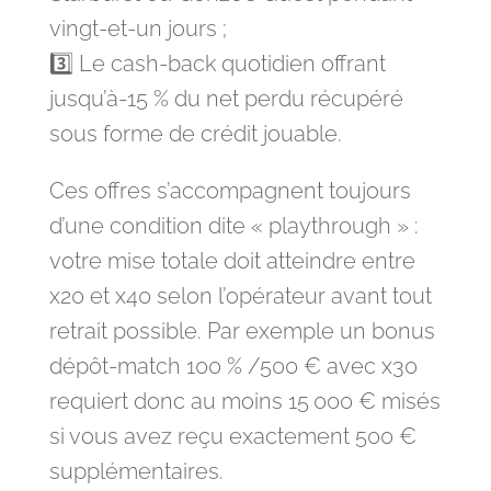
vingt‑et‑un jours ;
3️⃣ Le cash‑back quotidien offrant
jusqu’à‑15 % du net perdu récupéré
sous forme de crédit jouable.
Ces offres s’accompagnent toujours
d’une condition dite « playthrough » :
votre mise totale doit atteindre entre
x20 et x40 selon l’opérateur avant tout
retrait possible. Par exemple un bonus
dépôt‑match 100 % /500 € avec x30
requiert donc au moins 15 000 € misés
si vous avez reçu exactement 500 €
supplémentaires.