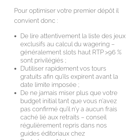
Pour optimiser votre premier dépôt il
convient donc :
De lire attentivement la liste des jeux
exclusifs au calcul du wagering –
généralement slots haut RTP >96 %
sont privilégiés ;
D’utiliser rapidement vos tours
gratuits afin qu’ils expirent avant la
date limite imposée ;
De ne jamais miser plus que votre
budget initial tant que vous n’avez
pas confirmé qu’il n’y a aucun frais
caché lié aux retraits – conseil
régulièrement repris dans nos
guides éditoriaux chez