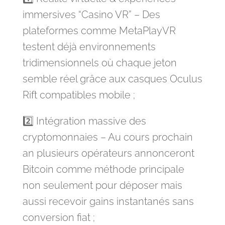
immersives “Casino VR” – Des
plateformes comme MetaPlayVR
testent déjà environnements
tridimensionnels où chaque jeton
semble réel grâce aux casques Oculus
Rift compatibles mobile ;
2️⃣ Intégration massive des
cryptomonnaies – Au cours prochain
an plusieurs opérateurs annonceront
Bitcoin comme méthode principale
non seulement pour déposer mais
aussi recevoir gains instantanés sans
conversion fiat ;