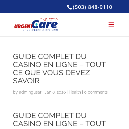
(503) 848-9110
GUIDE COMPLET DU
CASINO EN LIGNE – TOUT
CE QUE VOUS DEVEZ
SAVOIR
by
admingusar
|
Jan 8, 2026
|
Health
|
0 comments
GUIDE COMPLET DU
CASINO EN LIGNE – TOUT