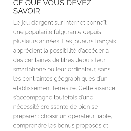
CE QUE VOUS DEVEZ
SAVOIR
Le jeu d’argent sur internet connaît
une popularité fulgurante depuis
plusieurs années. Les joueurs français
apprécient la possibilité d’accéder à
des centaines de titres depuis leur
smartphone ou leur ordinateur, sans
les contraintes géographiques d’un
établissement terrestre. Cette aisance
s’accompagne toutefois d’une
nécessité croissante de bien se
préparer : choisir un opérateur fiable,
comprendre les bonus proposés et