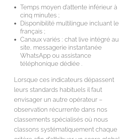
Temps moyen d’attente inférieur à
cinq minutes ;
Disponibilité multilingue incluant le
français ;
Canaux variés : chat live intégré au
site, messagerie instantanée
WhatsApp ou assistance
téléphonique dédiée .
Lorsque ces indicateurs dépassent
leurs standards habituels il faut
envisager un autre opérateur –
observation récurrente dans nos
classements spécialisés où nous
classons systématiquement chaque