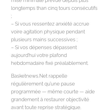
mise minimale prévue depuis plus
longtemps than cinq tours consécutifs
;
– Si vous ressentez anxiété accrue
voire agitation physique pendant
plusieurs mains successives ;
– Si vos dépenses dépassent
aujourd’hui votre plafond
hebdomadaire fixé préalablement.
Basketnews.Net rappelle
régulièrement qu’une pause
programmée — même courte — aide
grandement à restaurer objectivité
avant toute reprise stratégique.