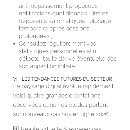
anti‑dépassement proposées—
notifications quotidiennes , limites
déposants automatiques , blocage
temporaire après sessions
prolongées ;
Consultez régulièrement vos
statistiques personnelles afin
détecter toute dérive éventuelle dès
son apparition initiale.
VII : LES TENDANCES FUTURES DU SECTEUR
Le paysage digital évolue rapidement;
voici quatre grandes orientations
observées dans nos études portant
sur nouveaux casinos en ligne 2026 :
1️⃣ Réalité virtuelle & expériences