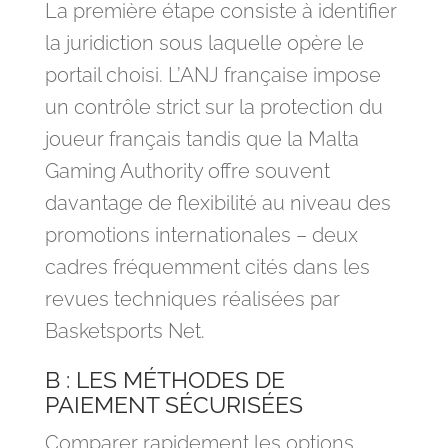
La première étape consiste à identifier
la juridiction sous laquelle opère le
portail choisi. L’ANJ française impose
un contrôle strict sur la protection du
joueur français tandis que la Malta
Gaming Authority offre souvent
davantage de flexibilité au niveau des
promotions internationales – deux
cadres fréquemment cités dans les
revues techniques réalisées par
Basketsports Net.
B : LES MÉTHODES DE
PAIEMENT SÉCURISÉES
Comparer rapidement les options