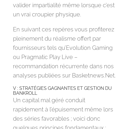
valider impartialité même lorsque c’est
un vrai croupier physique.
En suivant ces repères vous profiterez
pleinement du réalisme offert par
fournisseurs tels qu’Evolution Gaming
ou Pragmatic Play Live –
recommandation récurrente dans nos
analyses publiées sur Basketnews.Net.
V : STRATÉGIES GAGNANTES ET GESTION DU
BANKROLL
Un capital mal géré conduit
rapidement à l’épuisement même lors
des séries favorables ; voici donc
quelques principes fondamentaux :