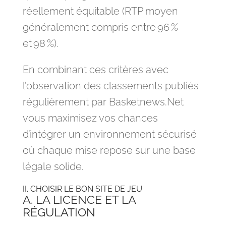
réellement équitable (RTP moyen
généralement compris entre 96 %
et 98 %).
En combinant ces critères avec
l’observation des classements publiés
régulièrement par Basketnews.Net
vous maximisez vos chances
d’intégrer un environnement sécurisé
où chaque mise repose sur une base
légale solide.
II. CHOISIR LE BON SITE DE JEU
A. LA LICENCE ET LA
RÉGULATION