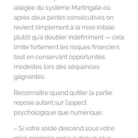
allégée du système Martingale où
après deux pertes consécutives on
revient simplement à la mise initiale
plutôt qu’à doubler indéfiniment — cela
limite fortement les risques financiers
tout en conservant opportunités
modestes lors des séquences
gagnantes.
Reconnaître quand quitter la partie
repose autant sur l’aspect
psychologique que numérique :
– Si votre solde descend sous votre