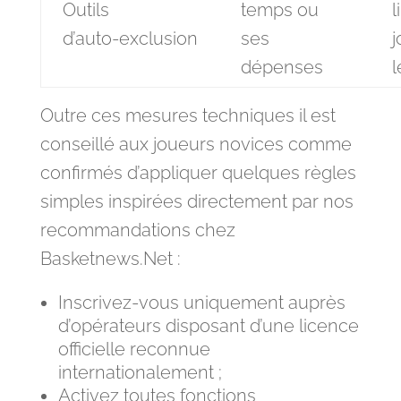
Outils
temps ou
l
d’auto‑exclusion
ses
j
dépenses
l
Outre ces mesures techniques il est
conseillé aux joueurs novices comme
confirmés d’appliquer quelques règles
simples inspirées directement par nos
recommandations chez
Basketnews.Net :
Inscrivez-vous uniquement auprès
d’opérateurs disposant d’une licence
officielle reconnue
internationalement ;
Activez toutes fonctions