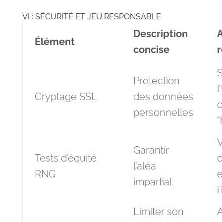
VI : SÉCURITÉ ET JEU RESPONSABLE
Description
A
Élément
concise
S
Protection
l
Cryptage SSL
des données
personnelles
“
V
Garantir
Tests d’équité
c
l’aléa
RNG
impartial
i
Limiter son
A