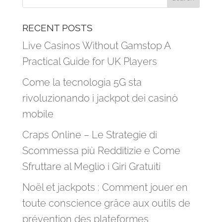
RECENT POSTS
Live Casinos Without Gamstop A
Practical Guide for UK Players
Come la tecnologia 5G sta
rivoluzionando i jackpot dei casinò
mobile
Craps Online – Le Strategie di
Scommessa più Redditizie e Come
Sfruttare al Meglio i Giri Gratuiti
Noël et jackpots : Comment jouer en
toute conscience grâce aux outils de
prévention des plateformes