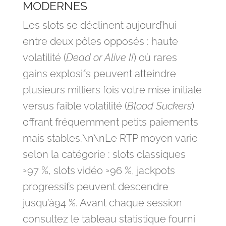
MODERNES
Les slots se déclinent aujourd’hui
entre deux pôles opposés : haute
volatilité (
Dead or Alive II
) où rares
gains explosifs peuvent atteindre
plusieurs milliers fois votre mise initiale
versus faible volatilité (
Blood Suckers
)
offrant fréquemment petits paiements
mais stables.\n\nLe RTP moyen varie
selon la catégorie : slots classiques
≈97 %, slots vidéo ≈96 %, jackpots
progressifs peuvent descendre
jusqu’à94 %. Avant chaque session
consultez le tableau statistique fourni