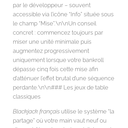
par le développeur – souvent
accessible via l’icône “Info” située sous
le champ “Mise”.\n\nUn conseil
concret : commencez toujours par
miser une unité minimale puis
augmentez progressivement
uniquement lorsque votre bankroll
dépasse cinq fois cette mise afin
d’atténuer l’effet brutal d’une séquence
perdante.\n\n### Les jeux de table
classiques
Blackjack français
utilise le système “la
partage” où votre main vaut neuf ou