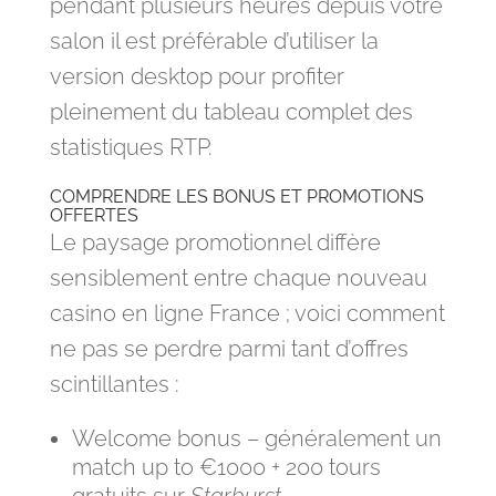
pendant plusieurs heures depuis votre
salon il est préférable d’utiliser la
version desktop pour profiter
pleinement du tableau complet des
statistiques RTP.
COMPRENDRE LES BONUS ET PROMOTIONS
OFFERTES
Le paysage promotionnel diffère
sensiblement entre chaque nouveau
casino en ligne France ; voici comment
ne pas se perdre parmi tant d’offres
scintillantes :
Welcome bonus – généralement un
match up to €1000 + 200 tours