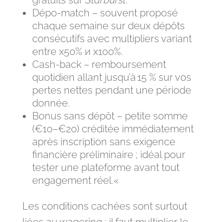
gratuits sur
Starburst
.
Dépo‑match – souvent proposé
chaque semaine sur deux dépôts
consécutifs avec multipliers variant
entre x50% и x100%.
Cash‑back – remboursement
quotidien allant jusqu’à 15 % sur vos
pertes nettes pendant une période
donnée.
Bonus sans dépôt – petite somme
(€10–€20) créditée immédiatement
après inscription sans exigence
financière préliminaire ; idéal pour
tester une plateforme avant tout
engagement réel.«
Les conditions cachées sont surtout