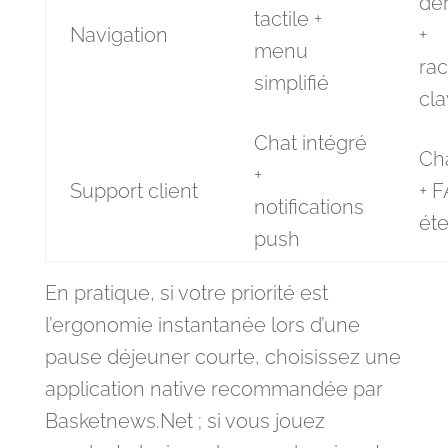
dé
tactile +
Navigation
+
menu
rac
simplifié
cla
Chat intégré
Ch
+
Support client
+ 
notifications
ét
push
En pratique, si votre priorité est
l’ergonomie instantanée lors d’une
pause déjeuner courte, choisissez une
application native recommandée par
Basketnews.Net ; si vous jouez