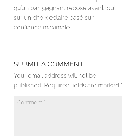
qu’un pari gagnant repose avant tout
sur un choix éclairé basé sur
confiance maximale.​
SUBMIT A COMMENT
Your email address will not be
published.
Required fields are marked
*