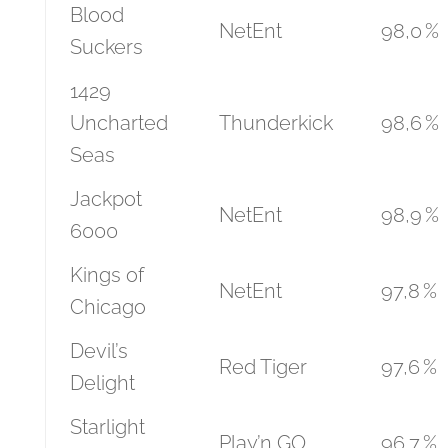
Blood
NetEnt
98,0 %
Suckers
1429
Uncharted
Thunderkick
98,6 %
Seas
Jackpot
NetEnt
98,9 %
6000
Kings of
NetEnt
97,8 %
Chicago
Devil’s
Red Tiger
97,6 %
Delight
Starlight
Play’n GO
96,7 %