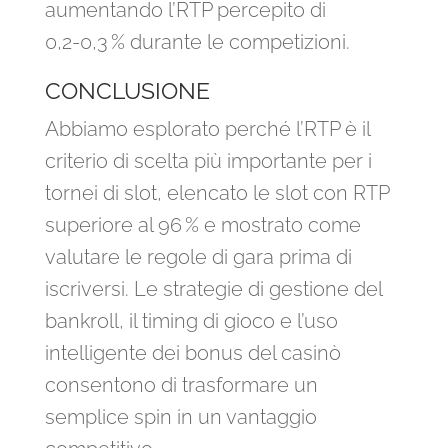
aumentando l’RTP percepito di
0,2‑0,3 % durante le competizioni.
CONCLUSIONE
Abbiamo esplorato perché l’RTP è il
criterio di scelta più importante per i
tornei di slot, elencato le slot con RTP
superiore al 96 % e mostrato come
valutare le regole di gara prima di
iscriversi. Le strategie di gestione del
bankroll, il timing di gioco e l’uso
intelligente dei bonus del casinò
consentono di trasformare un
semplice spin in un vantaggio