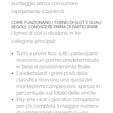
punteggio senza consumare
rapidamente il bankroll.
COME FUNZIONANO I TORNEI DI SLOT E QUALI
REGOLE CONOSCERE PRIMA DI PARTECIPARE
I tornei di slot si dividono in tre
categorie principali:
Turni a premi fissi: tutti i partecipanti
ricevono un premio predeterminato
in base al posizionamento finale.
Leaderboard: i primi posti della
classifica ricevono una quota del
montepremi complessivo, spesso in
percentuale sul totale delle vincite.
Pay‑line race: i giocatori competono
per chi completa il maggior numero
di combinazioni vincenti su una