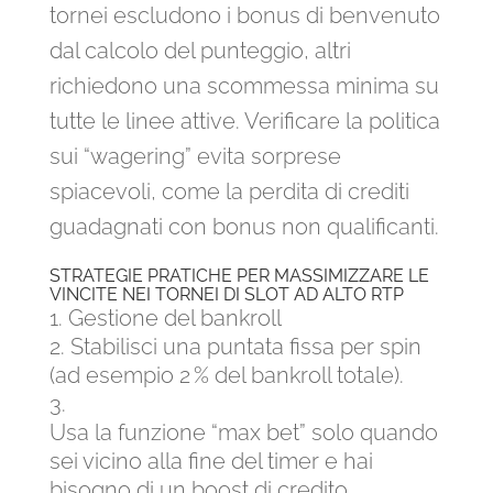
tornei escludono i bonus di benvenuto
dal calcolo del punteggio, altri
richiedono una scommessa minima su
tutte le linee attive. Verificare la politica
sui “wagering” evita sorprese
spiacevoli, come la perdita di crediti
guadagnati con bonus non qualificanti.
STRATEGIE PRATICHE PER MASSIMIZZARE LE
VINCITE NEI TORNEI DI SLOT AD ALTO RTP
Gestione del bankroll
Stabilisci una puntata fissa per spin
(ad esempio 2 % del bankroll totale).
Usa la funzione “max bet” solo quando
sei vicino alla fine del timer e hai
bisogno di un boost di credito.