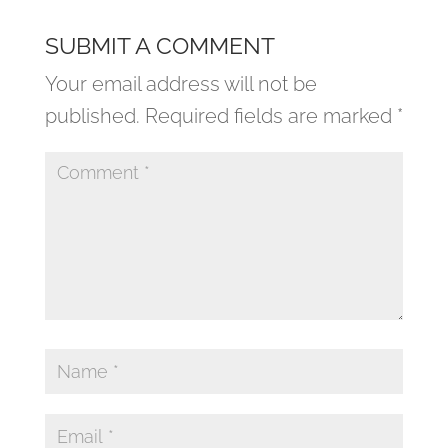
SUBMIT A COMMENT
Your email address will not be
published.
Required fields are marked
*