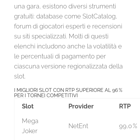
una gara, esistono diversi strumenti
gratuiti: database come SlotCatalog,
forum di giocatori esperti e recensioni
su siti specializzati. Molti di questi
elenchi includono anche la volatilità e
le percentuali di pagamento per
ciascuna versione regionalizzata della
slot.
I MIGLIORI SLOT CON RTP SUPERIORE AL 96 %
PER I TORNEI COMPETITIVI
Slot
Provider
RTP
Mega
NetEnt
99,0 %
Joker