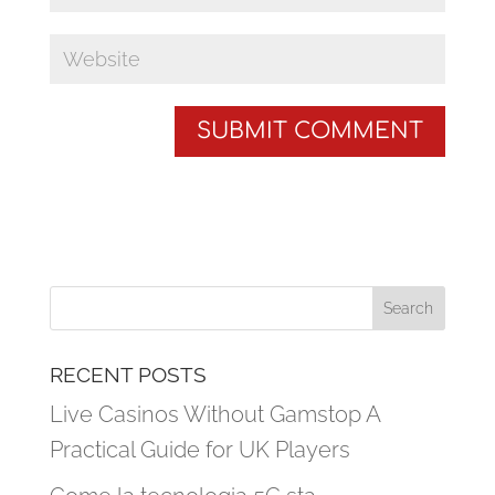
RECENT POSTS
Live Casinos Without Gamstop A
Practical Guide for UK Players