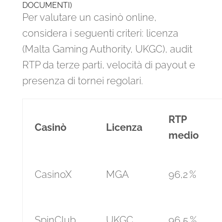
DOCUMENTI)
Per valutare un casinò online,
considera i seguenti criteri: licenza
(Malta Gaming Authority, UKGC), audit
RTP da terze parti, velocità di payout e
presenza di tornei regolari.
RTP
Casinò
Licenza
medio
CasinoX
MGA
96,2 %
SpinClub
UKGC
96,5 %