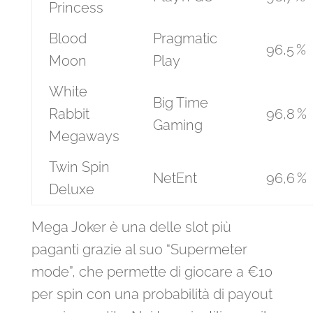
Princess
Blood
Pragmatic
96,5 %
Moon
Play
White
Big Time
Rabbit
96,8 %
Gaming
Megaways
Twin Spin
NetEnt
96,6 %
Deluxe
Mega Joker è una delle slot più
paganti grazie al suo “Supermeter
mode”, che permette di giocare a €10
per spin con una probabilità di payout