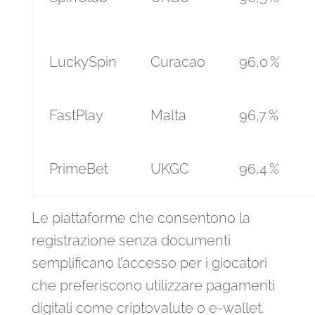
LuckySpin
Curacao
96,0 %
FastPlay
Malta
96,7 %
PrimeBet
UKGC
96,4 %
Le piattaforme che consentono la
registrazione senza documenti
semplificano l’accesso per i giocatori
che preferiscono utilizzare pagamenti
digitali come criptovalute o e‑wallet.