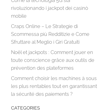
Come la tecnologia 5G sta
rivoluzionando i jackpot dei casinò
mobile
Craps Online – Le Strategie di
Scommessa più Redditizie e Come
Sfruttare al Meglio i Giri Gratuiti
Noël et jackpots : Comment jouer en
toute conscience grâce aux outils de
prévention des plateformes
Comment choisir les machines à sous
les plus rentables tout en garantissant
la sécurité des paiements ?
CATEGORIES