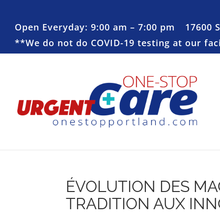
Open Everyday: 9:00 am – 7:00 pm
17600 
**We do not do COVID-19 testing at our facil
ÉVOLUTION DES MAC
TRADITION AUX IN