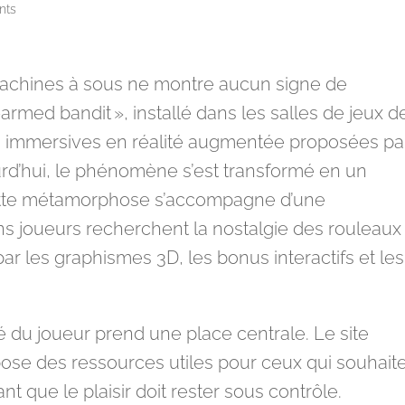
nts
achines à sous ne montre aucun signe de
rmed bandit », installé dans les salles de jeux de
es immersives en réalité augmentée proposées pa
ourd’hui, le phénomène s’est transformé en un
ette métamorphose s’accompagne d’une
ains joueurs recherchent la nostalgie des rouleaux
ar les graphismes 3D, les bonus interactifs et les
é du joueur prend une place centrale. Le site
ose des ressources utiles pour ceux qui souhait
t que le plaisir doit rester sous contrôle.