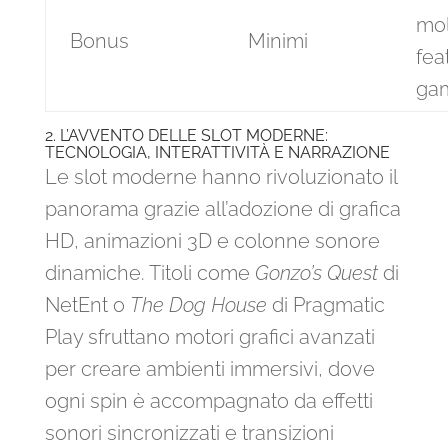
mol
Bonus
Minimi
fea
ga
2. L’AVVENTO DELLE SLOT MODERNE:
TECNOLOGIA, INTERATTIVITÀ E NARRAZIONE
Le slot moderne hanno rivoluzionato il
panorama grazie all’adozione di grafica
HD, animazioni 3D e colonne sonore
dinamiche. Titoli come
Gonzo’s Quest
di
NetEnt o
The Dog House
di Pragmatic
Play sfruttano motori grafici avanzati
per creare ambienti immersivi, dove
ogni spin è accompagnato da effetti
sonori sincronizzati e transizioni