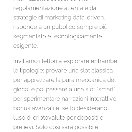
regolamentazione attenta e da
strategie di marketing data‑driven,
risponde a un pubblico sempre più
segmentato e tecnologicamente
esigente.
Invitiamo i lettori a esplorare entrambe
le tipologie: provare una slot classica
per apprezzare la pura meccanica del
gioco, e poi passare a una slot “smart”
per sperimentare narrazioni interattive,
bonus avanzati e, se lo desiderano,
l’uso di criptovalute per depositi e
prelievi. Solo così sarà possibile