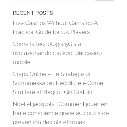
RECENT POSTS
Live Casinos Without Gamstop A
Practical Guide for UK Players
Come la tecnologia 5G sta
rivoluzionando i jackpot dei casinò
mobile
Craps Online – Le Strategie di
Scommessa più Redditizie e Come
Sfruttare al Meglio i Giri Gratuiti
Noël et jackpots : Comment jouer en
toute conscience grâce aux outils de
prévention des plateformes