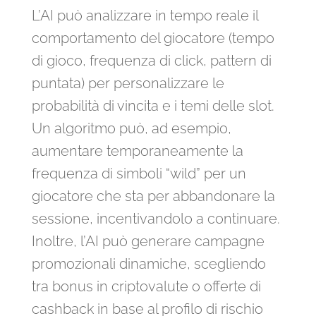
L’AI può analizzare in tempo reale il
comportamento del giocatore (tempo
di gioco, frequenza di click, pattern di
puntata) per personalizzare le
probabilità di vincita e i temi delle slot.
Un algoritmo può, ad esempio,
aumentare temporaneamente la
frequenza di simboli “wild” per un
giocatore che sta per abbandonare la
sessione, incentivandolo a continuare.
Inoltre, l’AI può generare campagne
promozionali dinamiche, scegliendo
tra bonus in criptovalute o offerte di
cashback in base al profilo di rischio