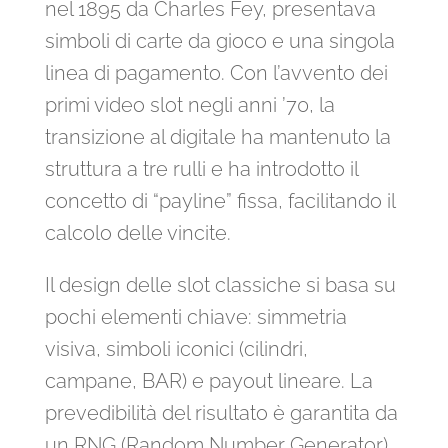
nel 1895 da Charles Fey, presentava
simboli di carte da gioco e una singola
linea di pagamento. Con l’avvento dei
primi video slot negli anni ’70, la
transizione al digitale ha mantenuto la
struttura a tre rulli e ha introdotto il
concetto di “payline” fissa, facilitando il
calcolo delle vincite.
Il design delle slot classiche si basa su
pochi elementi chiave: simmetria
visiva, simboli iconici (cilindri,
campane, BAR) e payout lineare. La
prevedibilità del risultato è garantita da
un RNG (Random Number Generator)