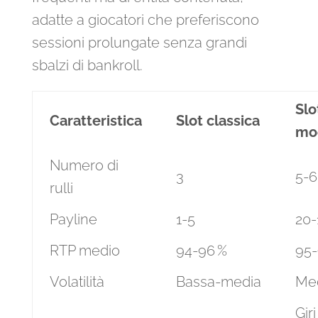
adatte a giocatori che preferiscono
sessioni prolungate senza grandi
sbalzi di bankroll.
Slo
Caratteristica
Slot classica
mo
Numero di
3
5‑6
rulli
Payline
1‑5
20‑
RTP medio
94‑96 %
95‑
Volatilità
Bassa‑media
Med
Giri