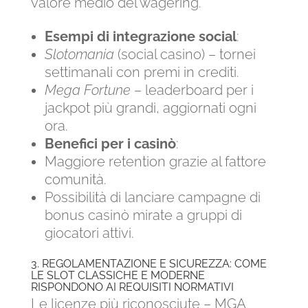
valore medio del wagering.
Esempi di integrazione social
:
Slotomania
(social casino) – tornei
settimanali con premi in crediti.
Mega Fortune
– leaderboard per i
jackpot più grandi, aggiornati ogni
ora.
Benefici per i casinò
:
Maggiore retention grazie al fattore
comunità.
Possibilità di lanciare campagne di
bonus casinò mirate a gruppi di
giocatori attivi.
3. REGOLAMENTAZIONE E SICUREZZA: COME
LE SLOT CLASSICHE E MODERNE
RISPONDONO AI REQUISITI NORMATIVI
Le licenze più riconosciute – MGA