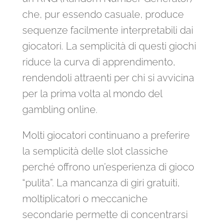
che, pur essendo casuale, produce
sequenze facilmente interpretabili dai
giocatori. La semplicità di questi giochi
riduce la curva di apprendimento,
rendendoli attraenti per chi si avvicina
per la prima volta al mondo del
gambling online.
Molti giocatori continuano a preferire
la semplicità delle slot classiche
perché offrono un’esperienza di gioco
“pulita”. La mancanza di giri gratuiti,
moltiplicatori o meccaniche
secondarie permette di concentrarsi