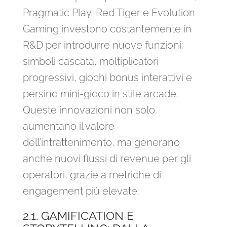
Pragmatic Play, Red Tiger e Evolution
Gaming investono costantemente in
R&D per introdurre nuove funzioni:
simboli cascata, moltiplicatori
progressivi, giochi bonus interattivi e
persino mini‑gioco in stile arcade.
Queste innovazioni non solo
aumentano il valore
dell’intrattenimento, ma generano
anche nuovi flussi di revenue per gli
operatori, grazie a metriche di
engagement più elevate.
2.1. GAMIFICATION E