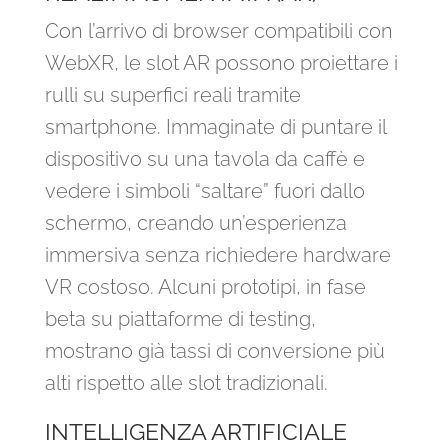
Con l’arrivo di browser compatibili con
WebXR, le slot AR possono proiettare i
rulli su superfici reali tramite
smartphone. Immaginate di puntare il
dispositivo su una tavola da caffè e
vedere i simboli “saltare” fuori dallo
schermo, creando un’esperienza
immersiva senza richiedere hardware
VR costoso. Alcuni prototipi, in fase
beta su piattaforme di testing,
mostrano già tassi di conversione più
alti rispetto alle slot tradizionali.
INTELLIGENZA ARTIFICIALE