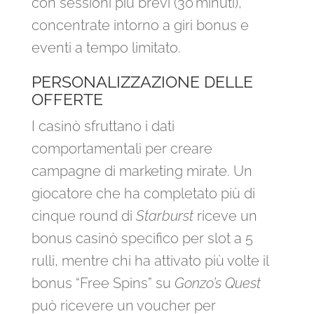
con sessioni più brevi (30 minuti),
concentrate intorno a giri bonus e
eventi a tempo limitato.
PERSONALIZZAZIONE DELLE
OFFERTE
I casinò sfruttano i dati
comportamentali per creare
campagne di marketing mirate. Un
giocatore che ha completato più di
cinque round di
Starburst
riceve un
bonus casinò specifico per slot a 5
rulli, mentre chi ha attivato più volte il
bonus “Free Spins” su
Gonzo’s Quest
può ricevere un voucher per