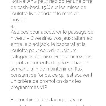
Nouvel An » peut débloquer une offre
de cash‑back 15 % sur les mises de
roulette live pendant le mois de
janvier.
Astuces pour accélérer le passage de
niveau – Diversifiez vos jeux : alternez
entre le blackjack, le baccarat et la
roulette pour couvrir plusieurs
catégories de mise. Programmez des
dépôts récurrents de 500 € chaque
semaine afin de maintenir un flux
constant de fonds, ce qui est souvent
un critère de promotion dans les
programmes VIP.
En combinant ces tactiques, vous