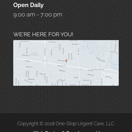
Open Daily
9:00 am - 7:00 pm
WE’RE HERE FOR YOU!
Copyright © 2018 One-Stop Urgent Care, LLC