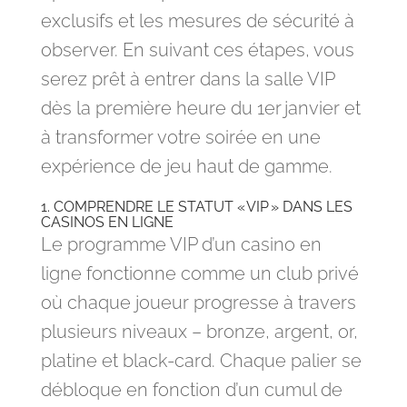
exclusifs et les mesures de sécurité à
observer. En suivant ces étapes, vous
serez prêt à entrer dans la salle VIP
dès la première heure du 1er janvier et
à transformer votre soirée en une
expérience de jeu haut de gamme.
1. COMPRENDRE LE STATUT « VIP » DANS LES
CASINOS EN LIGNE
Le programme VIP d’un casino en
ligne fonctionne comme un club privé
où chaque joueur progresse à travers
plusieurs niveaux – bronze, argent, or,
platine et black‑card. Chaque palier se
débloque en fonction d’un cumul de