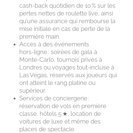
cash‑back quotidien de 10 % sur les
pertes nettes de roulette live, ainsi
qu’une assurance qui rembourse la
mise initiale en cas de perte de la
première main.
Accès à des événements
hors‑ligne : soirées de gala à
Monte‑Carlo, tournois privés à
Londres ou voyages tout‑incluse à
Las Vegas, réservés aux joueurs qui
ont atteint le rang platine ou
supérieur.
Services de conciergerie :
réservation de vols en première
classe, hôtels 5 ★, location de
voitures de luxe et même des
places de spectacle.