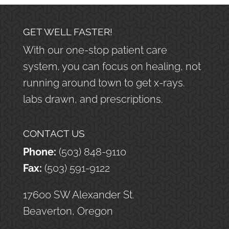
GET WELL FASTER!
With our one-stop patient care
system, you can focus on healing, not
running around town to get x-rays.
labs drawn, and prescriptions.
CONTACT US
Phone:
(503) 848-9110
Fax:
(503) 591-9122
17600 SW Alexander St.
Beaverton, Oregon