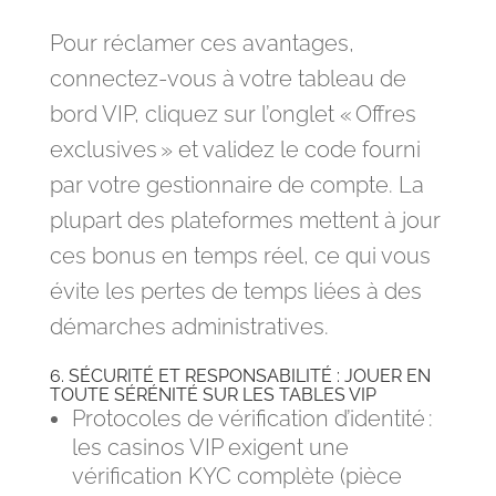
Pour réclamer ces avantages,
connectez‑vous à votre tableau de
bord VIP, cliquez sur l’onglet « Offres
exclusives » et validez le code fourni
par votre gestionnaire de compte. La
plupart des plateformes mettent à jour
ces bonus en temps réel, ce qui vous
évite les pertes de temps liées à des
démarches administratives.
6. SÉCURITÉ ET RESPONSABILITÉ : JOUER EN
TOUTE SÉRÉNITÉ SUR LES TABLES VIP
Protocoles de vérification d’identité :
les casinos VIP exigent une
vérification KYC complète (pièce