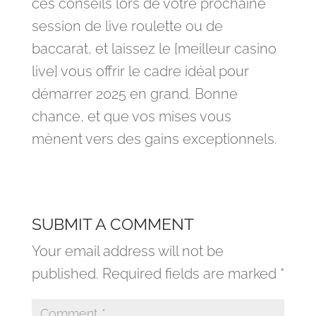
ces conseils lors de votre prochaine
session de live roulette ou de
baccarat, et laissez le [meilleur casino
live] vous offrir le cadre idéal pour
démarrer 2025 en grand. Bonne
chance, et que vos mises vous
mènent vers des gains exceptionnels.
SUBMIT A COMMENT
Your email address will not be
published.
Required fields are marked
*