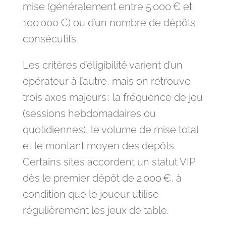
mise (généralement entre 5 000 € et
100 000 €) ou d’un nombre de dépôts
consécutifs.
Les critères d’éligibilité varient d’un
opérateur à l’autre, mais on retrouve
trois axes majeurs : la fréquence de jeu
(sessions hebdomadaires ou
quotidiennes), le volume de mise total
et le montant moyen des dépôts.
Certains sites accordent un statut VIP
dès le premier dépôt de 2 000 €, à
condition que le joueur utilise
régulièrement les jeux de table.