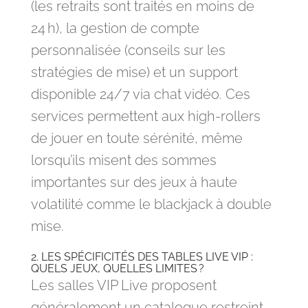
(les retraits sont traités en moins de
24 h), la gestion de compte
personnalisée (conseils sur les
stratégies de mise) et un support
disponible 24/7 via chat vidéo. Ces
services permettent aux high‑rollers
de jouer en toute sérénité, même
lorsqu’ils misent des sommes
importantes sur des jeux à haute
volatilité comme le blackjack à double
mise.
2. LES SPÉCIFICITÉS DES TABLES LIVE VIP :
QUELS JEUX, QUELLES LIMITES ?
Les salles VIP Live proposent
généralement un catalogue restreint