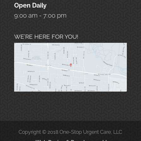
Open Daily
9:00 am - 7:00 pm
WE’RE HERE FOR YOU!
Copyright © 2018 One-Stop Urgent Care, LLC