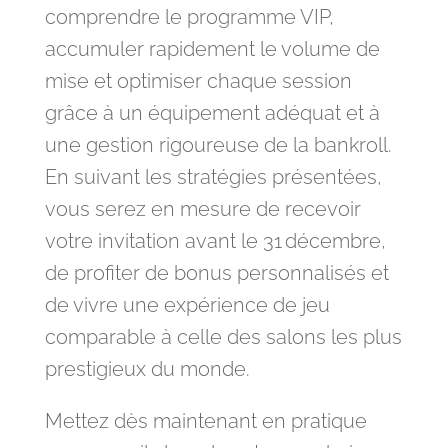
comprendre le programme VIP,
accumuler rapidement le volume de
mise et optimiser chaque session
grâce à un équipement adéquat et à
une gestion rigoureuse de la bankroll.
En suivant les stratégies présentées,
vous serez en mesure de recevoir
votre invitation avant le 31 décembre,
de profiter de bonus personnalisés et
de vivre une expérience de jeu
comparable à celle des salons les plus
prestigieux du monde.
Mettez dès maintenant en pratique