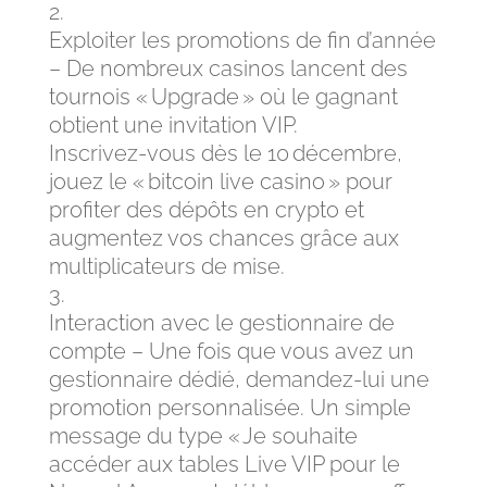
Exploiter les promotions de fin d’année
– De nombreux casinos lancent des
tournois « Upgrade » où le gagnant
obtient une invitation VIP.
Inscrivez‑vous dès le 10 décembre,
jouez le « bitcoin live casino » pour
profiter des dépôts en crypto et
augmentez vos chances grâce aux
multiplicateurs de mise.
Interaction avec le gestionnaire de
compte – Une fois que vous avez un
gestionnaire dédié, demandez-lui une
promotion personnalisée. Un simple
message du type « Je souhaite
accéder aux tables Live VIP pour le