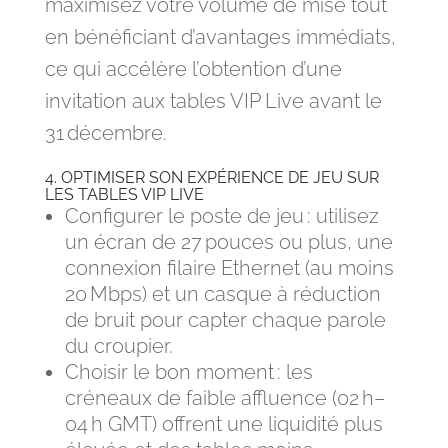
maximisez votre volume de mise tout
en bénéficiant d’avantages immédiats,
ce qui accélère l’obtention d’une
invitation aux tables VIP Live avant le
31 décembre.
4. OPTIMISER SON EXPÉRIENCE DE JEU SUR
LES TABLES VIP LIVE
Configurer le poste de jeu : utilisez
un écran de 27 pouces ou plus, une
connexion filaire Ethernet (au moins
20 Mbps) et un casque à réduction
de bruit pour capter chaque parole
du croupier.
Choisir le bon moment : les
créneaux de faible affluence (02 h–
04 h GMT) offrent une liquidité plus