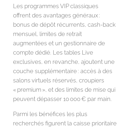
Les programmes VIP classiques
offrent des avantages généraux :
bonus de dépôt récurrents, cash‑back
mensuel, limites de retrait
augmentées et un gestionnaire de
compte dédié. Les tables Live
exclusives, en revanche, ajoutent une
couche supplémentaire : accès à des
salons virtuels réservés, croupiers
« premium », et des limites de mise qui
peuvent dépasser 10 000 € par main.
Parmi les bénéfices les plus
recherchés figurent la caisse prioritaire