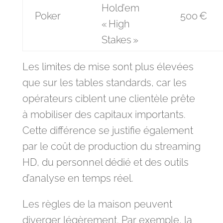
Hold’em
Poker
500 €
« High
Stakes »
Les limites de mise sont plus élevées
que sur les tables standards, car les
opérateurs ciblent une clientèle prête
à mobiliser des capitaux importants.
Cette différence se justifie également
par le coût de production du streaming
HD, du personnel dédié et des outils
d’analyse en temps réel.
Les règles de la maison peuvent
diverger légèrement. Par exemple, la