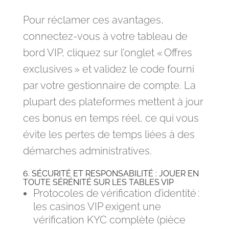
Pour réclamer ces avantages,
connectez‑vous à votre tableau de
bord VIP, cliquez sur l’onglet « Offres
exclusives » et validez le code fourni
par votre gestionnaire de compte. La
plupart des plateformes mettent à jour
ces bonus en temps réel, ce qui vous
évite les pertes de temps liées à des
démarches administratives.
6. SÉCURITÉ ET RESPONSABILITÉ : JOUER EN
TOUTE SÉRÉNITÉ SUR LES TABLES VIP
Protocoles de vérification d’identité :
les casinos VIP exigent une
vérification KYC complète (pièce