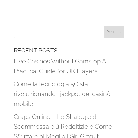
RECENT POSTS
Live Casinos Without Gamstop A
Practical Guide for UK Players
Come la tecnologia 5G sta
rivoluzionando i jackpot dei casinò
mobile
Craps Online – Le Strategie di
Scommessa più Redditizie e Come
Sfruttare al Meglio i Giri Gratuiti