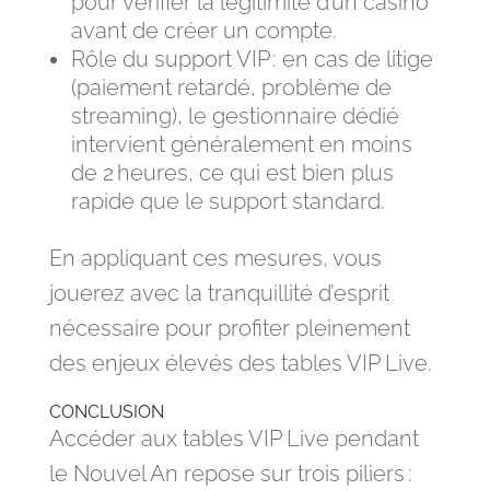
pour vérifier la légitimité d’un casino
avant de créer un compte.
Rôle du support VIP : en cas de litige
(paiement retardé, problème de
streaming), le gestionnaire dédié
intervient généralement en moins
de 2 heures, ce qui est bien plus
rapide que le support standard.
En appliquant ces mesures, vous
jouerez avec la tranquillité d’esprit
nécessaire pour profiter pleinement
des enjeux élevés des tables VIP Live.
CONCLUSION
Accéder aux tables VIP Live pendant
le Nouvel An repose sur trois piliers :