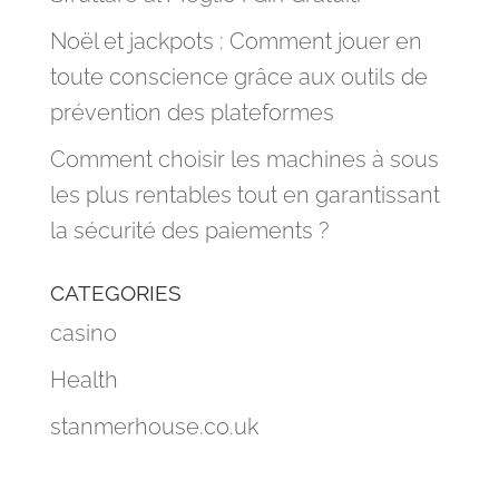
Noël et jackpots : Comment jouer en
toute conscience grâce aux outils de
prévention des plateformes
Comment choisir les machines à sous
les plus rentables tout en garantissant
la sécurité des paiements ?
CATEGORIES
casino
Health
stanmerhouse.co.uk