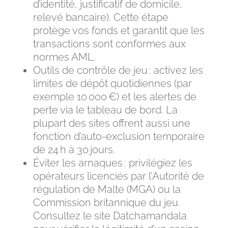
d’identité, justificatif de domicile,
relevé bancaire). Cette étape
protège vos fonds et garantit que les
transactions sont conformes aux
normes AML.
Outils de contrôle de jeu : activez les
limites de dépôt quotidiennes (par
exemple 10 000 €) et les alertes de
perte via le tableau de bord. La
plupart des sites offrent aussi une
fonction d’auto‑exclusion temporaire
de 24 h à 30 jours.
Éviter les arnaques : privilégiez les
opérateurs licenciés par l’Autorité de
régulation de Malte (MGA) ou la
Commission britannique du jeu.
Consultez le site Datchamandala