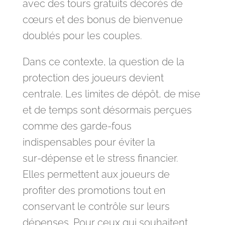
avec des tours gratuits décorés de
cœurs et des bonus de bienvenue
doublés pour les couples.
Dans ce contexte, la question de la
protection des joueurs devient
centrale. Les limites de dépôt, de mise
et de temps sont désormais perçues
comme des garde‑fous
indispensables pour éviter la
sur‑dépense et le stress financier.
Elles permettent aux joueurs de
profiter des promotions tout en
conservant le contrôle sur leurs
dépenses. Pour ceux qui souhaitent