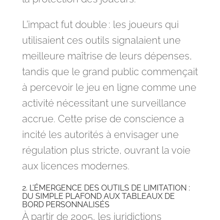
L’impact fut double : les joueurs qui
utilisaient ces outils signalaient une
meilleure maîtrise de leurs dépenses,
tandis que le grand public commençait
à percevoir le jeu en ligne comme une
activité nécessitant une surveillance
accrue. Cette prise de conscience a
incité les autorités à envisager une
régulation plus stricte, ouvrant la voie
aux licences modernes.
2. L’ÉMERGENCE DES OUTILS DE LIMITATION :
DU SIMPLE PLAFOND AUX TABLEAUX DE
BORD PERSONNALISÉS
À partir de 2005, les juridictions