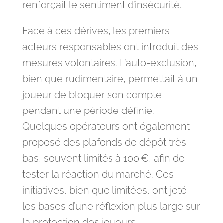
renforçait le sentiment d’insécurité.
Face à ces dérives, les premiers
acteurs responsables ont introduit des
mesures volontaires. L’auto‑exclusion,
bien que rudimentaire, permettait à un
joueur de bloquer son compte
pendant une période définie.
Quelques opérateurs ont également
proposé des plafonds de dépôt très
bas, souvent limités à 100 €, afin de
tester la réaction du marché. Ces
initiatives, bien que limitées, ont jeté
les bases d’une réflexion plus large sur
la protection des joueurs.