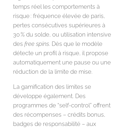
temps réel les comportements à
risque : fréquence élevée de paris,
pertes consécutives supérieures à
30 % du solde, ou utilisation intensive
des
free spins
. Dès que le modèle
détecte un profil à risque, il propose
automatiquement une pause ou une
réduction de la limite de mise.
La gamification des limites se
développe également. Des
programmes de “self‑control” offrent
des récompenses – crédits bonus,
badges de responsabilité – aux