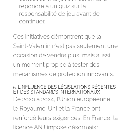
répondre à un quiz sur la
responsabilité de jeu avant de
continuer.
Ces initiatives démontrent que la
Saint‑Valentin n’est pas seulement une
occasion de vendre plus, mais aussi
un moment propice à tester des
mécanismes de protection innovants.
5. L’INFLUENCE DES LÉGISLATIONS RÉCENTES
ET DES STANDARDS INTERNATIONAUX
De 2020 à 2024, l’Union européenne,
le Royaume‑Uni et la France ont
renforcé leurs exigences. En France, la
licence ANJ impose désormais :