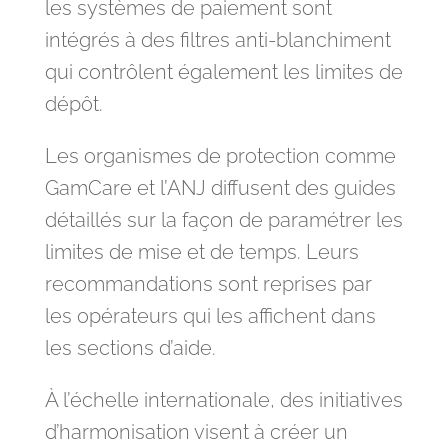
les systèmes de paiement sont
intégrés à des filtres anti‑blanchiment
qui contrôlent également les limites de
dépôt.
Les organismes de protection comme
GamCare et l’ANJ diffusent des guides
détaillés sur la façon de paramétrer les
limites de mise et de temps. Leurs
recommandations sont reprises par
les opérateurs qui les affichent dans
les sections d’aide.
À l’échelle internationale, des initiatives
d’harmonisation visent à créer un