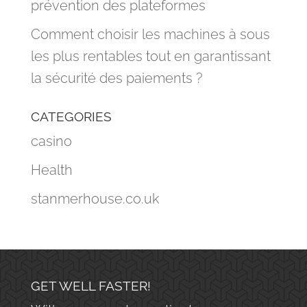
prévention des plateformes
Comment choisir les machines à sous
les plus rentables tout en garantissant
la sécurité des paiements ?
CATEGORIES
casino
Health
stanmerhouse.co.uk
GET WELL FASTER!