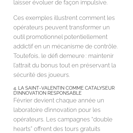
laisser évoluer de façon impulsive.
Ces exemples illustrent comment les
opérateurs peuvent transformer un
outil promotionnel potentiellement
addictif en un mécanisme de contrôle.
Toutefois, le défi demeure : maintenir
l’attrait du bonus tout en préservant la
sécurité des joueurs.
4. LA SAINT‑VALENTIN COMME CATALYSEUR
D’INNOVATION RESPONSABLE
Février devient chaque année un
laboratoire d’innovation pour les
opérateurs. Les campagnes “double
hearts” offrent des tours gratuits