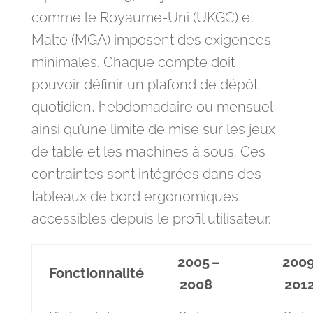
comme le Royaume‑Uni (UKGC) et
Malte (MGA) imposent des exigences
minimales. Chaque compte doit
pouvoir définir un plafond de dépôt
quotidien, hebdomadaire ou mensuel,
ainsi qu’une limite de mise sur les jeux
de table et les machines à sous. Ces
contraintes sont intégrées dans des
tableaux de bord ergonomiques,
accessibles depuis le profil utilisateur.
2005 –
2009
Fonctionnalité
2008
201