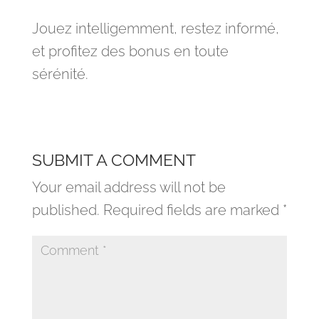
Jouez intelligemment, restez informé,
et profitez des bonus en toute
sérénité.
SUBMIT A COMMENT
Your email address will not be
published.
Required fields are marked
*