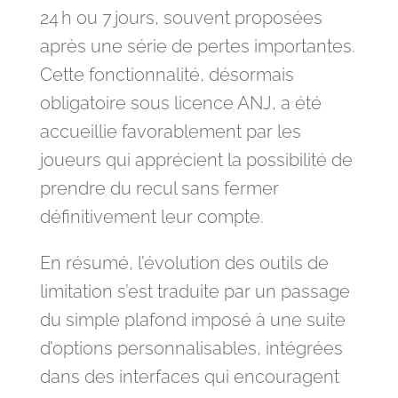
24 h ou 7 jours, souvent proposées
après une série de pertes importantes.
Cette fonctionnalité, désormais
obligatoire sous licence ANJ, a été
accueillie favorablement par les
joueurs qui apprécient la possibilité de
prendre du recul sans fermer
définitivement leur compte.
En résumé, l’évolution des outils de
limitation s’est traduite par un passage
du simple plafond imposé à une suite
d’options personnalisables, intégrées
dans des interfaces qui encouragent