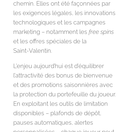
chemin. Elles ont été façonnées par
les exigences légales, les innovations
technologiques et les campagnes
marketing – notamment les
free spins
et les offres spéciales de la
Saint‑Valentin.
L’enjeu aujourd’hui est d’équilibrer
l’attractivité des bonus de bienvenue
et des promotions saisonnières avec
la protection du portefeuille du joueur.
En exploitant les outils de limitation
disponibles – plafonds de dépôt,
pauses automatiques, alertes