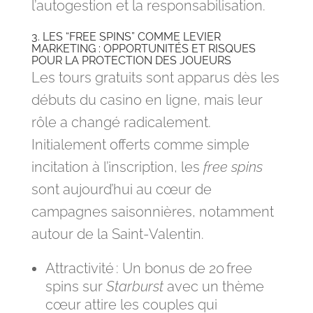
l’autogestion et la responsabilisation.
3. LES “FREE SPINS” COMME LEVIER
MARKETING : OPPORTUNITÉS ET RISQUES
POUR LA PROTECTION DES JOUEURS
Les tours gratuits sont apparus dès les
débuts du casino en ligne, mais leur
rôle a changé radicalement.
Initialement offerts comme simple
incitation à l’inscription, les
free spins
sont aujourd’hui au cœur de
campagnes saisonnières, notamment
autour de la Saint‑Valentin.
Attractivité : Un bonus de 20 free
spins sur
Starburst
avec un thème
cœur attire les couples qui