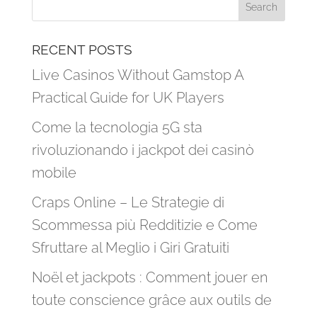
RECENT POSTS
Live Casinos Without Gamstop A
Practical Guide for UK Players
Come la tecnologia 5G sta
rivoluzionando i jackpot dei casinò
mobile
Craps Online – Le Strategie di
Scommessa più Redditizie e Come
Sfruttare al Meglio i Giri Gratuiti
Noël et jackpots : Comment jouer en
toute conscience grâce aux outils de