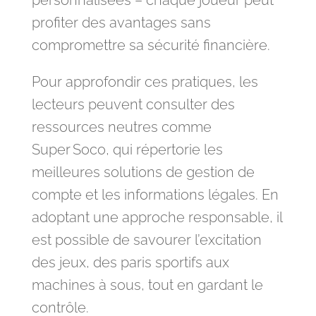
personnalisées – chaque joueur peut
profiter des avantages sans
compromettre sa sécurité financière.
Pour approfondir ces pratiques, les
lecteurs peuvent consulter des
ressources neutres comme
Super Soco, qui répertorie les
meilleures solutions de gestion de
compte et les informations légales. En
adoptant une approche responsable, il
est possible de savourer l’excitation
des jeux, des paris sportifs aux
machines à sous, tout en gardant le
contrôle.