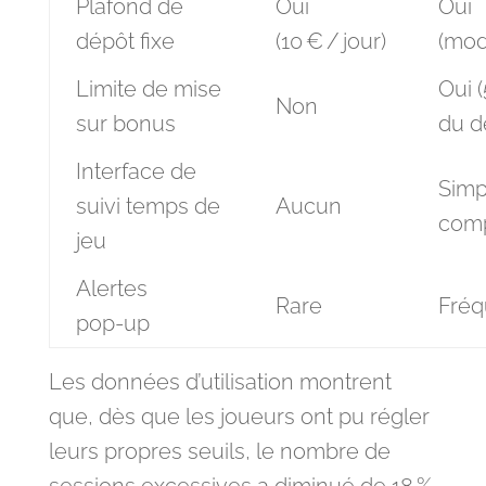
Plafond de
Oui
Oui
dépôt fixe
(10 € / jour)
(modi
Limite de mise
Oui 
Non
sur bonus
du d
Interface de
Simp
suivi temps de
Aucun
com
jeu
Alertes
Rare
Fréq
pop‑up
Les données d’utilisation montrent
que, dès que les joueurs ont pu régler
leurs propres seuils, le nombre de