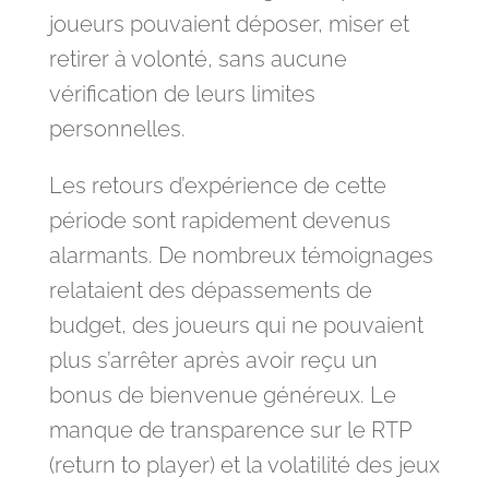
joueurs pouvaient déposer, miser et
retirer à volonté, sans aucune
vérification de leurs limites
personnelles.
Les retours d’expérience de cette
période sont rapidement devenus
alarmants. De nombreux témoignages
relataient des dépassements de
budget, des joueurs qui ne pouvaient
plus s’arrêter après avoir reçu un
bonus de bienvenue généreux. Le
manque de transparence sur le RTP
(return to player) et la volatilité des jeux