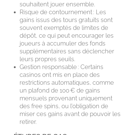
souhaitent jouer ensemble.
Risque de contournement : Les
gains issus des tours gratuits sont
souvent exemptés de limites de
dépôt, ce qui peut encourager les
joueurs à accumuler des fonds
supplémentaires sans déclencher
leurs propres seuils.
Gestion responsable : Certains
casinos ont mis en place des
restrictions automatiques, comme
un plafond de 100 € de gains
mensuels provenant uniquement
des free spins, ou l’obligation de
miser ces gains avant de pouvoir les
retirer.