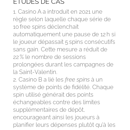
ÉTUDES DE CAS
Casino A a introduit en 2021 une
règle selon laquelle chaque série de
10 free spins déclenchait
automatiquement une pause de 12 h si
le joueur dépassait 5 spins consécutifs
sans gain. Cette mesure a réduit de
22 % le nombre de sessions
prolongées durant les campagnes de
la Saint‑Valentin.
Casino B a lié les
free spins
à un
système de points de fidélité. Chaque
spin utilisé générait des points
échangeables contre des limites
supplémentaires de dépôt,
encourageant ainsi les joueurs à
planifier leurs dépenses plutôt qu’à les