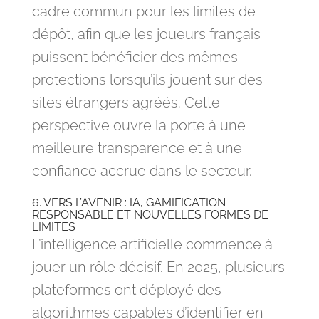
cadre commun pour les limites de
dépôt, afin que les joueurs français
puissent bénéficier des mêmes
protections lorsqu’ils jouent sur des
sites étrangers agréés. Cette
perspective ouvre la porte à une
meilleure transparence et à une
confiance accrue dans le secteur.
6. VERS L’AVENIR : IA, GAMIFICATION
RESPONSABLE ET NOUVELLES FORMES DE
LIMITES
L’intelligence artificielle commence à
jouer un rôle décisif. En 2025, plusieurs
plateformes ont déployé des
algorithmes capables d’identifier en