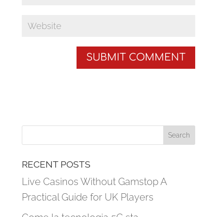
RECENT POSTS
Live Casinos Without Gamstop A
Practical Guide for UK Players