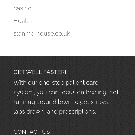
casino
Health
stanmerhouse.co.uk
GET WELL FASTER!
With our one-stop patient care
system, you can focus on healing, not
running around town to get x-rays.
labs drawn, and prescriptions.
CONTACT US