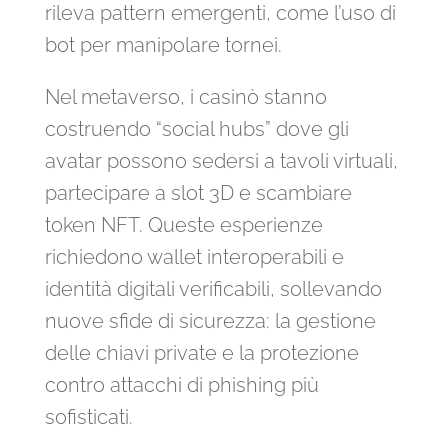
rileva pattern emergenti, come l’uso di
bot per manipolare tornei.
Nel metaverso, i casinò stanno
costruendo “social hubs” dove gli
avatar possono sedersi a tavoli virtuali,
partecipare a slot 3D e scambiare
token NFT. Queste esperienze
richiedono wallet interoperabili e
identità digitali verificabili, sollevando
nuove sfide di sicurezza: la gestione
delle chiavi private e la protezione
contro attacchi di phishing più
sofisticati.