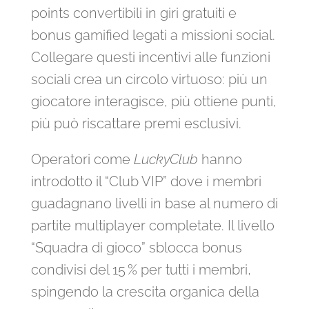
points convertibili in giri gratuiti e
bonus gamified legati a missioni social.
Collegare questi incentivi alle funzioni
sociali crea un circolo virtuoso: più un
giocatore interagisce, più ottiene punti,
più può riscattare premi esclusivi.
Operatori come
LuckyClub
hanno
introdotto il “Club VIP” dove i membri
guadagnano livelli in base al numero di
partite multiplayer completate. Il livello
“Squadra di gioco” sblocca bonus
condivisi del 15 % per tutti i membri,
spingendo la crescita organica della