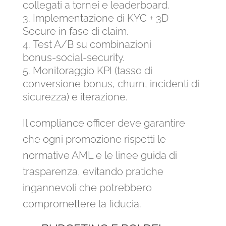
collegati a tornei e leaderboard.
Implementazione di KYC + 3D
Secure in fase di claim.
Test A/B su combinazioni
bonus‑social‑security.
Monitoraggio KPI (tasso di
conversione bonus, churn, incidenti di
sicurezza) e iterazione.
Il compliance officer deve garantire
che ogni promozione rispetti le
normative AML e le linee guida di
trasparenza, evitando pratiche
ingannevoli che potrebbero
compromettere la fiducia.