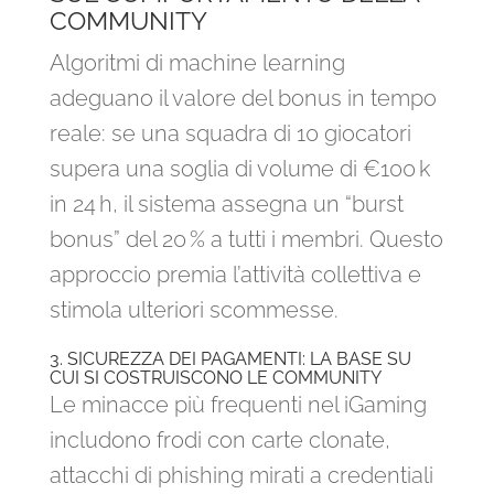
COMMUNITY
Algoritmi di machine learning
adeguano il valore del bonus in tempo
reale: se una squadra di 10 giocatori
supera una soglia di volume di €100 k
in 24 h, il sistema assegna un “burst
bonus” del 20 % a tutti i membri. Questo
approccio premia l’attività collettiva e
stimola ulteriori scommesse.
3. SICUREZZA DEI PAGAMENTI: LA BASE SU
CUI SI COSTRUISCONO LE COMMUNITY
Le minacce più frequenti nel iGaming
includono frodi con carte clonate,
attacchi di phishing mirati a credentiali