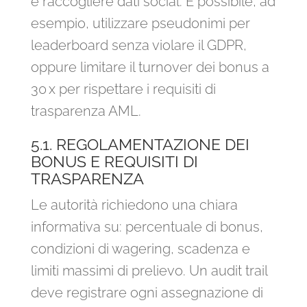
e raccogliere dati social. È possibile, ad
esempio, utilizzare pseudonimi per
leaderboard senza violare il GDPR,
oppure limitare il turnover dei bonus a
30 x per rispettare i requisiti di
trasparenza AML.
5.1. REGOLAMENTAZIONE DEI
BONUS E REQUISITI DI
TRASPARENZA
Le autorità richiedono una chiara
informativa su: percentuale di bonus,
condizioni di wagering, scadenza e
limiti massimi di prelievo. Un audit trail
deve registrare ogni assegnazione di